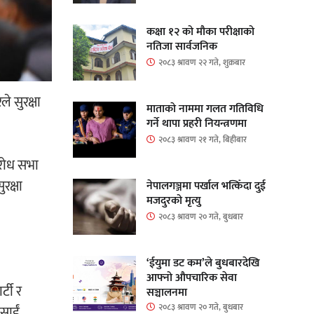
कक्षा १२ को मौका परीक्षाको
नतिजा सार्वजनिक
२०८३ श्रावण २२ गते, शुक्रबार
े सुरक्षा
माताकाे नाममा गलत गतिविधि
गर्ने थापा प्रहरी नियन्त्रणमा
२०८३ श्रावण २१ गते, बिहीबार
िरोध सभा
रक्षा
नेपालगञ्जमा पर्खाल भत्किँदा दुई
मजदुरको मृत्यु
२०८३ श्रावण २० गते, बुधबार
‘ईयुमा डट कम’ले बुधबारदेखि
आफ्नो औपचारिक सेवा
्टी र
सञ्चालनमा
२०८३ श्रावण २० गते, बुधबार
रसाईं