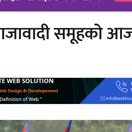
 राजावादी समूहको आज 
अर्जुन चन्द्रको ‘संवेदनाका प्रतिध्वनि’
मुक्तकसङ्ग्रह लोकार्पण