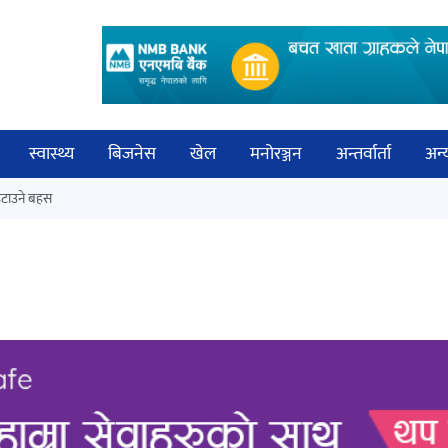
स्वास्थ्य
बिजनेस
खेल
मनोरञ्जन
अन्तर्वार्ता
अन्
विच
टाउने बहस
कक्षा १२ को मौका परीक्षाको नतिजा
बिज्
सार्वजनिक
साह
‘ईयुमा डट कम’ले बुधबारदेखि आफ्नो
औपचारिक सेवा सञ्चालनमा