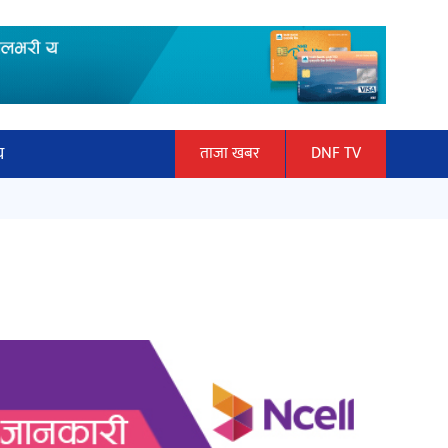
य
ताजा खबर
DNF TV
ार
माताकाे नाममा गलत गतिविधि गर्ने थापा
ञान प्रबिधि
प्रहरी नियन्त्रणमा
ित्य
हलमा छैन ‘गौँथली’को टिकट