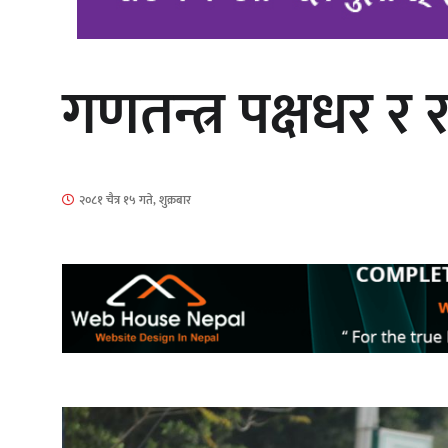
गणतन्त्र पक्षधर र
‘आइतबारको अफिस’ को परिचर्चा सम्पन्न
२०८१ चैत्र १५ गते, शुक्रबार
चलचित्र ‘माया भनेकै यस्तो होला’को शीर्ष
गीत सार्वजनिक