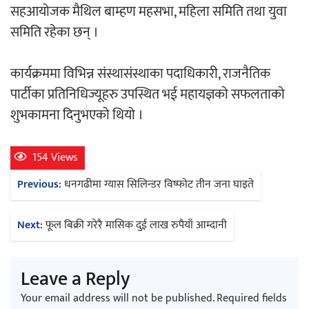
सहआयोजक मैथिल बाम्हण महसभा, महिला समिति तथा युवा
समिति रहेका छन् ।
अर्जुन चन्द्रको ‘संवेदनाका प्रतिध्वनि’
मुक्तकसङ्ग्रह लोकार्पण
कार्यक्रममा विभिन्न संस्थासंस्थाका पदाधिकारी, राजनैतिक
पार्टीका प्रतिनिधिज्यूहरु उपस्थित भई महायज्ञको सफलताको
शुभकामना दिनुभएको थियो ।
‘दुर्गा’ निर्माण गर्दै सम्राट
154 Views
Post
Previous:
धनगढीमा ग्यास सिलिन्डर विष्फोट तीन जना घाइते
navigation
Next:
फूल बिक्री गरेरै मासिक दुई लाख रुपैयाँ आम्दानी
चलचित्र ‘माया भनेकै यस्तो होला’को शीर्ष गीत
Leave a Reply
सार्वजनिक
Your email address will not be published.
Required fields