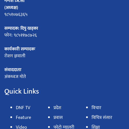
गणेश जि.सी
(अध्यक्ष)
९८५१०७६३६५
सम्पादक: दिपु खड्का
फोन: ९८५११७८७२६
कार्यकारी सम्पादकः
रोशन ज्ञवाली
संवाददाताः
अंकध्वज मोते
Quick Links
DNF TV
प्रदेश
विचार
Feature
प्रवास
विचित्र संसार
Video
फोटो ग्यालरी
शिक्षा