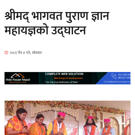
सार्वजनिक
श्रीमद् भागवत पुराण ज्ञान
महायज्ञको उद्घाटन
माताकाे नाममा गलत गतिविधि गर्ने थापा प्रहरी
२०८१ चैत्र ४ गते, सोमबार
नियन्त्रणमा
नेपालगञ्जमा पर्खाल भत्किँदा दुई मजदुरको मृत्यु