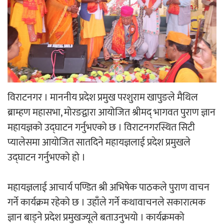
‘ईयुमा डट कम’ले बुधबारदेखि आफ्नो
औपचारिक सेवा सञ्चालनमा
हलमा छैन ‘गौँथली’को टिकट
विराटनगर । माननीय प्रदेश प्रमुख परशुराम खापुङले मैथिल
ब्राम्हण महासभा, मोरङद्वारा आयोजित श्रीमद् भागवत पुराण ज्ञान
महायज्ञको उद्घाटन गर्नुभएको छ । विराटनगरस्थित सिटी
प्यालेसमा आयोजित सातदिने महायज्ञलाई प्रदेश प्रमुखले
उद्घाटन गर्नुभएको हो ।
‘आइतबारको अफिस’ को परिचर्चा सम्पन्न
महायज्ञलाई आचार्य पण्डित श्री अभिषेक पाठकले पुराण वाचन
गर्ने कार्यक्रम रहेको छ । उहाँले गर्ने कथावाचनले सकारात्मक
ज्ञान बाड्ने प्रदेश प्रमुखज्यूले बताउनुभयो । कार्यक्रमको