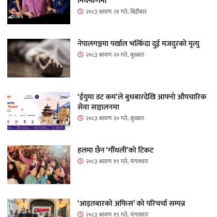
नियन्त्रणमा
२०८३ श्रावण २१ गते, बिहीबार
नेपालगञ्जमा पर्खाल भत्किँदा दुई मजदुरको मृत्यु
२०८३ श्रावण २० गते, बुधबार
‘ईयुमा डट कम’ले बुधबारदेखि आफ्नो औपचारिक
सेवा सञ्चालनमा
२०८३ श्रावण २० गते, बुधबार
हलमा छैन ‘गौँथली’को टिकट
२०८३ श्रावण १९ गते, मंगलवार
‘आइतबारको अफिस’ को परिचर्चा सम्पन्न
२०८३ श्रावण १९ गते, मंगलवार