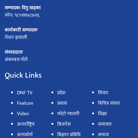
सम्पादक: दिपु खड्का
फोन: ९८५११७८७२६
कार्यकारी सम्पादकः
रोशन ज्ञवाली
संवाददाताः
अंकध्वज मोते
Quick Links
DNF TV
प्रदेश
विचार
Feature
प्रवास
विचित्र संसार
Video
फोटो ग्यालरी
शिक्षा
अन्तर्राष्ट्रिय
बिजनेस
समाचार
अन्तर्वार्ता
बिज्ञान प्रबिधि
समाज