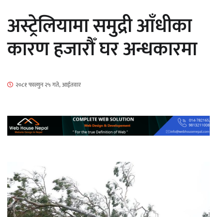
अस्ट्रेलियामा समुद्री आँधीका
कारण हजारौँ घर अन्धकारमा
‘ईयुमा डट कम’ले बुधबारदेखि आफ्नो
२०८१ फाल्गुन २५ गते, आईतवार
औपचारिक सेवा सञ्चालनमा
हलमा छैन ‘गौँथली’को टिकट