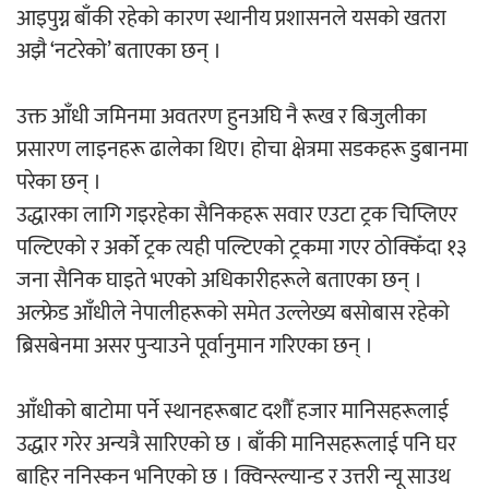
आइपुग्न बाँकी रहेको कारण स्थानीय प्रशासनले यसको खतरा
अझै ‘नटरेको’ बताएका छन् ।
चलचित्र ‘माया भनेकै यस्तो होला’को शीर्ष गीत
सार्वजनिक
उक्त आँधी जमिनमा अवतरण हुनअघि नै रूख र बिजुलीका
प्रसारण लाइनहरू ढालेका थिए। होचा क्षेत्रमा सडकहरू डुबानमा
परेका छन् ।
उद्धारका लागि गइरहेका सैनिकहरू सवार एउटा ट्रक चिप्लिएर
काठमाडौं युथ कन्क्लेभ २०२६ भव्यताका साथ
पल्टिएको र अर्को ट्रक त्यही पल्टिएको ट्रकमा गएर ठोक्किँदा १३
सम्पन्न
जना सैनिक घाइते भएको अधिकारीहरूले बताएका छन् ।
अल्फ्रेड आँधीले नेपालीहरूको समेत उल्लेख्य बसोबास रहेको
ब्रिसबेनमा असर पुर्‍याउने पूर्वानुमान गरिएका छन् ।
आँधीको बाटोमा पर्ने स्थानहरूबाट दशौँ हजार मानिसहरूलाई
गीति एल्बम ‘जागृति’ लोकार्पण
उद्धार गरेर अन्यत्रै सारिएको छ । बाँकी मानिसहरूलाई पनि घर
बाहिर ननिस्कन भनिएको छ । क्विन्स्ल्यान्ड र उत्तरी न्यू साउथ