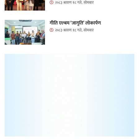
२०८३ श्रावण १८ गते, सोमबार
गीति एल्बम ‘जागृति’ लोकार्पण
२०८३ श्रावण १८ गते, सोमबार