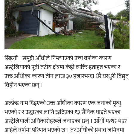
‘आइतबारको अफिस’ को परिचर्चा सम्पन्न
अर्जुन चन्द्रको ‘संवेदनाका प्रतिध्वनि’
सिड्नी । समुद्री आँधीले निम्त्याएको उच्च वर्षाका कारण
मुक्तकसङ्ग्रह लोकार्पण
अस्ट्रेलियाको पूर्वी तटीय क्षेत्रमा केही व्यक्ति हताहत भएका र
उक्त आँधीका कारण तीन लाख ३० हजारभन्दा धेरै घरधुरी बिद्युत्
विहीन भएका छन् ।
अल्फ्रेड नाम दिइएको उक्त आँधीका कारण एक जनाको मृत्यु
‘दुर्गा’ निर्माण गर्दै सम्राट
भएको र र उद्धारका लागि खटिएका १३ सैनिक घाइते भएका
अस्ट्रेलियाली अधिकारीहरूले जनाएका छन् । आँधी मत्थर भएर
अहिले वर्षामा परिणत भएको छ । तर आँधीको प्रभाव जमिनमा