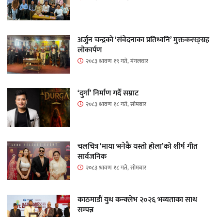
अर्जुन चन्द्रको ‘संवेदनाका प्रतिध्वनि’ मुक्तकसङ्ग्रह
लोकार्पण
२०८३ श्रावण १९ गते, मंगलवार
‘दुर्गा’ निर्माण गर्दै सम्राट
२०८३ श्रावण १८ गते, सोमबार
चलचित्र ‘माया भनेकै यस्तो होला’को शीर्ष गीत
सार्वजनिक
२०८३ श्रावण १८ गते, सोमबार
काठमाडौं युथ कन्क्लेभ २०२६ भव्यताका साथ
सम्पन्न