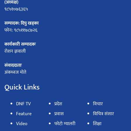
(अध्यक्ष)
९८५१०७६३६५
सम्पादक: दिपु खड्का
फोन: ९८५११७८७२६
कार्यकारी सम्पादकः
रोशन ज्ञवाली
संवाददाताः
अंकध्वज मोते
Quick Links
DNF TV
प्रदेश
विचार
Feature
प्रवास
विचित्र संसार
Video
फोटो ग्यालरी
शिक्षा