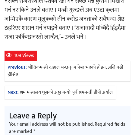
नसक्ने राजसंस्थाले देशको रक्षा गर्न सक्छ भन्ने कुरामा विश्वास
गर्न नसकिने उनले बताए । मन्त्री गुरुङले अब एउटा कूलमा
अर्जुन चन्द्रको ‘संवेदनाका प्रतिध्वनि’
जन्मिएकै कारण मुलुकको तीन करोड जनताको सबैभन्दा श्रेष्ठ
मुक्तकसङ्ग्रह लोकार्पण
ठहरिएर शासन गर्न नपाइने बताए । ‘राजावादी मच्चिँदै हिँड्दैमा
राजा फर्किन्छजस्तो लाग्दैन,’– उनले भने ।
109 Views
Post
‘दुर्गा’ निर्माण गर्दै सम्राट
Previous:
भौतिकमन्त्री दाहाल भन्छन्- म फेल भएको होइन, अलि बढी
navigation
हौसिए
Next:
श्रम मन्त्रालय घूसको अड्डा बन्योः पूर्व श्रममन्त्री डीपी अर्याल
चलचित्र ‘माया भनेकै यस्तो होला’को शीर्ष गीत
Leave a Reply
सार्वजनिक
Your email address will not be published.
Required fields
are marked
*