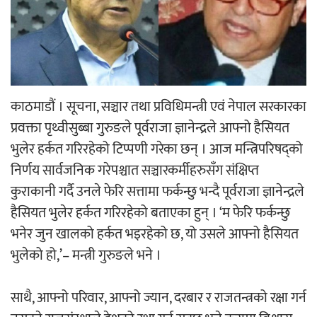
‘ईयुमा डट कम’ले बुधबारदेखि आफ्नो
औपचारिक सेवा सञ्चालनमा
काठमाडौं । सूचना, सञ्चार तथा प्रविधिमन्त्री एवं नेपाल सरकारका
प्रवक्ता पृथ्वीसुब्बा गुरुङले पूर्वराजा ज्ञानेन्द्रले आफ्नो हैसियत
हलमा छैन ‘गौँथली’को टिकट
भुलेर हर्कत गरिरहेको टिप्पणी गरेका छन् । आज मन्त्रिपरिषद्को
निर्णय सार्वजनिक गरेपश्चात सञ्चारकर्मीहरुसँग संक्षिप्त
कुराकानी गर्दै उनले फेरि सत्तामा फर्कन्छु भन्दै पूर्वराजा ज्ञानेन्द्रले
हैसियत भुलेर हर्कत गरिरहेको बताएका हुन् । ‘म फेरि फर्कन्छु
भनेर जुन खालको हर्कत भइरहेको छ, यो उसले आफ्नो हैसियत
‘आइतबारको अफिस’ को परिचर्चा सम्पन्न
भुलेको हो,’– मन्त्री गुरुङले भने ।
साथै, आफ्नो परिवार, आफ्नो ज्यान, दरबार र राजतन्त्रको रक्षा गर्न