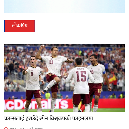
लोकप्रिय
फ्रान्सलाई हराउँदै स्पेन विश्वकपको फाइनलमा
२०८३ असार ३१ गते, बुधबार