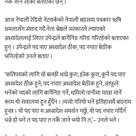
नर्कै जाने रहेको बताएका छन् ।
‘ईयुमा डट कम’ले बुधबारदेखि आफ्नो
औपचारिक सेवा सञ्चालनमा
आज नेपाली रेडियो नेटवर्कको नेपाली बहसमा पत्रकार ऋषि
धमलासँग संवाद गदै नेता श्रेष्ठले सरकारले ल्याएको
अध्यादेशलाई लिएर उपेन्द्रले बार्गेनिङ गरिङ गरिरहेको बताएका
हुन् । उपेन्द्रले पद पाए अध्यादेश ठीक, पद नपाए बेठीक
हलमा छैन ‘गौँथली’को टिकट
भनिरहेको उनले बताए ।
‘कतिपयको लागि यो बल्छी थाप्ने कुरा, हरेक कुरा, कुनै पद पाए
अध्यादेश ठीक हुने, पद नपाए अध्यादेश बेठीक हुने, आफूले
भनेको पदको लागि बार्गेनिङ गर्ने, धमिलो पानीमा माछा मार्ने
काम यो सवालमा हुन हुँदैन । त्यसो गरियो भने इतिहासमै बदनाम
‘आइतबारको अफिस’ को परिचर्चा सम्पन्न
हुन्छ । यो पद पाए म अध्यादेश समर्थन गर्छु, यो पद नपाए गर्दिनँ
भन्ने हो भने त पद पाए त नर्कै जाने भयो नि त,’– उनले भने ।