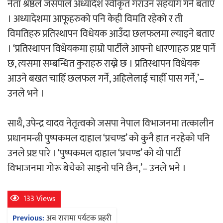
नेता श्रेष्ठले जसपाले अध्यादेश स्वीकृत गराउन सहयोग गर्ने बताए
। अध्यादेशमा आफूहरुको पनि केही विमति रहेको र ती
अर्जुन चन्द्रको ‘संवेदनाका प्रतिध्वनि’
विमतिहरु प्रतिस्थापन विधेयक आउँदा छलफलमा ल्याइने बताए
मुक्तकसङ्ग्रह लोकार्पण
। ‘प्रतिस्थापन विधेयकमा हाम्रो पार्टीले आफ्नो धारणाहरु प्रष्ट पार्ने
छ, त्यसमा सम्बन्धित कुराहरु राख्ने छ । प्रतिस्थापन विधेयक
आउने बखत चाहिँ छलफल गर्ने, अहिलेलाई चाहीँ पास गर्ने,’–
उनले भने ।
‘दुर्गा’ निर्माण गर्दै सम्राट
साथै, उपेन्द्र यादव नेतृत्वको जसपा नेपाल विभाजनमा तत्कालीन
प्रधानमन्त्री पुष्पकमल दाहाल ‘प्रचण्ड’ को कुनै हात नरहेको पनि
उनले प्रष्ट पारे । ‘पुष्पकमल दाहाल ‘प्रचण्ड’ को यो पार्टी
विभाजनमा गोरू बेचेको साइनो पनि छैन,’– उनले भने ।
चलचित्र ‘माया भनेकै यस्तो होला’को शीर्ष गीत
133 Views
सार्वजनिक
Post
Previous:
अब रारामा पर्यटक प्रहरी