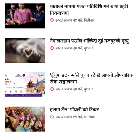
माताकाे नाममा गलत गतिविधि गर्ने थापा प्रहरी
नियन्त्रणमा
२०८३ श्रावण २१ गते, बिहीबार
नेपालगञ्जमा पर्खाल भत्किँदा दुई मजदुरको मृत्यु
२०८३ श्रावण २० गते, बुधबार
‘ईयुमा डट कम’ले बुधबारदेखि आफ्नो औपचारिक
सेवा सञ्चालनमा
२०८३ श्रावण २० गते, बुधबार
हलमा छैन ‘गौँथली’को टिकट
२०८३ श्रावण १९ गते, मंगलवार