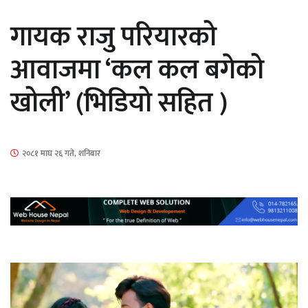
सार्वजनिक
गायक राजु परियारको
आवाजमा ‘कल कल बगेको
खोली’ (भिडियो सहित )
माताकाे नाममा गलत गतिविधि गर्ने थापा प्रहरी
नियन्त्रणमा
२०८१ माघ २६ गते, शनिबार
नेपालगञ्जमा पर्खाल भत्किँदा दुई मजदुरको मृत्यु