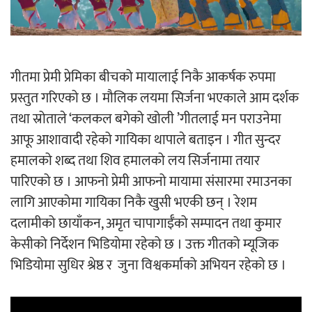
अर्जुन चन्द्रको ‘संवेदनाका प्रतिध्वनि’
मुक्तकसङ्ग्रह लोकार्पण
गीतमा प्रेमी प्रेमिका बीचको मायालाई निकै आकर्षक रुपमा
प्रस्तुत गरिएको छ । मौलिक लयमा सिर्जना भएकाले आम दर्शक
तथा स्रोताले ‘कलकल बगेको खोली ’गीतलाई मन पराउनेमा
आफू आशावादी रहेको गायिका थापाले बताइन । गीत सुन्दर
‘दुर्गा’ निर्माण गर्दै सम्राट
हमालको शब्द तथा शिव हमालको लय सिर्जनामा तयार
पारिएको छ । आफनो प्रेमी आफनो मायामा संसारमा रमाउनका
लागि आएकोमा गायिका निकै खुसी भएकी छन् । रेशम
दलामीको छायाँकन, अमृत चापागाईँको सम्पादन तथा कुमार
केसीको निर्देशन भिडियोमा रहेको छ । उक्त गीतको म्यूजिक
चलचित्र ‘माया भनेकै यस्तो होला’को शीर्ष गीत
भिडियोमा सुधिर श्रेष्ठ र जुना विश्वकर्माको अभियन रहेको छ ।
सार्वजनिक