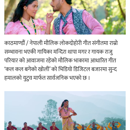
‘ईयुमा डट कम’ले बुधबारदेखि आफ्नो
औपचारिक सेवा सञ्चालनमा
काठमाण्डौं / नेपाली मौलिक लोकदोहोरी गीत संगीतमा राम्रो
सम्भावना भएकी गायिका मन्दिरा थापा मगर र गायक राजु
हलमा छैन ‘गौँथली’को टिकट
परियार को आवाजमा रहेको मौलिक भाकामा आधारित गीत
‘कल कल बगेको खोली’ को भिडियो डिजिटल बजारमा सुन्द
हमालको युटुव मार्फत सार्वजनिक भएको छ ।
‘आइतबारको अफिस’ को परिचर्चा सम्पन्न