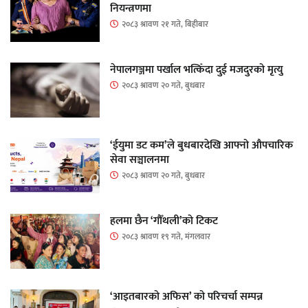
नियन्त्रणमा
२०८३ श्रावण २१ गते, बिहीबार
नेपालगञ्जमा पर्खाल भत्किँदा दुई मजदुरको मृत्यु
२०८३ श्रावण २० गते, बुधबार
‘ईयुमा डट कम’ले बुधबारदेखि आफ्नो औपचारिक
सेवा सञ्चालनमा
२०८३ श्रावण २० गते, बुधबार
हलमा छैन ‘गौँथली’को टिकट
२०८३ श्रावण १९ गते, मंगलवार
‘आइतबारको अफिस’ को परिचर्चा सम्पन्न