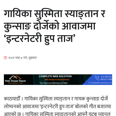
सार्वजनिक
गायिका सुस्मिता स्याङ्तान र
कुन्साङ दोर्जेको आवाजमा
‘इन्टरनेटरी ह्रुप ताज’
माताकाे नाममा गलत गतिविधि गर्ने थापा प्रहरी
नियन्त्रणमा
२०८१ भाद्र ७ गते, शुक्रबार
नेपालगञ्जमा पर्खाल भत्किँदा दुई मजदुरको मृत्यु
काठमाडौँ । गायिका सुस्मिता स्याङ्तान र गायक कुन्साङ दोर्जे
लोप्चनको आवाजमा ‘इन्टरनेटरी ह्रुप ताज’ बोलको गीत बजारमा
आएको छ । गायिका सुस्मिता स्याङ्तानको आफ्नै युटुब च्यानल