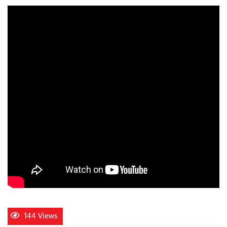
अर्जुन चन्द्रको ‘संवेदनाका प्रतिध्वनि’
मुक्तकसङ्ग्रह लोकार्पण
‘दुर्गा’ निर्माण गर्दै सम्राट
चलचित्र ‘माया भनेकै यस्तो होला’को शीर्ष गीत
सार्वजनिक
144 Views