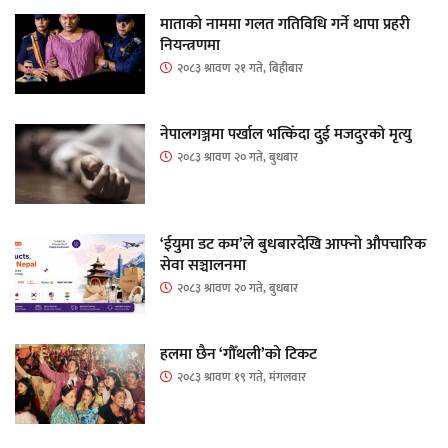
माताकाे नाममा गलत गतिविधि गर्ने थापा प्रहरी
नियन्त्रणमा
२०८३ श्रावण २१ गते, बिहीबार
नेपालगञ्जमा पर्खाल भत्किँदा दुई मजदुरको मृत्यु
२०८३ श्रावण २० गते, बुधबार
‘ईयुमा डट कम’ले बुधबारदेखि आफ्नो औपचारिक
सेवा सञ्चालनमा
२०८३ श्रावण २० गते, बुधबार
हलमा छैन ‘गौँथली’को टिकट
२०८३ श्रावण १९ गते, मंगलवार