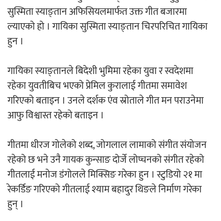
सुस्मिता स्याङ्तान अफिसियलमार्फत उक्त गीत बजारमा
‘ईयुमा डट कम’ले बुधबारदेखि आफ्नो
ल्याएको हो । गायिका सुस्मिता स्याङ्तान चिरपरिचित गायिका
औपचारिक सेवा सञ्चालनमा
हुन ।
गायिका स्याङ्तानले बिदेशी भुमिमा रहेका युवा र स्वदेशमा
रहेका युवतीबिच भएको प्रेमिल कुरालाई गीतमा समावेश
हलमा छैन ‘गौँथली’को टिकट
गरिएको बताइन । उनले दर्शक एंव स्रोताले गीत मन पराउनेमा
आफु विश्वास्त रहेको बताइन ।
गीतमा धीरज गोलेको शब्द, जोगलाल लामाको संगीत संयोजन
रहेको छ भने उनै गायक कुन्साङ दोर्जे लोप्चनको संगीत रहेको
‘आइतबारको अफिस’ को परिचर्चा सम्पन्न
गीतलाई मनोज डंगोलले मिक्सिङ गरेका हुन । स्टुडियो २१ मा
रेकर्डिङ गरिएको गीतलाई श्याम बहादुर थिङले निर्माण गरेका
हुन् ।