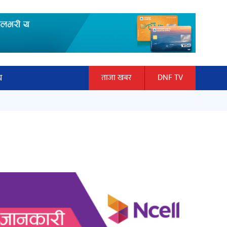
य
ताजा खबर
DNF TV
ार
माताकाे नाममा गलत गतिविधि गर्ने थापा
ञान प्रबिधि
प्रहरी नियन्त्रणमा
ित्य
हलमा छैन ‘गौँथली’को टिकट