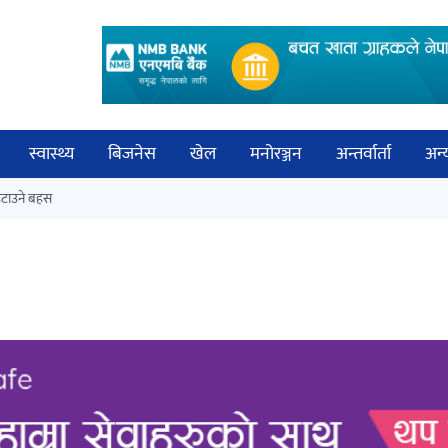
स्वास्थ्य
बिजनेस
खेल
मनोरञ्जन
अन्तर्वार्ता
अन्
विच
टाउने बहस
कक्षा १२ को मौका परीक्षाको नतिजा
बिज्
सार्वजनिक
साह
‘ईयुमा डट कम’ले बुधबारदेखि आफ्नो
औपचारिक सेवा सञ्चालनमा