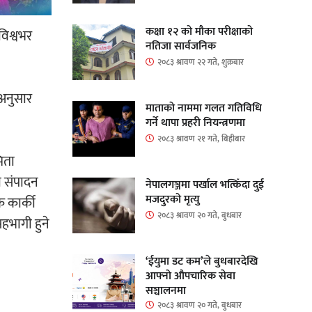
कक्षा १२ को मौका परीक्षाको
विश्वभर
नतिजा सार्वजनिक
२०८३ श्रावण २२ गते, शुक्रबार
अनुसार
माताकाे नाममा गलत गतिविधि
गर्ने थापा प्रहरी नियन्त्रणमा
२०८३ श्रावण २१ गते, बिहीबार
िता
ो संपादन
नेपालगञ्जमा पर्खाल भत्किँदा दुई
मजदुरको मृत्यु
 कार्की
२०८३ श्रावण २० गते, बुधबार
सहभागी हुने
‘ईयुमा डट कम’ले बुधबारदेखि
आफ्नो औपचारिक सेवा
सञ्चालनमा
२०८३ श्रावण २० गते, बुधबार