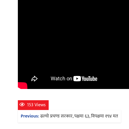
153 Views
Post
Previous:
ढल्यो प्रचण्ड सरकार, पक्षमा ६३, विपक्षमा १९४ मत
navigation