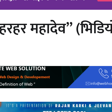
 “हरहर महादेव” (भिडि
अर्जुन चन्द्रको ‘संवेदनाका प्रतिध्वनि’
मुक्तकसङ्ग्रह लोकार्पण