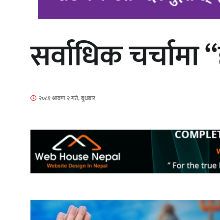
सर्वाधिक चर्चामा
‘आइतबारको अफिस’ को परिचर्चा सम्पन्न
२०८१ श्रावण २ गते, बुधबार
चलचित्र ‘माया भनेकै यस्तो होला’को शीर्ष
गीत सार्वजनिक