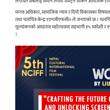
लगायत सबैलाई समान रुपमा समेट्न सकिने आयोजक टीम
मानव अधिकार, सामाजिक न्याय र दिगो विकासका विषयलाई 
तथा चलचित्र केन्द्र ९एनसीएफसी० ले जनाएको छ । चलचित्र मह
मूल्यांकनको आधारमा महोत्सवमा सहभागी १५ स्वदेशी र १५
।