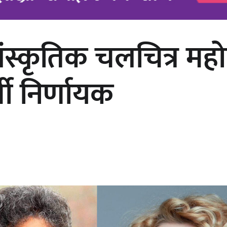
य सांस्कृतिक चलचित्र 
अर्जुन चन्द्रको ‘संवेदनाका प्रतिध्वनि’
मुक्तकसङ्ग्रह लोकार्पण
मी निर्णायक