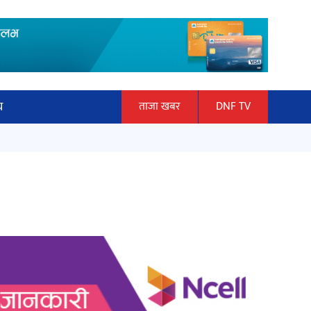
य
ताजा खबर
DNF TV
ार
माताकाे नाममा गलत गतिविधि गर्ने थापा
ञान प्रबिधि
प्रहरी नियन्त्रणमा
ित्य
हलमा छैन ‘गौँथली’को टिकट