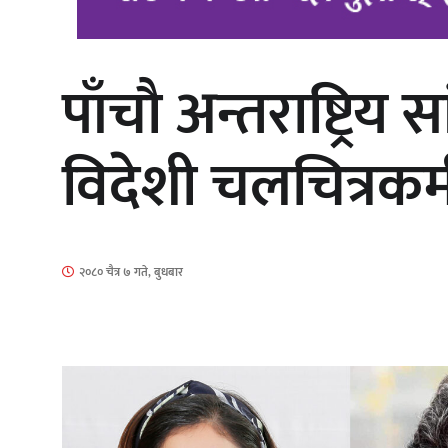
पाँचौ अन्तराष्ट्रि
‘आइतबारको अफिस’ को परिचर्चा सम्पन्न
विदेशी चलचित्रकर्
चलचित्र ‘माया भनेकै यस्तो होला’को शीर्ष
२०८० चैत्र ७ गते, बुधबार
गीत सार्वजनिक