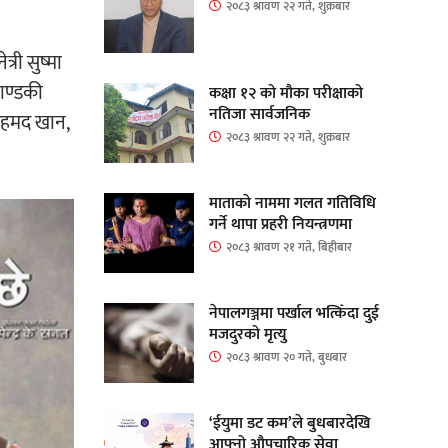
२०८३ श्रावण २२ गते, शुक्रबार
्री सुष्मा
याण्डकी
कक्षा १२ को मौका परीक्षाको
नतिजा सार्वजनिक
 अहमद खान,
२०८३ श्रावण २२ गते, शुक्रबार
माताकाे नाममा गलत गतिविधि
गर्ने थापा प्रहरी नियन्त्रणमा
२०८३ श्रावण २१ गते, बिहीबार
नेपालगञ्जमा पर्खाल भत्किँदा दुई
मजदुरको मृत्यु
२०८३ श्रावण २० गते, बुधबार
‘ईयुमा डट कम’ले बुधबारदेखि
आफ्नो औपचारिक सेवा