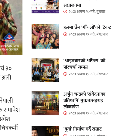
सञ्चालनमा
२०८३ श्रावण २० गते, बुधबार
हलमा छैन ‘गौँथली’को टिकट
२०८३ श्रावण १९ गते, मंगलवार
‘आइतबारको अफिस’ को
परिचर्चा सम्पन्न
र्च ३०
२०८३ श्रावण १९ गते, मंगलवार
ाक अली
अर्जुन चन्द्रको ‘संवेदनाका
नेपाली
प्रतिध्वनि’ मुक्तकसङ्ग्रह
लोकार्पण
रु समावेश
२०८३ श्रावण १९ गते, मंगलवार
्रवेश
ित्रकर्मी
‘दुर्गा’ निर्माण गर्दै सम्राट
२०८३ श्रावण १८ गते, सोमबार