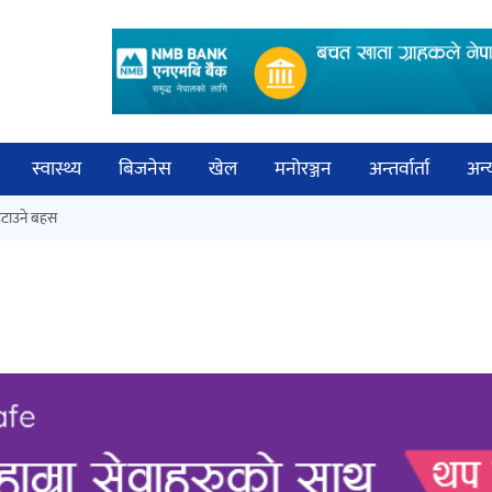
स्वास्थ्य
बिजनेस
खेल
मनोरञ्जन
अन्तर्वार्ता
अन्
विच
टाउने बहस
कक्षा १२ को मौका परीक्षाको नतिजा
बिज्
सार्वजनिक
साह
‘ईयुमा डट कम’ले बुधबारदेखि आफ्नो
औपचारिक सेवा सञ्चालनमा