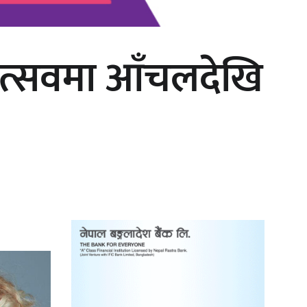
महोत्सवमा आँचलदेखि
‘दुर्गा’ निर्माण गर्दै सम्राट