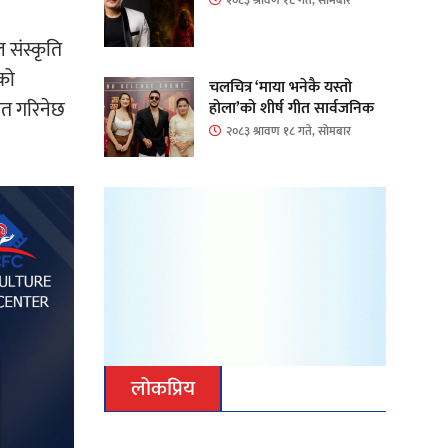
 संस्कृति
ुको
चलचित्र ‘माया भनेकै यस्तो
ेत गरिनेछ
होला’को शीर्ष गीत सार्वजनिक
२०८३ श्रावण १८ गते, सोमबार
लोकप्रिय