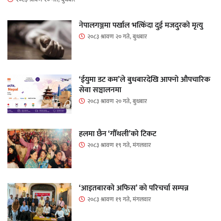
नेपालगञ्जमा पर्खाल भत्किँदा दुई मजदुरको मृत्यु
२०८३ श्रावण २० गते, बुधबार
‘ईयुमा डट कम’ले बुधबारदेखि आफ्नो औपचारिक
सेवा सञ्चालनमा
२०८३ श्रावण २० गते, बुधबार
हलमा छैन ‘गौँथली’को टिकट
२०८३ श्रावण १९ गते, मंगलवार
‘आइतबारको अफिस’ को परिचर्चा सम्पन्न
२०८३ श्रावण १९ गते, मंगलवार