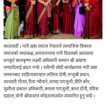
अर्जुन चन्द्रको ‘संवेदनाका प्रतिध्वनि’
मुक्तकसङ्ग्रह लोकार्पण
‘दुर्गा’ निर्माण गर्दै सम्राट
काठमाडौं । नारी स्रष्टा समाज नेपालले सामाजिक विकास
समाजको सभाकक्ष, अनामनगरमा नारी दिवसको अवसरमा
धनकुटे बालकृष्ण लक्ष्मी अधिकारी सम्मान श्री अखण्ड
भण्डारीलाई प्रदान गर्‍यो । यसैगरी सोही कार्यक्रममा नारी स्रष्टा
सम्मानबाट साहित्यकारहरु ललिता दोषी, मन्जुश्री प्रधान,
चलचित्र ‘माया भनेकै यस्तो होला’को शीर्ष गीत
सरस्वती गौतम, रीता न्यौपाने, शारदा पराजुली, प्रीति कौर,
सार्वजनिक
सुशीला ढकाल अधिकारी, कमला पराजुली, कला डाँगी, पवित्रा
दाहाल, मोनी श्रीवास्तव कोइरालासमेत सम्मानित हुनु भयो ।