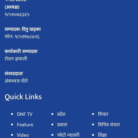
(अध्यक्ष)
९८५१०७६३६५
सम्पादक: दिपु खड्का
फोन: ९८५११७८७२६
कार्यकारी सम्पादकः
रोशन ज्ञवाली
संवाददाताः
अंकध्वज मोते
Quick Links
DNF TV
प्रदेश
विचार
Feature
प्रवास
विचित्र संसार
Video
फोटो ग्यालरी
शिक्षा