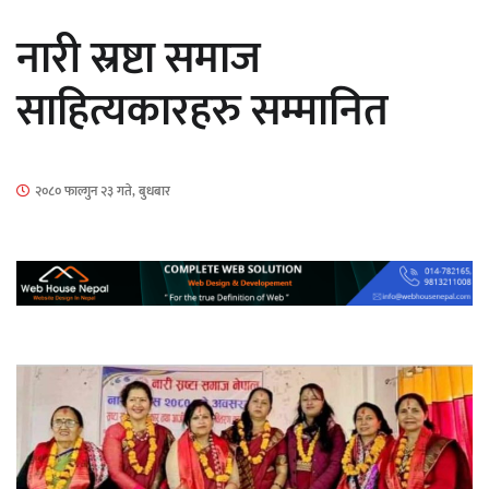
औपचारिक सेवा सञ्चालनमा
नारी स्रष्टा समाज
साहित्यकारहरु सम्मानित
हलमा छैन ‘गौँथली’को टिकट
२०८० फाल्गुन २३ गते, बुधबार
‘आइतबारको अफिस’ को परिचर्चा सम्पन्न