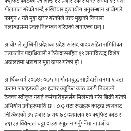
क्यूफिट काठको २९ लाख १२ हजार एक सय ९३ रुपैयाँ ६५ पैसा
गोलमाल गरेको भन्दै अख्तियार दुरुपयोग अनुसन्धान आयोगले
अर्जुन चन्द्रको ‘संवेदनाका प्रतिध्वनि’
फागुन ८ गते मुद्दा दायर गरेकोले उक्त मुद्दाको किनारा
मुक्तकसङ्ग्रह लोकार्पण
नलाग्दासम्म स्वतः निलम्बन गरिएको जनाएका छन् ।
आयोगले लुम्बिनी प्रदेशका प्रदेश सांसद यादवसहित समितिका
तत्कालीन पदाधिकारी र ठेकेदारसहित १९ जनाविरुद्ध विशेष
अदालतमा भ्रष्टाचार मुद्दा दायर गरेको हो ।
‘दुर्गा’ निर्माण गर्दै सम्राट
आर्थिक वर्ष २०७४÷०७५ मा गौतमबुद्ध साझेदारी वनमा ६ वटा
कटान प्लटहरूको ३७ हजार क्यूफिट काठ काटी निकाल्ने
ठेक्का स्वीकृत गराई कर्मचारीहरूसँग मिलेमतो गरेर बिक्री गरेको
अभियोग उनीहरूमाथि छ । ८०३ वटा रुखहरू काट्दा त्यसबाट
चलचित्र ‘माया भनेकै यस्तो होला’को शीर्ष गीत
निस्किएको ३५ हजार ७ सय ७८ दशमलव १० क्यूफिट काठ र
सार्वजनिक
४९।२३ क्विन्टल चट्टा दाउरा सङ्कलन गर्नुपर्नेमा नापजाँच