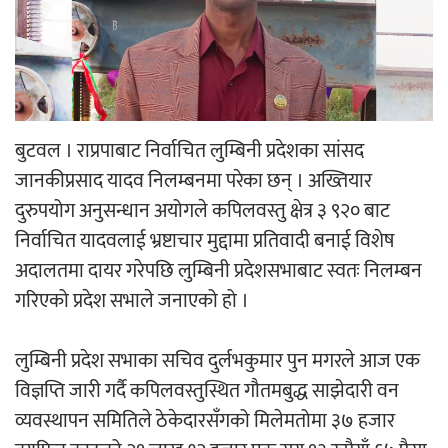
‘ईयुमा डट कम’ले बुधबारदेखि आफ्नो
औपचारिक सेवा सञ्चालनमा
बुटवल । राप्रपाबाट निर्वाचित लुम्बिनी प्रदेशका सांसद
जानकीप्रसाद यादव निलम्बनमा परेका छन् । अख्तियार
हलमा छैन ‘गौँथली’को टिकट
दुरुपयोग अनुसन्धान अयोगले कपिलवस्तु क्षेत्र ३ ९२० बाट
निर्वाचित यादवलाई भ्रष्टाचार मुद्दामा प्रतिवादी बनाई विशेष
अदालतमा दायर गरेपछि लुम्बिनी प्रदेशसभाबाट स्वतः निलम्बन
गरिएको प्रदेश सभाले जनाएको हो ।
‘आइतबारको अफिस’ को परिचर्चा सम्पन्न
लुम्बिनी प्रदेश सभाका सचिव दुर्लभकुमार पुन मगरले आज एक
विज्ञप्ति जारी गर्दै कपिलवस्तुस्थित गौतमबुद्ध साझेदारी वन
व्यवस्थापन समितिले ठेकेदारसँगको मिलेमतोमा ३७ हजार