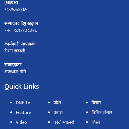
(अध्यक्ष)
९८५१०७६३६५
सम्पादक: दिपु खड्का
फोन: ९८५११७८७२६
कार्यकारी सम्पादकः
रोशन ज्ञवाली
संवाददाताः
अंकध्वज मोते
Quick Links
DNF TV
प्रदेश
विचार
Feature
प्रवास
विचित्र संसार
Video
फोटो ग्यालरी
शिक्षा