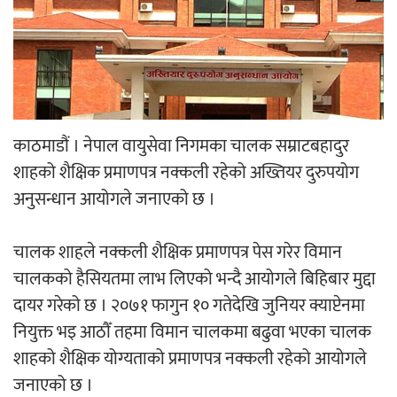
‘ईयुमा डट कम’ले बुधबारदेखि आफ्नो
औपचारिक सेवा सञ्चालनमा
काठमाडौं । नेपाल वायुसेवा निगमका चालक सम्राटबहादुर
हलमा छैन ‘गौँथली’को टिकट
शाहको शैक्षिक प्रमाणपत्र नक्कली रहेको अख्तियर दुरुपयोग
अनुसन्धान आयोगले जनाएको छ ।
चालक शाहले नक्कली शैक्षिक प्रमाणपत्र पेस गरेर विमान
चालकको हैसियतमा लाभ लिएको भन्दै आयोगले बिहिबार मुद्दा
दायर गरेको छ । २०७१ फागुन १० गतेदेखि जुनियर क्याप्टेनमा
‘आइतबारको अफिस’ को परिचर्चा सम्पन्न
नियुक्त भइ आठौँ तहमा विमान चालकमा बढुवा भएका चालक
शाहको शैक्षिक योग्यताको प्रमाणपत्र नक्कली रहेको आयोगले
जनाएको छ ।