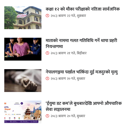
कक्षा १२ को मौका परीक्षाको नतिजा सार्वजनिक
२०८३ श्रावण २२ गते, शुक्रबार
माताकाे नाममा गलत गतिविधि गर्ने थापा प्रहरी
नियन्त्रणमा
२०८३ श्रावण २१ गते, बिहीबार
नेपालगञ्जमा पर्खाल भत्किँदा दुई मजदुरको मृत्यु
२०८३ श्रावण २० गते, बुधबार
‘ईयुमा डट कम’ले बुधबारदेखि आफ्नो औपचारिक
सेवा सञ्चालनमा
२०८३ श्रावण २० गते, बुधबार