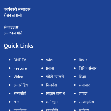
कार्यकारी सम्पादकः
रोशन ज्ञवाली
संवाददाताः
अंकध्वज मोते
Quick Links
DNF TV
प्रदेश
विचार
Feature
प्रवास
विचित्र संसार
Video
फोटो ग्यालरी
शिक्षा
अन्तर्राष्ट्रिय
बिजनेस
समाचार
अन्तर्वार्ता
बिज्ञान प्रबिधि
समाज
खेल
मनोरञ्जन
सम्पादकीय
पत्रपत्रिका
राजनीति
साहित्य