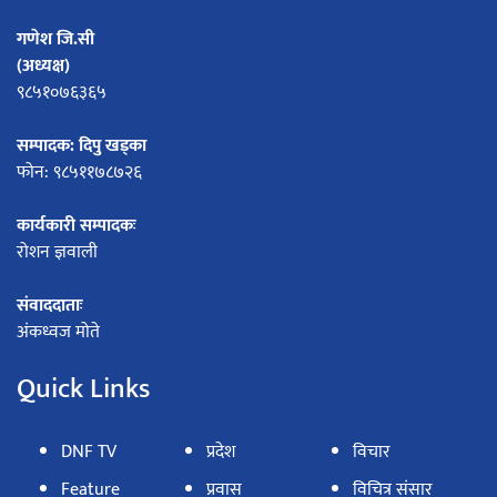
गणेश जि.सी
(अध्यक्ष)
९८५१०७६३६५
सम्पादक: दिपु खड्का
फोन: ९८५११७८७२६
कार्यकारी सम्पादकः
रोशन ज्ञवाली
संवाददाताः
अंकध्वज मोते
Quick Links
DNF TV
प्रदेश
विचार
Feature
प्रवास
विचित्र संसार