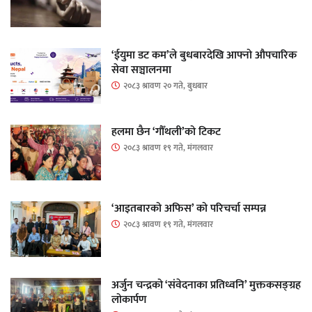
‘ईयुमा डट कम’ले बुधबारदेखि आफ्नो औपचारिक
सेवा सञ्चालनमा
२०८३ श्रावण २० गते, बुधबार
हलमा छैन ‘गौँथली’को टिकट
२०८३ श्रावण १९ गते, मंगलवार
‘आइतबारको अफिस’ को परिचर्चा सम्पन्न
२०८३ श्रावण १९ गते, मंगलवार
अर्जुन चन्द्रको ‘संवेदनाका प्रतिध्वनि’ मुक्तकसङ्ग्रह
लोकार्पण