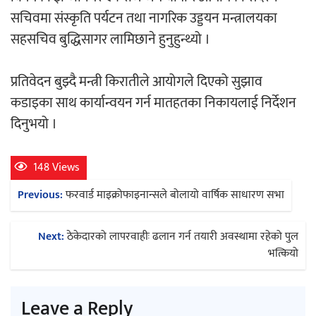
सचिवमा संस्कृति पर्यटन तथा नागरिक उड्डयन मन्त्रालयका
सहसचिव बुद्धिसागर लामिछाने हुनुहुन्थ्यो ।
अर्जुन चन्द्रको ‘संवेदनाका प्रतिध्वनि’
मुक्तकसङ्ग्रह लोकार्पण
प्रतिवेदन बुझ्दै मन्त्री किरातीले आयोगले दिएको सुझाव
कडाइका साथ कार्यान्वयन गर्न मातहतका निकायलाई निर्देशन
दिनुभयो ।
‘दुर्गा’ निर्माण गर्दै सम्राट
148 Views
Post
Previous:
फरवार्ड माइक्रोफाइनान्सले बोलायो वार्षिक साधारण सभा
navigation
Next:
ठेकेदारको लापरवाहीः ढलान गर्न तयारी अवस्थामा रहेको पुल
भत्कियो
चलचित्र ‘माया भनेकै यस्तो होला’को शीर्ष गीत
सार्वजनिक
Leave a Reply