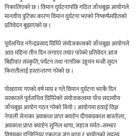
निकालिएको छ । विमान दुर्घटनापछि गठित जाँचबुझ आयोगले
‘ईयुमा डट कम’ले बुधबारदेखि आफ्नो
मानवीय त्रुटिका कारण विमान दुर्घटना भएको निष्कर्षसहितको
औपचारिक सेवा सञ्चालनमा
प्रतिवेदन बुझाएको छ ।
पूर्वसचिव नगेन्द्रप्रसाद घिमिरे संयोजकत्वको जाँचबुझ आयोगले
आठ महिना तीन दिन लगाएर तयार पारेको प्रतिवेदन आज
हलमा छैन ‘गौँथली’को टिकट
बिहीवार संस्कृति, पर्यटन तथा नागरिक उड्डयन मन्त्री सुदन
किरातीलाई हस्तान्तरण गरेको छ ।
पोखरामा गएको वर्ष माघ १ गते विमान दुर्घटना भएकै दिन
सरकारले पूर्वसचिव घिमिरेको संयोजकत्वमा पाँच सदस्यीय
‘आइतबारको अफिस’ को परिचर्चा सम्पन्न
जाँचबुझ आयोग गठन गरेको थियो । आयोगमा हवाई विज्ञ
नेपाली सेनाका अवकाश प्राप्त क्याप्टेन दीपकप्रकाश बास्तोला,
अवकाश प्राप्त क्याप्टेन सुनिल थापा, जहाज मर्मत–सम्भार
विषयका इन्जिनियर एकराज जंग थापा र आयोगको सदस्य