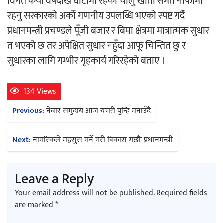
विगत कैयौं वर्षदेखि घाटामा रहेका चालु खाता समेत नाफामा
रहनु सरकारको अर्को गणनीय उपलब्धि भएको स्पष्ट गर्दै
प्रधानमन्त्री प्रचण्डले पूँजी बजार र बिमा क्षेत्रमा मात्रात्मक सुधार
त भएको छ तर अपेक्षित सुधार नहुँदा आफू चिन्तित छु र
सुधारका लागि गम्भीर गृहकार्य गरिरहेको बताए ।
गीति एल्बम ‘जागृति’ लोकार्पण
134 Views
Post
Previous:
नेवार समुदाय आज यःमरी पुन्हि मनाउँदै
navigation
Next:
नागरिकले महसुस गर्ने गरी विकास गछौंः प्रधानमन्त्री
सिरानचोक गाउँपालिका पूर्व अध्यक्ष गुरुङलाई
सम्मान
Leave a Reply
Your email address will not be published.
Required fields
are marked
*