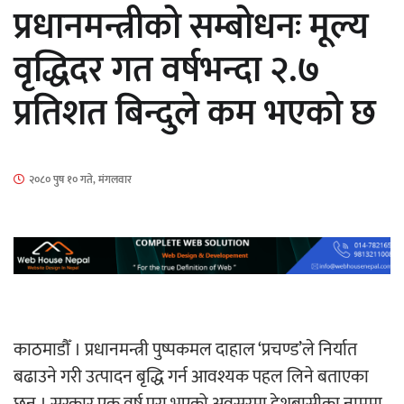
प्रधानमन्त्रीको सम्बोधनः मूल्य
वृद्धिदर गत वर्षभन्दा २.७
हलमा छैन ‘गौँथली’को टिकट
प्रतिशत बिन्दुले कम भएको छ
२०८० पुष १० गते, मंगलवार
‘आइतबारको अफिस’ को परिचर्चा सम्पन्न
अर्जुन चन्द्रको ‘संवेदनाका प्रतिध्वनि’
काठमाडौँ । प्रधानमन्त्री पुष्पकमल दाहाल ‘प्रचण्ड’ले निर्यात
मुक्तकसङ्ग्रह लोकार्पण
बढाउने गरी उत्पादन बृद्धि गर्न आवश्यक पहल लिने बताएका
छन् । सरकार एक वर्ष पूरा भएको अवसरमा देशबासीका नाममा