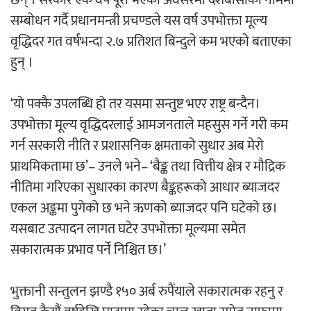
सम्बोधन गर्दै प्रधानमन्त्री प्रचण्डले यस वर्ष उपभोक्ता मूल्य
वृद्धिदर गत वर्षभन्दा २.७ प्रतिशत बिन्दुले कम भएको बताएका
हुन् ।
‘दुर्गा’ निर्माण गर्दै सम्राट
‘यो पक्कै उपलब्धि हो तर यसमा सन्तुष्ट भएर राष्ट्र बन्दैन।
उपभोक्ता मूल्य वृद्धिदरलाई आमजनताले महसुस गर्ने गरी कम
गर्न सरकारी नीति र प्रशासनिक क्षमताको सुधार अब मेरो
प्राथमिकतामा छ’– उनले भने– ‘बैङ्क तथा वित्तीय क्षेत्र र मौद्रिक
चलचित्र ‘माया भनेकै यस्तो होला’को शीर्ष गीत
नीतिमा गरिएका सुधारका कारण बैङ्कहरूको आधार ब्याजदर
सार्वजनिक
एकल अङ्कमा पुगेको छ भने ऋणको ब्याजदर पनि घटेको छ।
यसबाट उत्पादन लागत घटेर उपभोक्ता मूल्यमा समेत
सकारात्मक प्रभाव पर्ने निश्चित छ।’
काठमाडौं युथ कन्क्लेभ २०२६ भव्यताका साथ
भुक्तानी सन्तुलन झण्डै १५० अर्ब रुपैंयाले सकारात्मक रहनु र
सम्पन्न