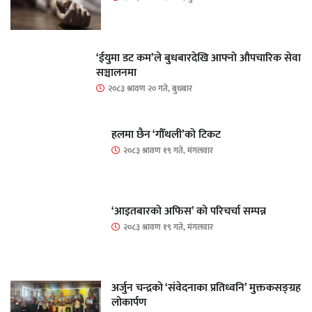
‘ईयुमा डट कम’ले बुधबारदेखि आफ्नो औपचारिक सेवा
सञ्चालनमा
२०८३ श्रावण २० गते, बुधबार
हलमा छैन ‘गौँथली’को टिकट
२०८३ श्रावण १९ गते, मंगलवार
‘आइतबारको अफिस’ को परिचर्चा सम्पन्न
२०८३ श्रावण १९ गते, मंगलवार
अर्जुन चन्द्रको ‘संवेदनाका प्रतिध्वनि’ मुक्तकसङ्ग्रह
लोकार्पण