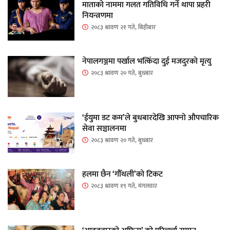
माताकाे नाममा गलत गतिविधि गर्ने थापा प्रहरी
नियन्त्रणमा
२०८३ श्रावण २१ गते, बिहीबार
नेपालगञ्जमा पर्खाल भत्किँदा दुई मजदुरको मृत्यु
२०८३ श्रावण २० गते, बुधबार
‘ईयुमा डट कम’ले बुधबारदेखि आफ्नो औपचारिक
सेवा सञ्चालनमा
२०८३ श्रावण २० गते, बुधबार
हलमा छैन ‘गौँथली’को टिकट
२०८३ श्रावण १९ गते, मंगलवार