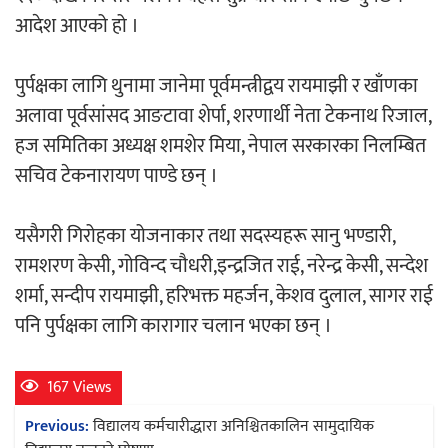
आदेश आएको हो ।
अर्जुन चन्द्रको ‘संवेदनाका प्रतिध्वनि’
पुर्पक्षका लागि थुनामा जानेमा पूर्वमन्त्रीद्वय रायमाझी र खाँणका
मुक्तकसङ्ग्रह लोकार्पण
अलावा पूर्वसांसद आङटावा शेर्पा, शरणार्थी नेता टेकनाथ रिजाल,
हज समितिका अध्यक्ष शमशेर मिया, नेपाल सरकारका निलम्बित
सचिव टेकनारायण पाण्डे छन् ।
‘दुर्गा’ निर्माण गर्दै सम्राट
यसैगरी गिरोहका योजनाकार तथा सदस्यहरू सानु भण्डारी,
रामशरण केसी, गोविन्द चौधरी,इन्द्रजित राई, नरेन्द्र केसी, सन्देश
शर्मा, सन्दीप रायमाझी, हरिभक्त महर्जन, केशव दुलाल, सागर राई
पनि पुर्पक्षका लागि कारागार चलान भएका छन् ।
चलचित्र ‘माया भनेकै यस्तो होला’को शीर्ष गीत
167 Views
सार्वजनिक
Post
Previous:
विद्यालय कर्मचारीद्धारा अनिश्चितकालिन सामुदायिक