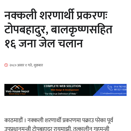
सार्वजनिक
नक्कली शरणार्थी प्रकरणः
टोपबहादुर, बालकृष्णसहित
१६ जना जेल चलान
माताकाे नाममा गलत गतिविधि गर्ने थापा प्रहरी
नियन्त्रणमा
२०८० असार १ गते, शुक्रबार
नेपालगञ्जमा पर्खाल भत्किँदा दुई मजदुरको मृत्यु
काठमाडौं । नक्कली शरणार्थी प्रकरणमा पक्राउ परेका पूर्व
उपप्रधानमन्त्री टोपबहादुर रायमाझी, तत्कालीन गृहमन्त्री