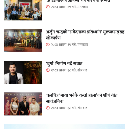
‘आइतबारको अफिस’ को परिचर्चा सम्पन्न
२०८३ श्रावण १९ गते, मंगलवार
अर्जुन चन्द्रको ‘संवेदनाका प्रतिध्वनि’ मुक्तकसङ्ग्रह
लोकार्पण
२०८३ श्रावण १९ गते, मंगलवार
‘दुर्गा’ निर्माण गर्दै सम्राट
२०८३ श्रावण १८ गते, सोमबार
चलचित्र ‘माया भनेकै यस्तो होला’को शीर्ष गीत
सार्वजनिक
२०८३ श्रावण १८ गते, सोमबार