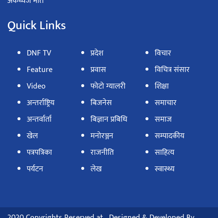
अंकध्वज मोते
Quick Links
DNF TV
प्रदेश
विचार
Feature
प्रवास
विचित्र संसार
Video
फोटो ग्यालरी
शिक्षा
अन्तर्राष्ट्रिय
बिजनेस
समाचार
अन्तर्वार्ता
बिज्ञान प्रबिधि
समाज
खेल
मनोरञ्जन
सम्पादकीय
पत्रपत्रिका
राजनीति
साहित्य
पर्यटन
लेख
स्वास्थ्य
2020 Copyrights Reserved at
Designed & Developed By