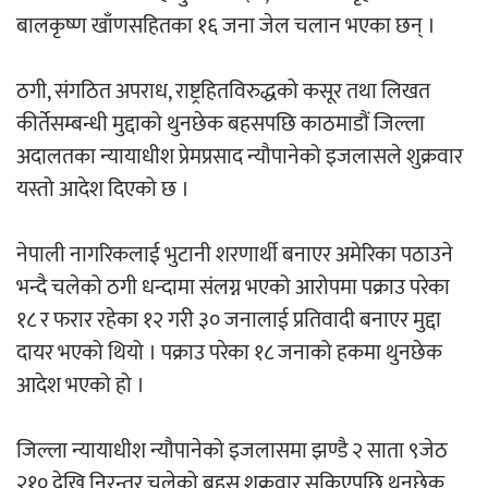
बालकृष्ण खाँणसहितका १६ जना जेल चलान भएका छन् ।
‘ईयुमा डट कम’ले बुधबारदेखि आफ्नो
औपचारिक सेवा सञ्चालनमा
ठगी, संगठित अपराध, राष्ट्रहितविरुद्धको कसूर तथा लिखत
कीर्तेसम्बन्धी मुद्दाको थुनछेक बहसपछि काठमाडौं जिल्ला
अदालतका न्यायाधीश प्रेमप्रसाद न्यौपानेको इजलासले शुक्रवार
यस्तो आदेश दिएको छ ।
हलमा छैन ‘गौँथली’को टिकट
नेपाली नागरिकलाई भुटानी शरणार्थी बनाएर अमेरिका पठाउने
भन्दै चलेको ठगी धन्दामा संलग्न भएको आरोपमा पक्राउ परेका
१८ र फरार रहेका १२ गरी ३० जनालाई प्रतिवादी बनाएर मुद्दा
दायर भएको थियो । पक्राउ परेका १८ जनाको हकमा थुनछेक
‘आइतबारको अफिस’ को परिचर्चा सम्पन्न
आदेश भएको हो ।
जिल्ला न्यायाधीश न्यौपानेको इजलासमा झण्डै २ साता ९जेठ
२१० देखि निरन्तर चलेको बहस शुक्रवार सकिएपछि थुनछेक