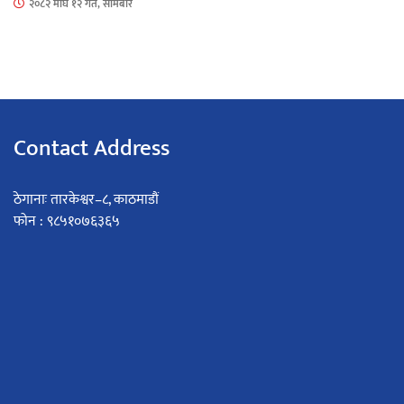
२०८२ माघ १२ गते, सोमबार
Contact Address
ठेगानाः तारकेश्वर–८, काठमाडौं
फोन : ९८५१०७६३६५