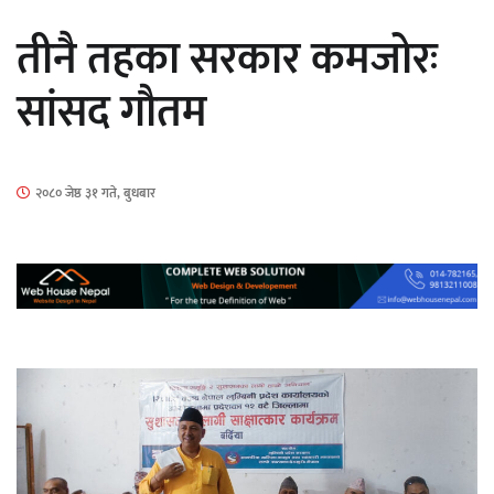
सार्वजनिक
तीनै तहका सरकार कमजोरः
सांसद गौतम
माताकाे नाममा गलत गतिविधि गर्ने थापा प्रहरी
२०८० जेष्ठ ३१ गते, बुधबार
नियन्त्रणमा
नेपालगञ्जमा पर्खाल भत्किँदा दुई मजदुरको मृत्यु