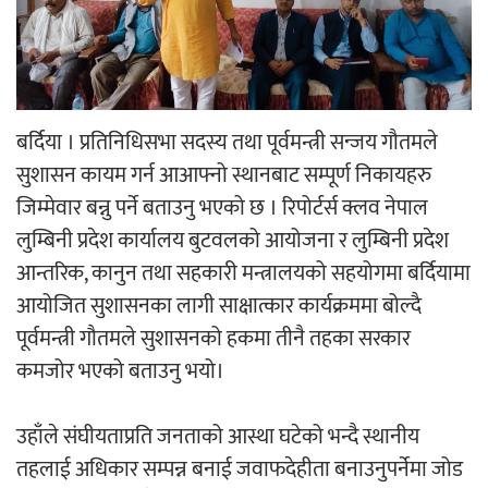
‘ईयुमा डट कम’ले बुधबारदेखि आफ्नो
औपचारिक सेवा सञ्चालनमा
बर्दिया । प्रतिनिधिसभा सदस्य तथा पूर्वमन्त्री सन्जय गौतमले
सुशासन कायम गर्न आआफ्नो स्थानबाट सम्पूर्ण निकायहरु
हलमा छैन ‘गौँथली’को टिकट
जिम्मेवार बन्नु पर्ने बताउनु भएको छ । रिपोर्टर्स क्लव नेपाल
लुम्बिनी प्रदेश कार्यालय बुटवलको आयोजना र लुम्बिनी प्रदेश
आन्तरिक, कानुन तथा सहकारी मन्त्रालयको सहयोगमा बर्दियामा
आयोजित सुशासनका लागी साक्षात्कार कार्यक्रममा बोल्दै
पूर्वमन्त्री गौतमले सुशासनको हकमा तीनै तहका सरकार
कमजोर भएको बताउनु भयो।
‘आइतबारको अफिस’ को परिचर्चा सम्पन्न
उहाँले संघीयताप्रति जनताको आस्था घटेको भन्दै स्थानीय
तहलाई अधिकार सम्पन्न बनाई जवाफदेहीता बनाउनुपर्नेमा जोड