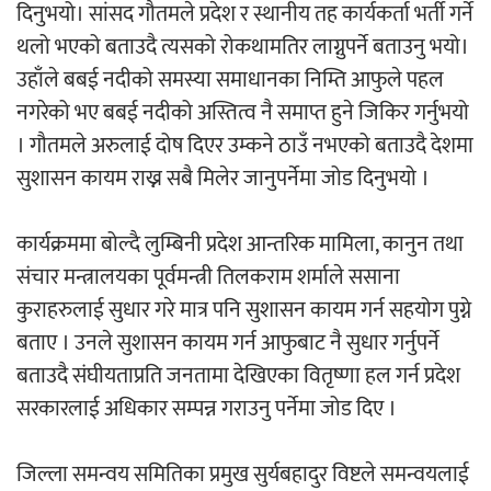
दिनुभयो। सांसद गौतमले प्रदेश र स्थानीय तह कार्यकर्ता भर्ती गर्ने
थलो भएको बताउदै त्यसको रोकथामतिर लाग्नुपर्ने बताउनु भयो।
अर्जुन चन्द्रको ‘संवेदनाका प्रतिध्वनि’
उहाँले बबई नदीको समस्या समाधानका निम्ति आफुले पहल
मुक्तकसङ्ग्रह लोकार्पण
नगरेको भए बबई नदीको अस्तित्व नै समाप्त हुने जिकिर गर्नुभयो
। गौतमले अरुलाई दोष दिएर उम्कने ठाउँ नभएको बताउदै देशमा
सुशासन कायम राख्न सबै मिलेर जानुपर्नेमा जोड दिनुभयो ।
‘दुर्गा’ निर्माण गर्दै सम्राट
कार्यक्रममा बोल्दै लुम्बिनी प्रदेश आन्तरिक मामिला, कानुन तथा
संचार मन्त्रालयका पूर्वमन्त्री तिलकराम शर्माले ससाना
कुराहरुलाई सुधार गरे मात्र पनि सुशासन कायम गर्न सहयोग पुग्ने
बताए । उनले सुशासन कायम गर्न आफुबाट नै सुधार गर्नुपर्ने
बताउदै संघीयताप्रति जनतामा देखिएका वितृष्णा हल गर्न प्रदेश
सरकारलाई अधिकार सम्पन्न गराउनु पर्नेमा जोड दिए ।
चलचित्र ‘माया भनेकै यस्तो होला’को शीर्ष गीत
सार्वजनिक
जिल्ला समन्वय समितिका प्रमुख सुर्यबहादुर विष्टले समन्वयलाई