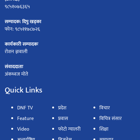
९८५१०७६३६५
सम्पादक: दिपु खड्का
फोन: ९८५११७८७२६
कार्यकारी सम्पादकः
रोशन ज्ञवाली
संवाददाताः
अंकध्वज मोते
Quick Links
DNF TV
प्रदेश
विचार
Feature
प्रवास
विचित्र संसार
Video
फोटो ग्यालरी
शिक्षा
अन्तर्राष्ट्रिय
बिजनेस
समाचार