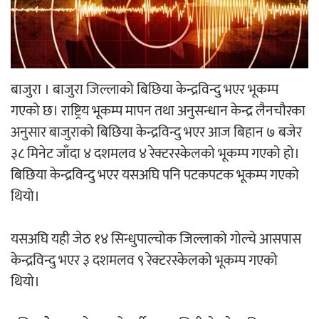
‘ईयुमा डट कम’ले बुधबारदेखि आफ्नो
औपचारिक सेवा सञ्चालनमा
बाजुरा । बाजुरा जिल्लाको बिछिया केन्द्रविन्दु भएर भूकम्प
गएको छ। राष्ट्रिय भूकम्प मापन तथा अनुसन्धान केन्द्र लैनचौरका
हलमा छैन ‘गौँथली’को टिकट
अनुसार बाजुराको बिछिया केन्द्रविन्दु भएर आज बिहान ७ बजेर
३८ मिनेट जाँदा ४ दशमलव ४ रेक्टरस्केलको भूकम्प गएको हो।
बिछिया केन्द्रविन्दु भएर यसअघि पनि पटकपटक भूकम्प गएको
थियो।
यसअघि यही जेठ १४ सिन्धुपाल्चोक जिल्लाको गोल्चे आसपास
‘आइतबारको अफिस’ को परिचर्चा सम्पन्न
केन्द्रविन्दु भएर ३ दशमलव ९ रेक्टरस्केलको भूकम्प गएको
थियो।