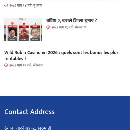
२०८२ माघ १४ गते, बुधबार
बर्दिया २, कसले जित्ला चुनाव ?
२०८२ माघ १३ गते, मंगलवार
Wild Robin Casino en 2026 : quels sont les bonus les plus
rentables ?
२०८२ माघ १२ गते, सोमबार
Contact Address
ठेगानाः तारकेश्वर–८, काठमाडौं