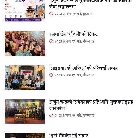
‘ईयुमा डट कम’ले बुधबारदेखि आफ्नो औपचारिक
सेवा सञ्चालनमा
२०८३ श्रावण २० गते, बुधबार
हलमा छैन ‘गौँथली’को टिकट
२०८३ श्रावण १९ गते, मंगलवार
‘आइतबारको अफिस’ को परिचर्चा सम्पन्न
२०८३ श्रावण १९ गते, मंगलवार
अर्जुन चन्द्रको ‘संवेदनाका प्रतिध्वनि’ मुक्तकसङ्ग्रह
लोकार्पण
२०८३ श्रावण १९ गते, मंगलवार
‘दुर्गा’ निर्माण गर्दै सम्राट