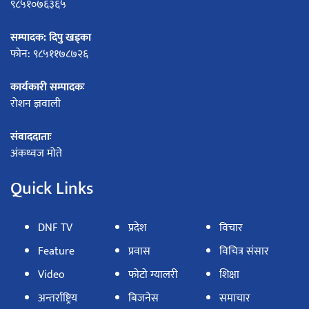
९८५१०७६३६५
सम्पादक: दिपु खड्का
फोन: ९८५११७८७२६
कार्यकारी सम्पादकः
रोशन ज्ञवाली
संवाददाताः
अंकध्वज मोते
Quick Links
DNF TV
प्रदेश
विचार
Feature
प्रवास
विचित्र संसार
Video
फोटो ग्यालरी
शिक्षा
अन्तर्राष्ट्रिय
बिजनेस
समाचार