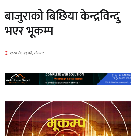
सार्वजनिक
बाजुराको बिछिया केन्द्रविन्दु
भएर भूकम्प
माताकाे नाममा गलत गतिविधि गर्ने थापा प्रहरी
२०८० जेष्ठ २९ गते, सोमबार
नियन्त्रणमा
नेपालगञ्जमा पर्खाल भत्किँदा दुई मजदुरको मृत्यु