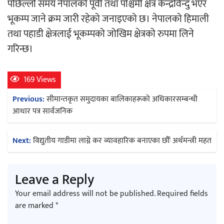
पछिल्लोे समय नेपालको पूर्वी तथा पश्चिमी क्षेत्र केन्द्रविन्दु भएर
भूकम्प जाने क्रम जारी रहेको जनाइएको छ। नेपालको हिमाली
अर्जुन चन्द्रको ‘संवेदनाका प्रतिध्वनि’
तथा पहाडी क्षेत्रलाई भूकम्पको जोखिम क्षेत्रको रुपमा लिने
मुक्तकसङ्ग्रह लोकार्पण
गरिन्छ।
169 Views
Post
Previous:
सीमान्तकृत समुदायका बालिकाहरूको अधिकारसम्बन्धी
‘दुर्गा’ निर्माण गर्दै सम्राट
navigation
आधार पत्र सार्वजनिक
Next:
विद्युतीय गाडीमा लाग्ने कर व्यावहारिक बनाएका छौँः अर्थमन्त्री महत
Leave a Reply
चलचित्र ‘माया भनेकै यस्तो होला’को शीर्ष गीत
Your email address will not be published.
Required fields
सार्वजनिक
are marked
*