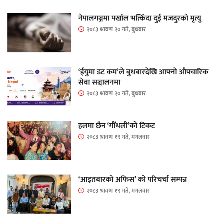
नेपालगञ्जमा पर्खाल भत्किँदा दुई मजदुरको मृत्यु
२०८३ श्रावण २० गते, बुधबार
‘ईयुमा डट कम’ले बुधबारदेखि आफ्नो औपचारिक
सेवा सञ्चालनमा
२०८३ श्रावण २० गते, बुधबार
हलमा छैन ‘गौँथली’को टिकट
२०८३ श्रावण १९ गते, मंगलवार
‘आइतबारको अफिस’ को परिचर्चा सम्पन्न
२०८३ श्रावण १९ गते, मंगलवार