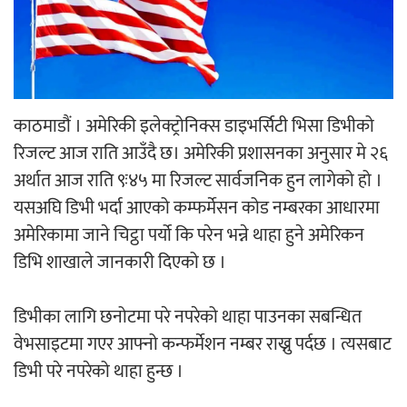
‘आइतबारको अफिस’ को परिचर्चा सम्पन्न
काठमाडौं । अमेरिकी इलेक्ट्रोनिक्स डाइभर्सिटी भिसा डिभीको
रिजल्ट आज राति आउँदै छ। अमेरिकी प्रशासनका अनुसार मे २६
अर्जुन चन्द्रको ‘संवेदनाका प्रतिध्वनि’
अर्थात आज राति ९ः४५ मा रिजल्ट सार्वजनिक हुन लागेको हो ।
मुक्तकसङ्ग्रह लोकार्पण
यसअघि डिभी भर्दा आएको कम्फर्मेसन कोड नम्बरका आधारमा
अमेरिकामा जाने चिट्ठा पर्यो कि परेन भन्ने थाहा हुने अमेरिकन
डिभि शाखाले जानकारी दिएको छ ।
‘दुर्गा’ निर्माण गर्दै सम्राट
डिभीका लागि छनोटमा परे नपरेको थाहा पाउनका सबन्धित
वेभसाइटमा गएर आफ्नो कन्फर्मेशन नम्बर राख्नु पर्दछ । त्यसबाट
डिभी परे नपरेको थाहा हुन्छ ।