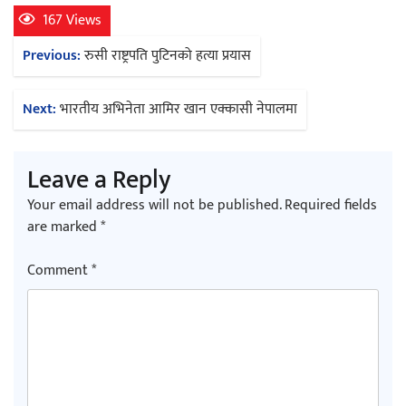
167 Views
Post
चलचित्र ‘माया भनेकै यस्तो होला’को शीर्ष गीत
Previous:
रुसी राष्ट्रपति पुटिनको हत्या प्रयास
navigation
सार्वजनिक
Next:
भारतीय अभिनेता आमिर खान एक्कासी नेपालमा
Leave a Reply
काठमाडौं युथ कन्क्लेभ २०२६ भव्यताका साथ
Your email address will not be published.
Required fields
सम्पन्न
are marked
*
Comment
*
गीति एल्बम ‘जागृति’ लोकार्पण