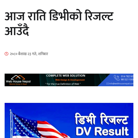
आज राति डिभीको रिजल्ट
आउँदै
‘ईयुमा डट कम’ले बुधबारदेखि आफ्नो
२०८० बैशाख २३ गते, शनिबार
औपचारिक सेवा सञ्चालनमा
हलमा छैन ‘गौँथली’को टिकट