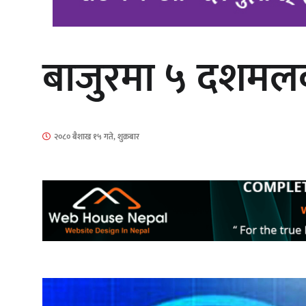
बाजुरमा ५ दशमलव ९
‘आइतबारको अफिस’ को परिचर्चा सम्पन्न
२०८० बैशाख १५ गते, शुक्रबार
चलचित्र ‘माया भनेकै यस्तो होला’को शीर्ष
गीत सार्वजनिक