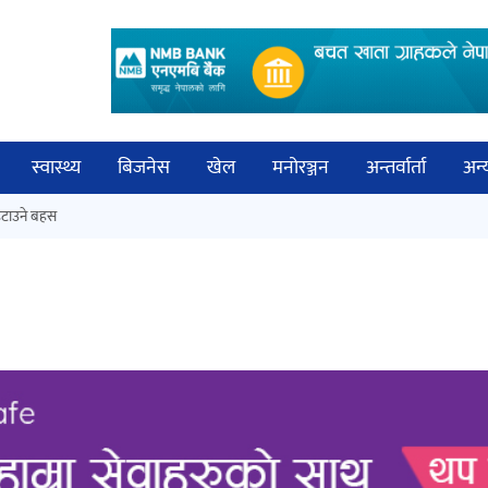
स्वास्थ्य
बिजनेस
खेल
मनोरञ्जन
अन्तर्वार्ता
अन्
विच
टाउने बहस
कक्षा १२ को मौका परीक्षाको नतिजा
बिज्
सार्वजनिक
साह
‘ईयुमा डट कम’ले बुधबारदेखि आफ्नो
औपचारिक सेवा सञ्चालनमा