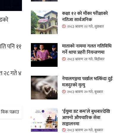
कक्षा १२ को मौका परीक्षाको
युडको
नतिजा सार्वजनिक
२०८३ श्रावण २२ गते, शुक्रबार
ाति पनि ११
माताकाे नाममा गलत गतिविधि
गर्ने थापा प्रहरी नियन्त्रणमा
२०८३ श्रावण २१ गते, बिहीबार
ैत २८ गते ४
नेपालगञ्जमा पर्खाल भत्किँदा दुई
मजदुरको मृत्यु
२०८३ श्रावण २० गते, बुधबार
‘ईयुमा डट कम’ले बुधबारदेखि
न विक पक्राउ
आफ्नो औपचारिक सेवा
सञ्चालनमा
२०८३ श्रावण २० गते, बुधबार