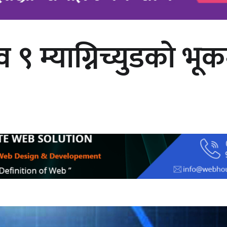
 म्याग्निच्युडको भूक
अर्जुन चन्द्रको ‘संवेदनाका प्रतिध्वनि’
मुक्तकसङ्ग्रह लोकार्पण