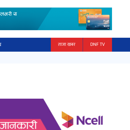
य
ताजा खबर
DNF TV
ार
माताकाे नाममा गलत गतिविधि गर्ने थापा
ञान प्रबिधि
प्रहरी नियन्त्रणमा
ित्य
हलमा छैन ‘गौँथली’को टिकट