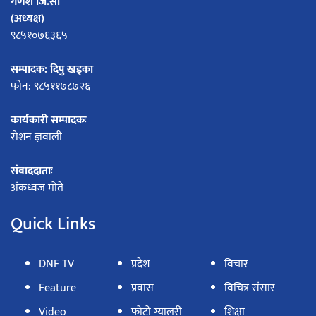
गणेश जि.सी
(अध्यक्ष)
९८५१०७६३६५
सम्पादक: दिपु खड्का
फोन: ९८५११७८७२६
कार्यकारी सम्पादकः
रोशन ज्ञवाली
संवाददाताः
अंकध्वज मोते
Quick Links
DNF TV
प्रदेश
विचार
Feature
प्रवास
विचित्र संसार
Video
फोटो ग्यालरी
शिक्षा