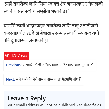
‘त्यही तयारीका लागि सिया स्वायत्त क्षेत्र जनसरकार र नेपालको
स्थानीय सरकारबीच सम्झौता भएको छ।’
अर्जुन चन्द्रको ‘संवेदनाका प्रतिध्वनि’
मुक्तकसङ्ग्रह लोकार्पण
यससँगै कार्गो आदानप्रदान तयारीका लागि जाङ्मु र तातोपानी
बन्दरगाह चैत २८ देखि बैशाख २ सम्म अस्थायी रूप बन्द रहने
पनि दूतावासले जनाएको हो।
‘दुर्गा’ निर्माण गर्दै सम्राट
178 Views
Post
Previous:
सरकारी टोली र मिटरब्याज पीडितबीच आज पुनः वार्ता
navigation
Next:
सबै धर्मप्रति मेरो समान सम्मान छः मेटमणि चौधरी
चलचित्र ‘माया भनेकै यस्तो होला’को शीर्ष गीत
Leave a Reply
सार्वजनिक
Your email address will not be published.
Required fields