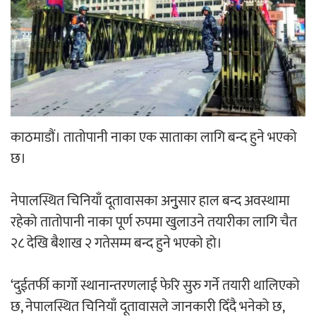
‘ईयुमा डट कम’ले बुधबारदेखि आफ्नो
औपचारिक सेवा सञ्चालनमा
हलमा छैन ‘गौँथली’को टिकट
काठमाडौं। तातोपानी नाका एक साताका लागि बन्द हुने भएको
छ।
नेपालस्थित चिनियाँ दूतावासका अनुुसार हाल बन्द अवस्थामा
रहेको तातोपानी नाका पूर्ण रुपमा खुलाउने तयारीका लागि चैत
२८ देखि बैशाख २ गतेसम्म बन्द हुने भएको हो।
‘आइतबारको अफिस’ को परिचर्चा सम्पन्न
‘दुईतर्फी कार्गो स्थानान्तरणलाई फेरि सुरु गर्ने तयारी थालिएको
छ, नेपालस्थित चिनियाँ दूतावासले जानकारी दिँदै भनेको छ,