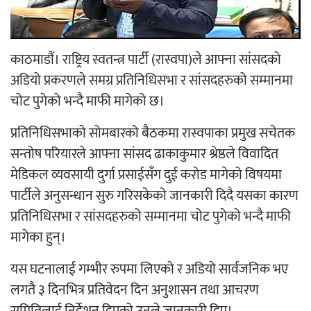
‘ईयुमा डट कम’ले बुधबारदेखि आफ्नो औपचारिक 
सञ्चालनमा
काठमाडौं। राष्ट्रिय स्वतन्त्र पार्टी (रास्वपा)ले आफ्ना सांसदको
अडियो प्रकरणले समग्र प्रतिनिधिसभा र सांसदहरुको सम्मानमा
चोट पुगेको भन्दै माफी मागेको छ।
प्रतिनिधिसभाको सोमबारको बैठकमा रास्वपाका प्रमुख सचेतक
हलमा छैन ‘गौँथली’को टिकट
सन्तोष परियारले आफ्ना सांसद ढाकाकुमार श्रेष्ठले विवादित
मेडिकल व्यवसायी दुर्गा प्रसाईसँग दुई करोड मागेको विषयमा
पार्टीले अनुसन्धान सुरु गरिसकेको जानकारी दिदै यसका कारण
प्रतिनिधिसभा र सांसदहरुको सम्मानमा चोट पुगेको भन्दै माफी
मागेका हुन्।
‘आइतबारको अफिस’ को परिचर्चा सम्पन्न
यस घटनालाई गम्भीर रुपमा लिएको र अडियो सार्वजनिक भए
लगतै ३ दिनभित्र प्रतिवेदन दिन अनुशासन तथा आचरण