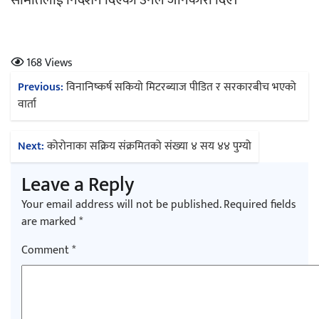
समितिलाई निर्देशन दिएको उनले जानकारी दिए।
अर्जुन चन्द्रको ‘संवेदनाका प्रतिध्वनि’ मुक्तकसङ्ग्
168 Views
Post
Previous:
विनानिष्कर्ष सकियो मिटरब्याज पीडित र सरकारबीच भएको
navigation
वार्ता
Next:
कोरोनाका सक्रिय संक्रमितको संख्या ४ सय ४४ पुग्यो
‘दुर्गा’ निर्माण गर्दै सम्राट
Leave a Reply
Your email address will not be published.
Required fields
are marked
*
Comment
*
चलचित्र ‘माया भनेकै यस्तो होला’को शीर्ष गीत 