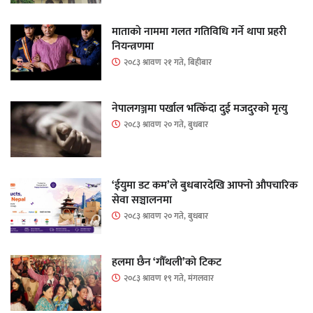
माताकाे नाममा गलत गतिविधि गर्ने थापा प्रहरी
नियन्त्रणमा
२०८३ श्रावण २१ गते, बिहीबार
नेपालगञ्जमा पर्खाल भत्किँदा दुई मजदुरको मृत्यु
२०८३ श्रावण २० गते, बुधबार
‘ईयुमा डट कम’ले बुधबारदेखि आफ्नो औपचारिक
सेवा सञ्चालनमा
२०८३ श्रावण २० गते, बुधबार
हलमा छैन ‘गौँथली’को टिकट
२०८३ श्रावण १९ गते, मंगलवार