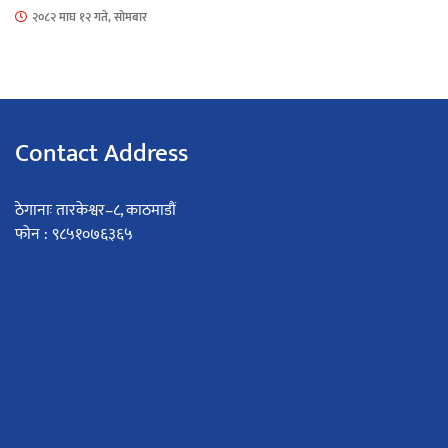
२०८२ माघ १२ गते, सोमबार
Contact Address
ठेगानाः तारकेश्वर–८, काठमाडौं
फोन : ९८५१०७६३६५