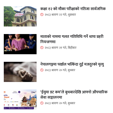
कक्षा १२ को मौका परीक्षाको नतिजा सार्वजनिक
२०८३ श्रावण २२ गते, शुक्रबार
माताकाे नाममा गलत गतिविधि गर्ने थापा प्रहरी
नियन्त्रणमा
२०८३ श्रावण २१ गते, बिहीबार
नेपालगञ्जमा पर्खाल भत्किँदा दुई मजदुरको मृत्यु
२०८३ श्रावण २० गते, बुधबार
‘ईयुमा डट कम’ले बुधबारदेखि आफ्नो औपचारिक
सेवा सञ्चालनमा
२०८३ श्रावण २० गते, बुधबार