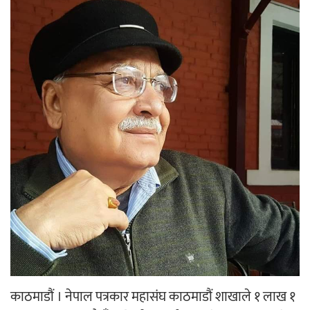
‘ईयुमा डट कम’ले बुधबारदेखि आफ्नो
औपचारिक सेवा सञ्चालनमा
हलमा छैन ‘गौँथली’को टिकट
‘आइतबारको अफिस’ को परिचर्चा सम्पन्न
काठमाडौं । नेपाल पत्रकार महासंघ काठमाडौं शाखाले १ लाख १