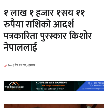
सार्वजनिक
१ लाख १ हजार १सय ११
रुपैया राशिको आदर्श
पत्रकारिता पुरस्कार किशोर
माताकाे नाममा गलत गतिविधि गर्ने थापा प्रहरी
नेपाललाई
नियन्त्रणमा
२०७९ चैत्र २४ गते, शुक्रबार
नेपालगञ्जमा पर्खाल भत्किँदा दुई मजदुरको मृत्यु