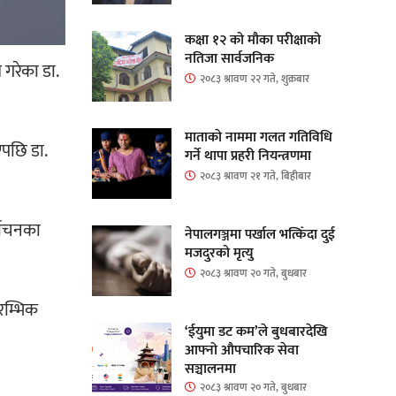
कक्षा १२ को मौका परीक्षाको
नतिजा सार्वजनिक
श गरेका डा.
२०८३ श्रावण २२ गते, शुक्रबार
माताकाे नाममा गलत गतिविधि
एपछि डा.
गर्ने थापा प्रहरी नियन्त्रणमा
२०८३ श्रावण २१ गते, बिहीबार
्वाचनका
नेपालगञ्जमा पर्खाल भत्किँदा दुई
मजदुरको मृत्यु
२०८३ श्रावण २० गते, बुधबार
रम्भिक
‘ईयुमा डट कम’ले बुधबारदेखि
आफ्नो औपचारिक सेवा
सञ्चालनमा
२०८३ श्रावण २० गते, बुधबार