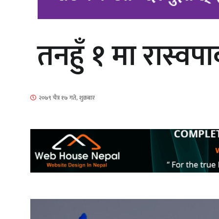
तनहुँ १ मा रास्वपाब
‘आइतबारको अफिस’ को परिचर्चा सम्पन्न
२०७९ चैत्र १७ गते, शुक्रबार
चलचित्र ‘माया भनेकै यस्तो होला’को शीर्ष
गीत सार्वजनिक