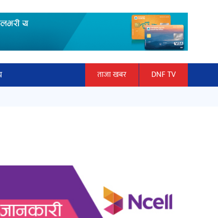
य
ताजा खबर
DNF TV
ार
माताकाे नाममा गलत गतिविधि गर्ने थापा
ञान प्रबिधि
प्रहरी नियन्त्रणमा
ित्य
हलमा छैन ‘गौँथली’को टिकट