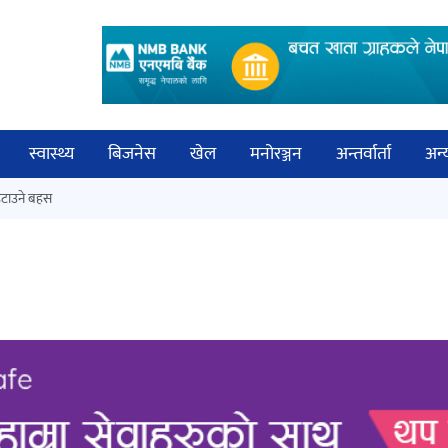
स्वास्थ्य
बिजनेस
खेल
मनोरञ्जन
अन्तर्वार्ता
अन्
विच
टाउने बहस
कक्षा १२ को मौका परीक्षाको नतिजा
बिज्
सार्वजनिक
साह
‘ईयुमा डट कम’ले बुधबारदेखि आफ्नो
औपचारिक सेवा सञ्चालनमा