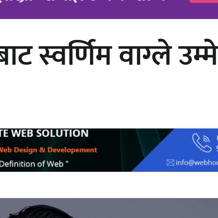
ाट स्वर्णिम वाग्ले उम्
अर्जुन चन्द्रको ‘संवेदनाका प्रतिध्वनि’
मुक्तकसङ्ग्रह लोकार्पण