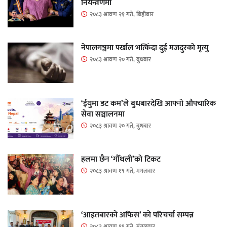
नियन्त्रणमा
२०८३ श्रावण २१ गते, बिहीबार
नेपालगञ्जमा पर्खाल भत्किँदा दुई मजदुरको मृत्यु
२०८३ श्रावण २० गते, बुधबार
‘ईयुमा डट कम’ले बुधबारदेखि आफ्नो औपचारिक
सेवा सञ्चालनमा
२०८३ श्रावण २० गते, बुधबार
हलमा छैन ‘गौँथली’को टिकट
२०८३ श्रावण १९ गते, मंगलवार
‘आइतबारको अफिस’ को परिचर्चा सम्पन्न
२०८३ श्रावण १९ गते, मंगलवार