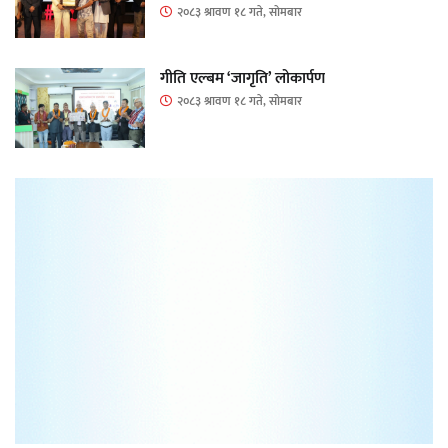
२०८३ श्रावण १८ गते, सोमबार
गीति एल्बम ‘जागृति’ लोकार्पण
२०८३ श्रावण १८ गते, सोमबार