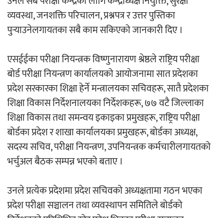
उनले सबै परीक्षा केन्द्रका लागि केन्द्राध्यक्ष नियुक्ति, सुरक्षा
व्यवस्था, जनशक्ति परिचालन, प्रश्नपत्र र उत्तर पुस्तिका
चलचित्र ‘माया भनेकै यस्तो होला’को शीर्ष गीत
पुर्‍याउनेलगायतका सबै काम सकिएको जानकारी दिए ।
सार्वजनिक
एसईईका परीक्षा नियन्त्रक विष्णुनारायण श्रेष्ठले राष्ट्रिय परीक्षा
बोर्ड परीक्षा नियन्त्रण कार्यालयको आयोजनामा सात प्रदेशका
प्रदेश सरकारका शिक्षा हेर्ने मन्त्रालयका सचिवहरू, सातै प्रदेशका
शिक्षा विकास निर्देशनालयका निर्देशकहरू, ७७ वटै जिल्लाका
काठमाडौं युथ कन्क्लेभ २०२६ भव्यताका साथ
शिक्षा विकास तथा समन्वय इकाइका प्रमुखहरू, राष्ट्रिय परीक्षा
सम्पन्न
बोर्डका प्रदेश र शाखा कार्यालयका प्रमुखहरू, बोर्डका अध्यक्ष,
सदस्य सचिव, परीक्षा नियन्त्रण, उपनियन्त्रक कर्मचारीलगायतको
भर्चुअल बैठक सम्पन्न भएको बताए ।
गीति एल्बम ‘जागृति’ लोकार्पण
उनले प्रत्येक प्रदेशमा प्रदेश सचिवको अध्यक्षतामा गठन भएका
प्रदेश परीक्षा सञ्चालन तथा व्यवस्थापन समितिले बोर्डको