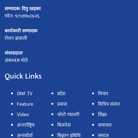
सम्पादक: दिपु खड्का
फोन: ९८५११७८७२६
कार्यकारी सम्पादकः
रोशन ज्ञवाली
संवाददाताः
अंकध्वज मोते
Quick Links
DNF TV
प्रदेश
विचार
Feature
प्रवास
विचित्र संसार
Video
फोटो ग्यालरी
शिक्षा
अन्तर्राष्ट्रिय
बिजनेस
समाचार
अन्तर्वार्ता
बिज्ञान प्रबिधि
समाज