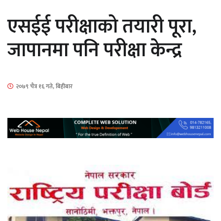
एसईई परीक्षाको तयारी पूरा,
जापानमा पनि परीक्षा केन्द्र
‘ईयुमा डट कम’ले बुधबारदेखि आफ्नो
२०७९ चैत्र १६ गते, बिहीबार
औपचारिक सेवा सञ्चालनमा
हलमा छैन ‘गौँथली’को टिकट