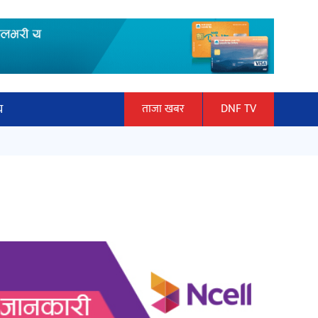
य
ताजा खबर
DNF TV
ार
‘ईयुमा डट कम’ले बुधबारदेखि आफ्नो
ञान प्रबिधि
औपचारिक सेवा सञ्चालनमा
ित्य
अर्जुन चन्द्रको ‘संवेदनाका प्रतिध्वनि’
मुक्तकसङ्ग्रह लोकार्पण