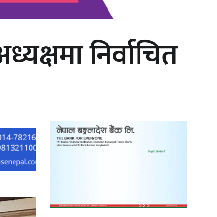
यक्षमा निर्वाचित
काठमाडौं युथ कन्क्लेभ २०२६ भव्यताका
साथ सम्पन्न