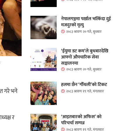
नेपालगञ्जमा पर्खाल भत्किँदा दुई
मजदुरको मृत्यु
२०८३ श्रावण २० गते, बुधबार
‘ईयुमा डट कम’ले बुधबारदेखि
आफ्नो औपचारिक सेवा
सञ्चालनमा
२०८३ श्रावण २० गते, बुधबार
हलमा छैन ‘गौँथली’को टिकट
त गरे भने
२०८३ श्रावण १९ गते, मंगलवार
्यक्ष र
‘आइतबारको अफिस’ को
परिचर्चा सम्पन्न
२०८३ श्रावण १९ गते, मंगलवार