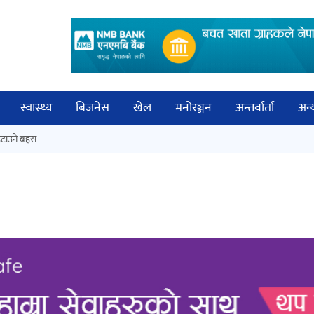
स्वास्थ्य
बिजनेस
खेल
मनोरञ्जन
अन्तर्वार्ता
अन्
विच
टाउने बहस
नेपालगञ्जमा पर्खाल भत्किँदा दुई मजदुरको
बिज्
मृत्यु
साह
‘आइतबारको अफिस’ को परिचर्चा सम्पन्न