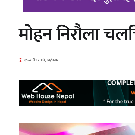
मोहन निरौला चलचि
‘दुर्गा’ निर्माण गर्दै सम्राट
२०७९ चैत्र ५ गते, आईतवार
गीति एल्बम ‘जागृति’ लोकार्पण