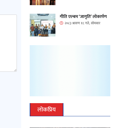
गीति एल्बम ‘जागृति’ लोकार्पण
२०८३ श्रावण १८ गते, सोमबार
लोकप्रिय