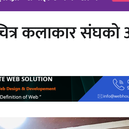
त्र कलाकार संघको अध्
चलचित्र ‘माया भनेकै यस्तो होला’को शीर्ष
गीत सार्वजनिक