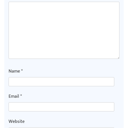
अर्जुन चन्द्रको ‘संवेदनाका प्रतिध्वनि’
मुक्तकसङ्ग्रह लोकार्पण
‘दुर्गा’ निर्माण गर्दै सम्राट
Name
*
Email
*
चलचित्र ‘माया भनेकै यस्तो होला’को शीर्ष गीत
सार्वजनिक
Website