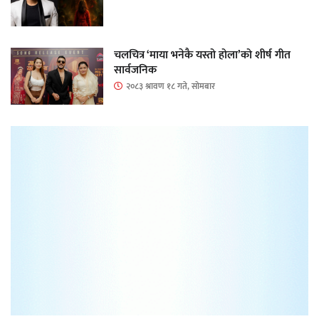
चलचित्र ‘माया भनेकै यस्तो होला’को शीर्ष गीत
सार्वजनिक
२०८३ श्रावण १८ गते, सोमबार