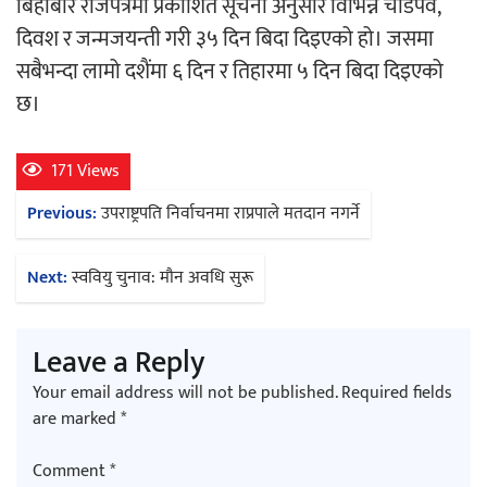
बिहीबार राजपत्रमा प्रकाशित सूचना अनुसार विभिन्न चाडपर्व,
‘ईयुमा डट कम’ले बुधबारदेखि आफ्नो
दिवश र जन्मजयन्ती गरी ३५ दिन बिदा दिइएको हो। जसमा
औपचारिक सेवा सञ्चालनमा
सबैभन्दा लामो दशैंमा ६ दिन र तिहारमा ५ दिन बिदा दिइएको
छ।
171 Views
Post
हलमा छैन ‘गौँथली’को टिकट
Previous:
उपराष्ट्रपति निर्वाचनमा राप्रपाले मतदान नगर्ने
navigation
Next:
स्ववियु चुनाव: मौन अवधि सुरू
Leave a Reply
‘आइतबारको अफिस’ को परिचर्चा सम्पन्न
Your email address will not be published.
Required fields
are marked
*
Comment
*