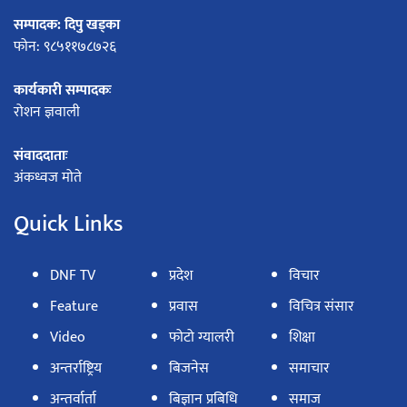
सम्पादक: दिपु खड्का
फोन: ९८५११७८७२६
कार्यकारी सम्पादकः
रोशन ज्ञवाली
संवाददाताः
अंकध्वज मोते
Quick Links
DNF TV
प्रदेश
विचार
Feature
प्रवास
विचित्र संसार
Video
फोटो ग्यालरी
शिक्षा
अन्तर्राष्ट्रिय
बिजनेस
समाचार
अन्तर्वार्ता
बिज्ञान प्रबिधि
समाज