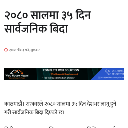
सार्वजनिक
२०८० सालमा ३५ दिन
सार्वजनिक बिदा
माताकाे नाममा गलत गतिविधि गर्ने थापा प्रहरी
२०७९ चैत्र ३ गते, शुक्रबार
नियन्त्रणमा
नेपालगञ्जमा पर्खाल भत्किँदा दुई मजदुरको मृत्यु
काठमाडौं। सरकारले २०८० सालमा ३५ दिन देशभर लागू हुने
गरी सार्वजनिक बिदा दिएको छ।