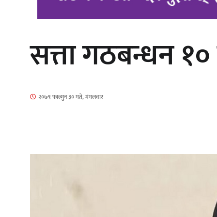
सत्ता गठबन्धन १०
‘आइतबारको अफिस’ को परिचर्चा सम्पन्न
२०७९ फाल्गुन ३० गते, मंगलवार
चलचित्र ‘माया भनेकै यस्तो होला’को शीर्ष
गीत सार्वजनिक