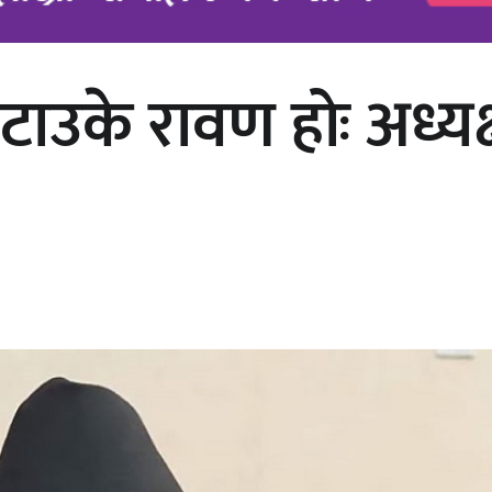
 टाउके रावण होः अध्य
अर्जुन चन्द्रको ‘संवेदनाका प्रतिध्वनि’
मुक्तकसङ्ग्रह लोकार्पण