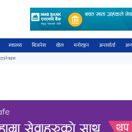
स्वास्थ्य
बिजनेस
खेल
मनोरञ्जन
अन्तर्वार्ता
अन्
विच
टाउने बहस
कक्षा १२ को मौका परीक्षाको नतिजा
बिज्
सार्वजनिक
साह
‘ईयुमा डट कम’ले बुधबारदेखि आफ्नो
औपचारिक सेवा सञ्चालनमा