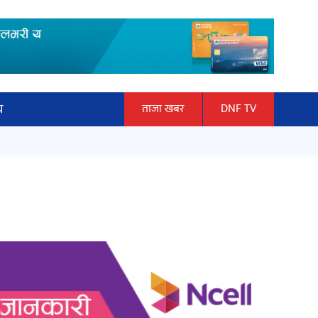
य
ताजा खबर
DNF TV
ार
माताकाे नाममा गलत गतिविधि गर्ने थापा
ञान प्रबिधि
प्रहरी नियन्त्रणमा
ित्य
हलमा छैन ‘गौँथली’को टिकट