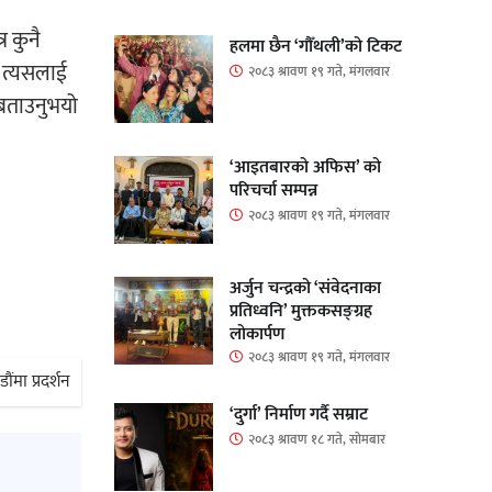
र कुनै
हलमा छैन ‘गौँथली’को टिकट
ि त्यसलाई
२०८३ श्रावण १९ गते, मंगलवार
ो बताउनुभयो
‘आइतबारको अफिस’ को
परिचर्चा सम्पन्न
२०८३ श्रावण १९ गते, मंगलवार
अर्जुन चन्द्रको ‘संवेदनाका
प्रतिध्वनि’ मुक्तकसङ्ग्रह
लोकार्पण
२०८३ श्रावण १९ गते, मंगलवार
ौंमा प्रदर्शन
‘दुर्गा’ निर्माण गर्दै सम्राट
२०८३ श्रावण १८ गते, सोमबार