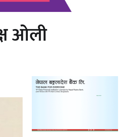
क्ष ओली
‘दुर्गा’ निर्माण गर्दै सम्राट