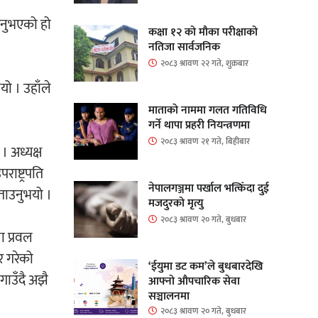
दिनुभएको हो
कक्षा १२ को मौका परीक्षाको
नतिजा सार्वजनिक
२०८३ श्रावण २२ गते, शुक्रबार
यो । उहाँले
माताकाे नाममा गलत गतिविधि
गर्ने थापा प्रहरी नियन्त्रणमा
२०८३ श्रावण २१ गते, बिहीबार
। अध्यक्ष
ाष्ट्रपति
नेपालगञ्जमा पर्खाल भत्किँदा दुई
बताउनुभयो ।
मजदुरको मृत्यु
२०८३ श्रावण २० गते, बुधबार
ा प्रवल
र गरेको
‘ईयुमा डट कम’ले बुधबारदेखि
गाउँदै अझै
आफ्नो औपचारिक सेवा
सञ्चालनमा
२०८३ श्रावण २० गते, बुधबार