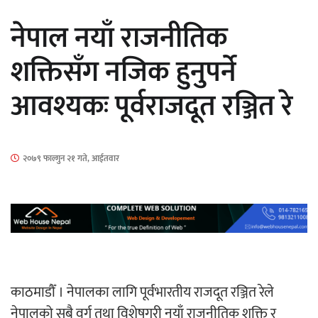
सार्वजनिक
नेपाल नयाँ राजनीतिक
शक्तिसँग नजिक हुनुपर्ने
आवश्यकः पूर्वराजदूत रञ्जित रे
माताकाे नाममा गलत गतिविधि गर्ने थापा प्रहरी
नियन्त्रणमा
२०७९ फाल्गुन २१ गते, आईतवार
नेपालगञ्जमा पर्खाल भत्किँदा दुई मजदुरको मृत्यु
काठमाडौँ । नेपालका लागि पूर्वभारतीय राजदूत रञ्जित रेले
नेपालको सबै वर्ग तथा विशेषगरी नयाँ राजनीतिक शक्ति र