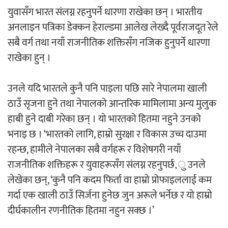
युवासँग भारत संलग्न रहनुपर्ने धारणा राखेका छन् । भारतीय
‘ईयुमा डट कम’ले बुधबारदेखि आफ्नो
अनलाइन पत्रिका डेक्कन हेराल्डमा आलेख लेख्दै पूर्वराजदूत रेले
औपचारिक सेवा सञ्चालनमा
सबै वर्ग तथा नयाँ राजनीतिक शक्तिसँग नजिक हुनुपर्ने धारणा
राखेका हुन् ।
उनले यदि भारतले कुनै पनि पाइला पछि सारे नेपालमा खाली
हलमा छैन ‘गौँथली’को टिकट
ठाउँ सृजना हुने तथा नेपालको आन्तरिक मामिलामा अन्य मुलुक
हाबी हुने दाबी गरेका छन् । यो भारतको हितमा नहुने उनको
भनाइ छ । ‘भारतको लागि, हाम्रो सुरक्षा र विकास उच्च दाउमा
रहन्छ, हामीले नेपालका सबै वर्गहरू र विशेषगरी नयाँ
राजनीतिक शक्तिहरू र युवाहरूसँग संलग्न रहनुपर्छ,ु उनले
‘आइतबारको अफिस’ को परिचर्चा सम्पन्न
लेखेका छन्, ‘कुनै पनि कदम फिर्ता वा हाम्रो प्रोफाइललाई कम
गर्दा एक खाली ठाउँ सिर्जना हुनेछ जुन अरूले भर्नेछ र यो हाम्रो
दीर्घकालीन रणनीतिक हितमा नहुन सक्छ ।’