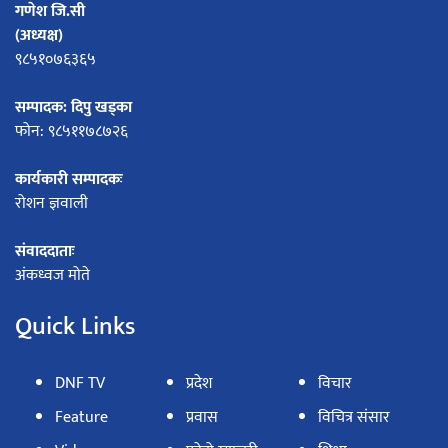
गणेश जि.सी
(अध्यक्ष)
९८५१०७६३६५
सम्पादक: दिपु खड्का
फोन: ९८५११७८७२६
कार्यकारी सम्पादकः
रोशन ज्ञवाली
संवाददाताः
अंकध्वज मोते
Quick Links
DNF TV
प्रदेश
विचार
Feature
प्रवास
विचित्र संसार