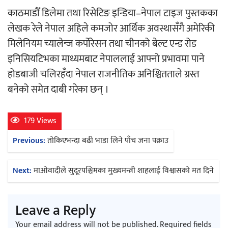
काठमाडौँ डिलेमा तथा रिसेटिङ इन्डिया–नेपाल टाइज पुस्तकका
लेखक रेले नेपाल अहिले कमजोर आर्थिक अवस्थासँगै अमेरिकी
अर्जुन चन्द्रको ‘संवेदनाका प्रतिध्वनि’
मिलेनियम च्यालेन्ज कर्पोरेसन तथा चीनको बेल्ट एन्ड रोड
मुक्तकसङ्ग्रह लोकार्पण
इनिसियटिभका माध्यमबाट नेपाललाई आफ्नो प्रभावमा पाने
होडबाजी चलिरहँदा नेपाल राजनीतिक अनिश्चितताले ग्रस्त
बनेको समेत दाबी गरेका छन् ।
‘दुर्गा’ निर्माण गर्दै सम्राट
179 Views
Post
Previous:
तोकिएभन्दा बढी भाडा लिने पाँच जना पक्राउ
navigation
Next:
माओवादीले सुदूरपश्चिमका मुख्यमन्त्री शाहलाई विश्वासको मत दिने
चलचित्र ‘माया भनेकै यस्तो होला’को शीर्ष गीत
Leave a Reply
सार्वजनिक
Your email address will not be published.
Required fields