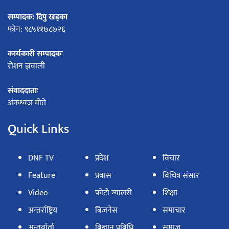
सम्पादक: दिपु खड्का
फोन: ९८५११७८७२६
कार्यकारी सम्पादकः
रोशन ज्ञवाली
संवाददाताः
अंकध्वज मोते
Quick Links
DNF TV
प्रदेश
विचार
Feature
प्रवास
विचित्र संसार
Video
फोटो ग्यालरी
शिक्षा
अन्तर्राष्ट्रिय
बिजनेस
समाचार
अन्तर्वार्ता
बिज्ञान प्रबिधि
समाज