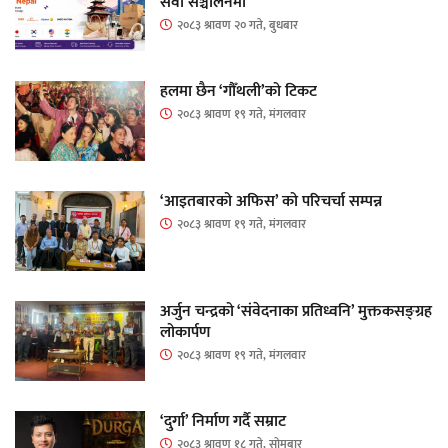
सेवा सञ्चालनमा
२०८३ श्रावण २० गते, बुधबार
हलमा छैन ‘गौँथली’को टिकट
२०८३ श्रावण १९ गते, मंगलवार
‘आइतबारको अफिस’ को परिचर्चा सम्पन्न
२०८३ श्रावण १९ गते, मंगलवार
अर्जुन चन्द्रको ‘संवेदनाका प्रतिध्वनि’ मुक्तकसङ्ग्रह
लोकार्पण
२०८३ श्रावण १९ गते, मंगलवार
‘दुर्गा’ निर्माण गर्दै सम्राट
२०८३ श्रावण १८ गते, सोमबार