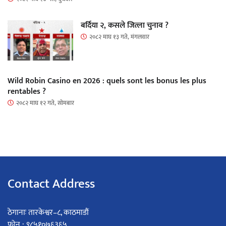
बर्दिया २, कसले जित्ला चुनाव ?
२०८२ माघ १३ गते, मंगलवार
Wild Robin Casino en 2026 : quels sont les bonus les plus
rentables ?
२०८२ माघ १२ गते, सोमबार
Contact Address
ठेगानाः तारकेश्वर–८, काठमाडौं
फोन : ९८५१०७६३६५