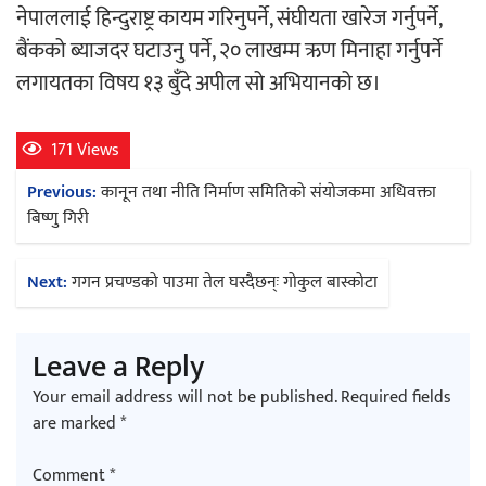
नेपाललाई हिन्दुराष्ट्र कायम गरिनुपर्ने, संघीयता खारेज गर्नुपर्ने,
बैंकको ब्याजदर घटाउनु पर्ने, २० लाखम्म ऋण मिनाहा गर्नुपर्ने
अर्जुन चन्द्रको ‘संवेदनाका प्रतिध्वनि’
लगायतका विषय १३ बुँदे अपील सो अभियानको छ।
मुक्तकसङ्ग्रह लोकार्पण
171 Views
Post
Previous:
कानून तथा नीति निर्माण समितिको संयोजकमा अधिवक्ता
navigation
बिष्णु गिरी
‘दुर्गा’ निर्माण गर्दै सम्राट
Next:
गगन प्रचण्डको पाउमा तेल घस्दैछन्ः गोकुल बास्कोटा
Leave a Reply
Your email address will not be published.
Required fields
चलचित्र ‘माया भनेकै यस्तो होला’को शीर्ष गीत
are marked
*
सार्वजनिक
Comment
*