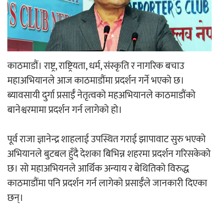
‘ईयुमा डट कम’ले बुधबारदेखि आफ्नो
औपचारिक सेवा सञ्चालनमा
काठमाडौं। राष्ट्र, राष्ट्रियता, धर्म, संस्कृति र नागरिक बचाउ
महाअभियानले आज काठमाडौंमा प्रदर्शन गर्ने भएको छ।
हलमा छैन ‘गौँथली’को टिकट
ब्यावसायी दुर्गा प्रसाईँ नेतृत्वको महअभियानले काठमाडौंको
बानेश्वरमामा प्रदर्शन गर्न लागेको हो।
पूर्व राजा ज्ञानेन्द्र शाहलाई उपस्थित गराई झापावाट सुरु भएको
अभियानले बुटबल हुँदै देशका बिभिन्न शहरमा प्रदर्शन गरिसकेको
छ। सो महाअभियनले आर्थिक अन्याय र बेथितिको विरुद्ध
‘आइतबारको अफिस’ को परिचर्चा सम्पन्न
काठमाडौंमा पनि प्रदर्शन गर्न लागेको प्रसाईँले जानकारी दिएका
छन्।