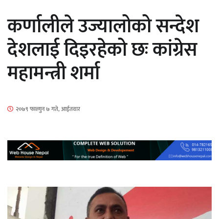
सार्वजनिक
कर्णालीले उज्यालोको सन्देश
देशलाई दिइरहेको छः कांग्रेस
महामन्त्री शर्मा
माताकाे नाममा गलत गतिविधि गर्ने थापा प्रहरी
नियन्त्रणमा
२०७९ फाल्गुन ७ गते, आईतवार
नेपालगञ्जमा पर्खाल भत्किँदा दुई मजदुरको मृत्यु