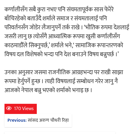
कर्णालीसँग सबै कुरा नभए पनि संयमतापूर्वक सास फेरेरे
अर्जुन चन्द्रको ‘संवेदनाका प्रतिध्वनि’
बाँचिरहेको बताउँदै शर्माले समाज र संयमतालाई पनि
मुक्तकसङ्ग्रह लोकार्पण
परिवर्तनसँग जोडेर लैजानुपर्ने तर्क राखे । ‘भौतिक रुपमा देशलाई
जसरी लानु छ त्योसँगै आध्यात्मिक रूपमा खुसी कर्णालीसँग
काठमाडौँले सिक्नुपर्छ,’ शर्माले भने,‘ सामाजिक रूपान्तरणको
विषय दल विशेषको भन्दा पनि देश बनाउने विषय बन्नुपर्छ ।’
‘दुर्गा’ निर्माण गर्दै सम्राट
उनका अनुसार जसमा राजनीतिक आग्रहभन्दा पर राखी साझा
रूपमा हेर्नुपर्ने हुन्छ । त्यही विषयलाई सम्बोधन गरेर जानु नै
आजको नेपाल बन्नु भएको शर्माको भनाइ छ ।
170 Views
चलचित्र ‘माया भनेकै यस्तो होला’को शीर्ष गीत
Post
Previous:
सांसद अरुण चौधरी रिहा
सार्वजनिक
navigation