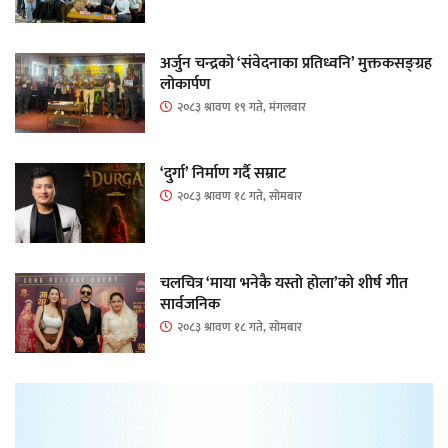
अर्जुन चन्द्रको ‘संवेदनाका प्रतिध्वनि’ मुक्तकसङ्ग्रह
लोकार्पण
२०८३ श्रावण १९ गते, मंगलवार
‘दुर्गा’ निर्माण गर्दै सम्राट
२०८३ श्रावण १८ गते, सोमबार
चलचित्र ‘माया भनेकै यस्तो होला’को शीर्ष गीत
सार्वजनिक
२०८३ श्रावण १८ गते, सोमबार