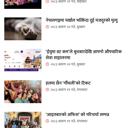
२०८३ श्रावण २१ गते, बिहीबार
नेपालगञ्जमा पर्खाल भत्किँदा दुई मजदुरको मृत्यु
२०८३ श्रावण २० गते, बुधबार
‘ईयुमा डट कम’ले बुधबारदेखि आफ्नो औपचारिक
सेवा सञ्चालनमा
२०८३ श्रावण २० गते, बुधबार
हलमा छैन ‘गौँथली’को टिकट
२०८३ श्रावण १९ गते, मंगलवार
‘आइतबारको अफिस’ को परिचर्चा सम्पन्न
२०८३ श्रावण १९ गते, मंगलवार