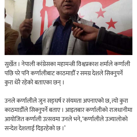
‘ईयुमा डट कम’ले बुधबारदेखि आफ्नो
औपचारिक सेवा सञ्चालनमा
हलमा छैन ‘गौँथली’को टिकट
सुर्खेत । नेपाली कांग्रेसका महामन्त्री विश्वप्रकाश शर्माले कर्णाली
पछि परे पनि कर्णालीबाट काठमाडौँ र समग्र देशले सिक्नुपर्ने
कुरा धेरै रहेको बताएका छन् ।
उनले कर्णालीले जुन सङ्घर्ष र संयमता अपनाएको छ, त्यो कुरा
‘आइतबारको अफिस’ को परिचर्चा सम्पन्न
काठमाडौँले सिक्नुपर्ने बताए । आइतबार कर्णालीको राजधानीमा
आयोजित कर्णाली उत्सवमा उनले भने, ‘कर्णालीले उज्यालोको
सन्देश देशलाई दिइरहेको छ ।’