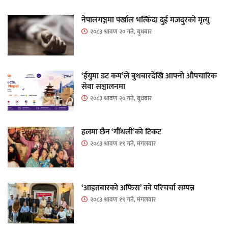
नेपालगञ्जमा पर्खाल भत्किँदा दुई मजदुरको मृत्यु
२०८३ श्रावण २० गते, बुधबार
‘ईयुमा डट कम’ले बुधबारदेखि आफ्नो औपचारिक
सेवा सञ्चालनमा
२०८३ श्रावण २० गते, बुधबार
हलमा छैन ‘गौँथली’को टिकट
२०८३ श्रावण १९ गते, मंगलवार
‘आइतबारको अफिस’ को परिचर्चा सम्पन्न
२०८३ श्रावण १९ गते, मंगलवार