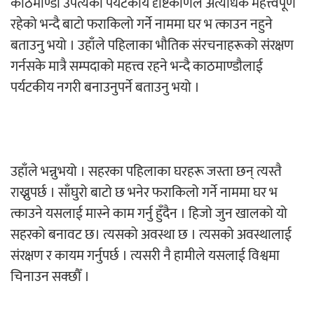
काठमाण्डाै उपत्यका पर्यटकीय दृष्टिकोणले अत्यधिक महत्त्वपूर्ण
रहेको भन्दै बाटो फराकिलो गर्ने नाममा घर भ त्काउन नहुने
अर्जुन चन्द्रको ‘संवेदनाका प्रतिध्वनि’
बताउनु भयो । उहाँले पहिलाका भौतिक संरचनाहरूको संरक्षण
मुक्तकसङ्ग्रह लोकार्पण
गर्नसके मात्रै सम्पदाको महत्त्व रहने भन्दै काठमाण्डाैलाई
पर्यटकीय नगरी बनाउनुपर्ने बताउनु भयो ।
‘दुर्गा’ निर्माण गर्दै सम्राट
उहाँले भन्नुभयो । सहरका पहिलाका घरहरू जस्ता छन् त्यस्तै
राख्नुपर्छ । साँघुरो बाटो छ भनेर फराकिलो गर्ने नाममा घर भ
त्काउने यसलाई मास्ने काम गर्नु हुँदैन । हिजो जुन खालको यो
सहरको बनावट छ। त्यसको अवस्था छ । त्यसको अवस्थालाई
संरक्षण र कायम गर्नुपर्छ । त्यसरी नै हामीले यसलाई विश्वमा
चलचित्र ‘माया भनेकै यस्तो होला’को शीर्ष गीत
चिनाउन सक्छौँ ।
सार्वजनिक