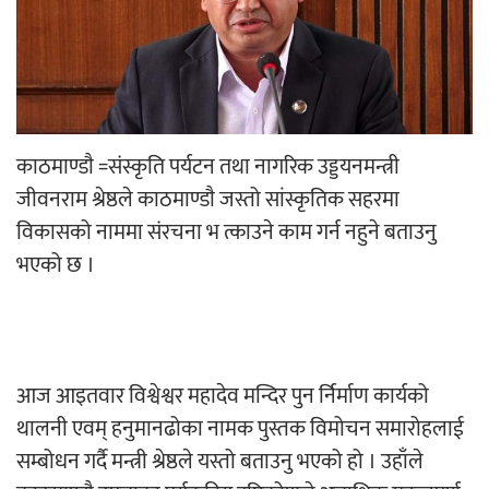
‘ईयुमा डट कम’ले बुधबारदेखि आफ्नो
औपचारिक सेवा सञ्चालनमा
काठमाण्डाै =संस्कृति पर्यटन तथा नागरिक उड्डयनमन्त्री
जीवनराम श्रेष्ठले काठमाण्डाै जस्तो सांस्कृतिक सहरमा
हलमा छैन ‘गौँथली’को टिकट
विकासको नाममा संरचना भ त्काउने काम गर्न नहुने बताउनु
भएको छ ।
‘आइतबारको अफिस’ को परिचर्चा सम्पन्न
आज आइतवार विश्वेश्वर महादेव मन्दिर पुन र्निर्माण कार्यको
थालनी एवम् हनुमानढोका नामक पुस्तक विमोचन समारोहलाई
सम्बोधन गर्दै मन्त्री श्रेष्ठले यस्तो बताउनु भएको हो । उहाँले