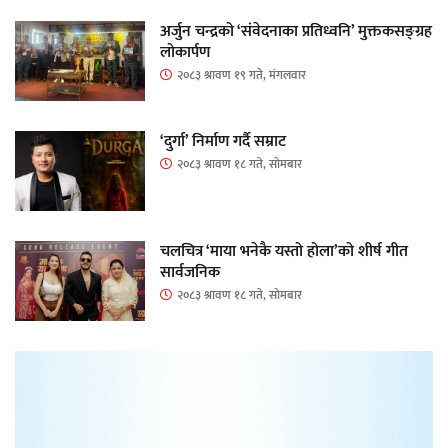
अर्जुन चन्द्रको ‘संवेदनाका प्रतिध्वनि’ मुक्तकसङ्ग्रह
लोकार्पण
२०८३ श्रावण १९ गते, मंगलवार
‘दुर्गा’ निर्माण गर्दै सम्राट
२०८३ श्रावण १८ गते, सोमबार
चलचित्र ‘माया भनेकै यस्तो होला’को शीर्ष गीत
सार्वजनिक
२०८३ श्रावण १८ गते, सोमबार