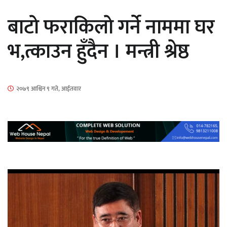
सार्वजनिक
बाटाे फराकिलाे गर्ने नाममा घर
भ,त्काउन हुँदैन । मन्त्री श्रेष्ठ
माताकाे नाममा गलत गतिविधि गर्ने थापा प्रहरी
२०७९ आश्विन ९ गते, आईतवार
नियन्त्रणमा
नेपालगञ्जमा पर्खाल भत्किँदा दुई मजदुरको मृत्यु