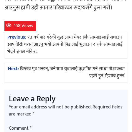
आउनुस हामी उही आमार परिवारका सदष्यसँगै कुरा गरौं।
चलचित्र ‘माया भनेकै यस्तो होला’को शीर्ष गीत
सार्वजनिक
158 Views
Post
Previous:
९७ वर्ष पार गरेकी वृद्ध आमा मेयर हर्क साम्पाङलाई सघाउन
navigation
झापादेखि धरान आउनु भयो आफ्नो पिडालाई भुलाउन र हर्क साम्पाङलाई
भेट्ने इच्छा बाेकेर..
काठमाडौं युथ कन्क्लेभ २०२६ भव्यताका साथ
Next:
विप्लव पुत्र भन्छन्, ‘बनेपामा युवालाई कु,टपिट गर्ने साधा पोशाकका
सम्पन्न
प्रहरी हुन, हिसाब हुन्छ’
Leave a Reply
Your email address will not be published.
Required fields
गीति एल्बम ‘जागृति’ लोकार्पण
are marked
*
Comment
*