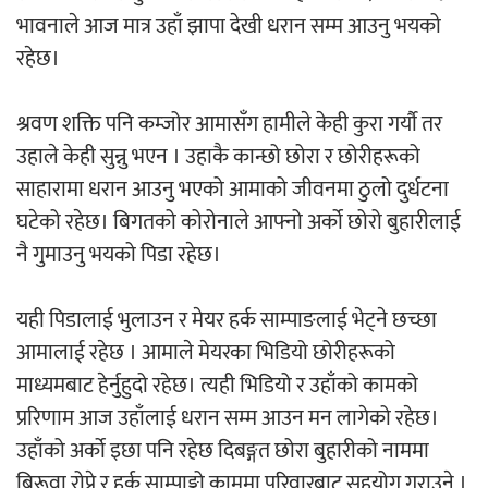
भावनाले आज मात्र उहाँ झापा देखी धरान सम्म आउनु भयको
‘आइतबारको अफिस’ को परिचर्चा सम्पन्न
रहेछ।
श्रवण शक्ति पनि कम्जोर आमासँग हामीले केही कुरा गर्यौ तर
उहाले केही सुन्नु भएन । उहाकै कान्छो छोरा र छोरीहरूको
साहारामा धरान आउनु भएको आमाको जीवनमा ठुलो दुर्धटना
अर्जुन चन्द्रको ‘संवेदनाका प्रतिध्वनि’
घटेको रहेछ। बिगतको कोरोनाले आफ्नो अर्को छोरो बुहारीलाई
मुक्तकसङ्ग्रह लोकार्पण
नै गुमाउनु भयको पिडा रहेछ।
यही पिडालाई भुलाउन र मेयर हर्क साम्पाङलाई भेट्ने छच्छा
आमालाई रहेछ । आमाले मेयरका भिडियो छोरीहरूको
‘दुर्गा’ निर्माण गर्दै सम्राट
माध्यमबाट हेर्नुहुदो रहेछ। त्यही भिडियो र उहाँको कामको
प्ररिणाम आज उहाँलाई धरान सम्म आउन मन लागेको रहेछ।
उहाँको अर्को इछा पनि रहेछ दिबङ्गत छोरा बुहारीको नाममा
बिरूवा रोप्ने र हर्क साम्पाङ्को काममा परिवारबाट सहयोग गराउने ।