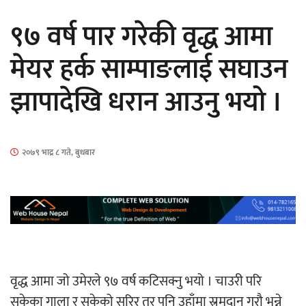
९७ वर्ष पार गरेकी वृद्ध आमा
मेयर हर्क साम्पाङलाई सघाउन
झापादेखि धरान आउनु भयो ।
‘ईयुमा डट कम’ले बुधबारदेखि आफ्नो
औपचारिक सेवा सञ्चालनमा
२०७९ भाद्र ८ गते, बुधबार
हलमा छैन ‘गौँथली’को टिकट
वृद्ध आमा जो उमेरले ९७ वर्ष कटिसक्नु भयो । चाउरी परि
सकेका गाला र सुकेको सरिर तर पनि उहाँमा स्रमदान गरौ भन्ने