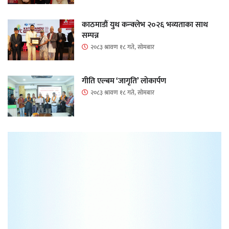
काठमाडौं युथ कन्क्लेभ २०२६ भव्यताका साथ
सम्पन्न
२०८३ श्रावण १८ गते, सोमबार
गीति एल्बम ‘जागृति’ लोकार्पण
२०८३ श्रावण १८ गते, सोमबार