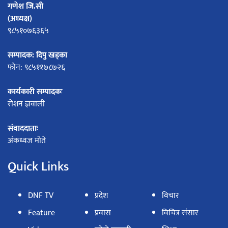
गणेश जि.सी
(अध्यक्ष)
९८५१०७६३६५
सम्पादक: दिपु खड्का
फोन: ९८५११७८७२६
कार्यकारी सम्पादकः
रोशन ज्ञवाली
संवाददाताः
अंकध्वज मोते
Quick Links
DNF TV
प्रदेश
विचार
Feature
प्रवास
विचित्र संसार