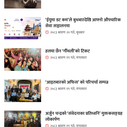
‘ईयुमा डट कम’ले बुधबारदेखि आफ्नो औपचारिक
सेवा सञ्चालनमा
२०८३ श्रावण २० गते, बुधबार
हलमा छैन ‘गौँथली’को टिकट
२०८३ श्रावण १९ गते, मंगलवार
‘आइतबारको अफिस’ को परिचर्चा सम्पन्न
२०८३ श्रावण १९ गते, मंगलवार
अर्जुन चन्द्रको ‘संवेदनाका प्रतिध्वनि’ मुक्तकसङ्ग्रह
लोकार्पण
२०८३ श्रावण १९ गते, मंगलवार