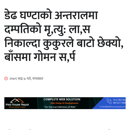
डेढ घण्टाको अन्तरालमा
दम्पतिको मृ,त्यु: ला,स
निकाल्दा कुकुरले बाटो छेक्यो,
‘ईयुमा डट कम’ले बुधबारदेखि आफ्नो
बाँसमा गोमन स,र्प
औपचारिक सेवा सञ्चालनमा
२०७९ भाद्र ७ गते, मंगलवार
हलमा छैन ‘गौँथली’को टिकट