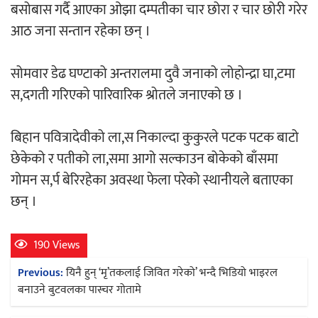
बसोबास गर्दै आएका ओझा दम्पतीका चार छोरा र चार छोरी गरेर
आठ जना सन्तान रहेका छन् ।
चलचित्र ‘माया भनेकै यस्तो होला’को शीर्ष गीत
सार्वजनिक
सोमवार डेढ घण्टाको अन्तरालमा दुवै जनाको लोहोन्द्रा घा,टमा
स,दगती गरिएको पारिवारिक श्रोतले जनाएको छ ।
बिहान पवित्रादेवीको ला,स निकाल्दा कुकुरले पटक पटक बाटो
काठमाडौं युथ कन्क्लेभ २०२६ भव्यताका साथ
छेकेको र पतीको ला,समा आगो सल्काउन बोकेको बाँसमा
सम्पन्न
गोमन स,र्प बेरिरहेका अवस्था फेला परेको स्थानीयले बताएका
छन् ।
190 Views
Post
गीति एल्बम ‘जागृति’ लोकार्पण
Previous:
यिनै हुन् ‘मृ’तकलाई जिवित गरेको’ भन्दै भिडियो भाइरल
navigation
बनाउने बुटवलका पास्चर गोतामे