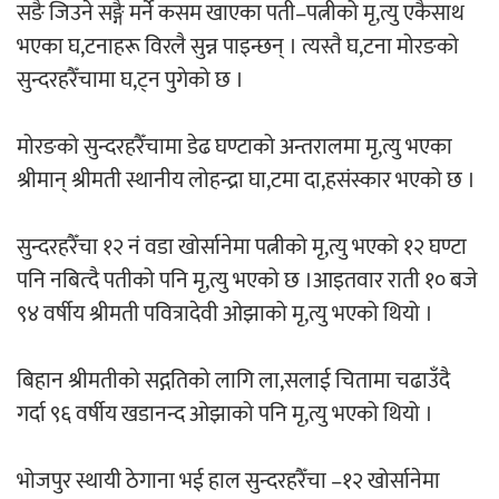
सङै जिउने सङ्गै मर्ने कसम खाएका पती–पत्नीको मृ,त्यु एकैसाथ
‘आइतबारको अफिस’ को परिचर्चा सम्पन्न
भएका घ,टनाहरू विरलै सुन्न पाइन्छन् । त्यस्तै घ,टना मोरङको
सुन्दरहरैँचामा घ,ट्न पुगेको छ ।
मोरङको सुन्दरहरैँचामा डेढ घण्टाको अन्तरालमा मृ,त्यु भएका
श्रीमान् श्रीमती स्थानीय लोहन्द्रा घा,टमा दा,हसंस्कार भएको छ ।
अर्जुन चन्द्रको ‘संवेदनाका प्रतिध्वनि’
मुक्तकसङ्ग्रह लोकार्पण
सुन्दरहरैँचा १२ नं वडा खोर्सानेमा पत्नीको मृ,त्यु भएको १२ घण्टा
पनि नबित्दै पतीको पनि मृ,त्यु भएको छ ।आइतवार राती १० बजे
९४ वर्षीय श्रीमती पवित्रादेवी ओझाको मृ,त्यु भएको थियो ।
बिहान श्रीमतीको सद्गतिको लागि ला,सलाई चितामा चढाउँदै
‘दुर्गा’ निर्माण गर्दै सम्राट
गर्दा ९६ वर्षीय खडानन्द ओझाको पनि मृ,त्यु भएको थियो ।
भोजपुर स्थायी ठेगाना भई हाल सुन्दरहरैँचा –१२ खोर्सानेमा