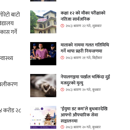
कक्षा १२ को मौका परीक्षाको
ोरेटो बाटो
नतिजा सार्वजनिक
िद्यालय
२०८३ श्रावण २२ गते, शुक्रबार
कास गर्ने
माताकाे नाममा गलत गतिविधि
गर्ने थापा प्रहरी नियन्त्रणमा
वास्थ्य
२०८३ श्रावण २१ गते, बिहीबार
नेपालगञ्जमा पर्खाल भत्किँदा दुई
मजदुरको मृत्यु
प्रबलीकरण
२०८३ श्रावण २० गते, बुधबार
‘ईयुमा डट कम’ले बुधबारदेखि
४४ करोड २८
आफ्नो औपचारिक सेवा
सञ्चालनमा
२०८३ श्रावण २० गते, बुधबार