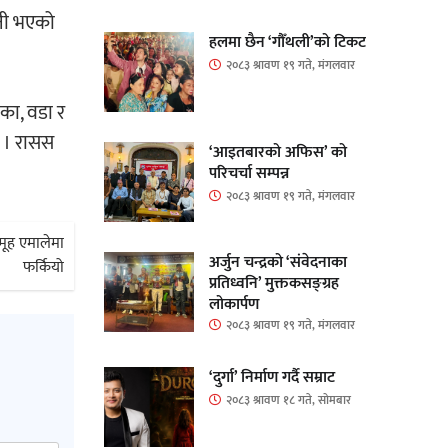
ानी भएको
हलमा छैन ‘गौँथली’को टिकट
२०८३ श्रावण १९ गते, मंगलवार
िका, वडा र
ो । रासस
‘आइतबारको अफिस’ को
परिचर्चा सम्पन्न
२०८३ श्रावण १९ गते, मंगलवार
मूह एमालेमा
अर्जुन चन्द्रको ‘संवेदनाका
फर्कियो
प्रतिध्वनि’ मुक्तकसङ्ग्रह
लोकार्पण
२०८३ श्रावण १९ गते, मंगलवार
‘दुर्गा’ निर्माण गर्दै सम्राट
२०८३ श्रावण १८ गते, सोमबार