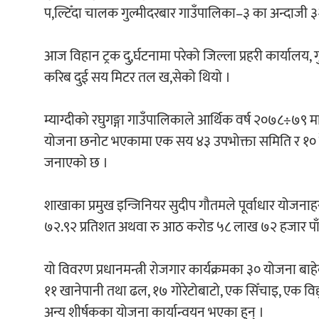
प,ल्टिँदा चालक गुल्मीदरबार गाउँपालिका–३ का अन्दाजी ३२
आज विहान ट्रक दु,र्घटनामा परेको जिल्ला प्रहरी कार्याल
करिब दुई सय मिटर तल ख,सेको थियो ।
म्याग्दीको रघुगङ्गा गाउँपालिकाले आर्थिक वर्ष २०७८÷७९ 
योजना छनोट भएकामा एक सय ४३ उपभोक्ता समिति र १० ठेक
जनाएको छ ।
शाखाका प्रमुख इन्जिनियर सुदीप गौतमले पूर्वाधार यो
७२.९२ प्रतिशत अथवा रु आठ करोड ५८ लाख ७२ हजार पा
यो विवरण प्रधानमन्त्री रोजगार कार्यक्रमका ३० योजना बाहेक
११ खानेपानी तथा ढल, १७ गोरेटोबाटो, एक सिँचाइ, एक विद्य
अन्य शीर्षकका योजना कार्यान्वयन भएका हुन् ।