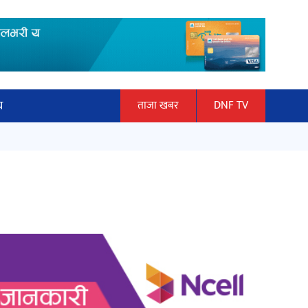
य
ताजा खबर
DNF TV
ार
माताकाे नाममा गलत गतिविधि गर्ने थापा
ञान प्रबिधि
प्रहरी नियन्त्रणमा
ित्य
हलमा छैन ‘गौँथली’को टिकट