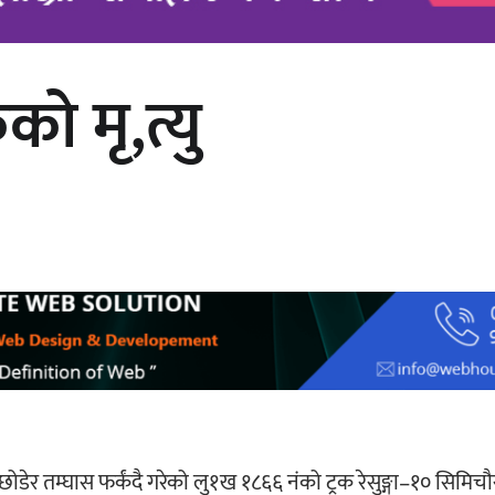
को मृ,त्यु
अर्जुन चन्द्रको ‘संवेदनाका प्रतिध्वनि’
मुक्तकसङ्ग्रह लोकार्पण
डेर तम्घास फर्कंदै गरेको लु१ख १८६६ नंको ट्रक रेसुङ्गा–१० सिमिच