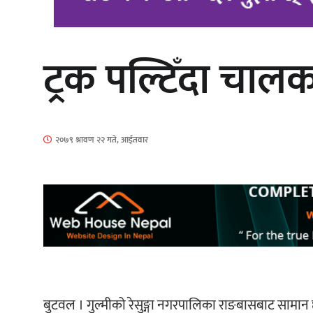
ट्रक पल्टिँदा चालक
‘आइतबारको अफिस’ को परिचर्चा सम्पन्न
२०७९ श्रावण २२ गते, आईतवार
चलचित्र ‘माया भनेकै यस्तो होला’को शीर्ष
गीत सार्वजनिक
बुटवल । गुल्मीको रेसुङ्गा नगरपालिका राङबासबाट सामान छो