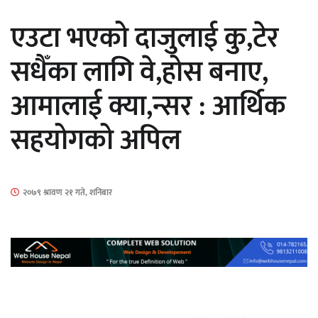
सार्वजनिक
एउटा भएको दाजुलाई कु,टेर
सधैँका लागि वे,होस बनाए,
आमालाई क्या,न्सर : आर्थिक
माताकाे नाममा गलत गतिविधि गर्ने थापा प्रहरी
सहयोगको अपिल
नियन्त्रणमा
२०७९ श्रावण २१ गते, शनिबार
नेपालगञ्जमा पर्खाल भत्किँदा दुई मजदुरको मृत्यु