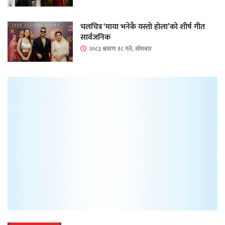
चलचित्र ‘माया भनेकै यस्तो होला’को शीर्ष गीत
सार्वजनिक
२०८३ श्रावण १८ गते, सोमबार