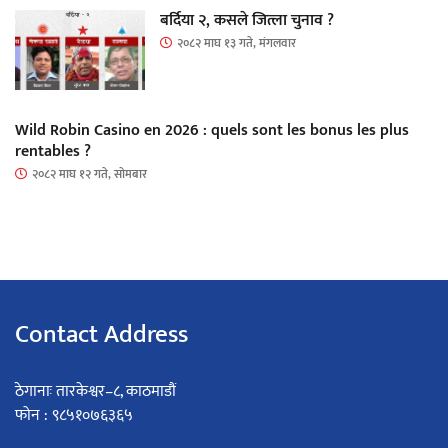
बर्दिया २, कसले जित्ला चुनाव ?
२०८२ माघ १३ गते, मंगलवार
Wild Robin Casino en 2026 : quels sont les bonus les plus
rentables ?
२०८२ माघ १२ गते, सोमबार
Contact Address
ठेगानाः तारकेश्वर–८, काठमाडौं
फोन : ९८५१०७६३६५