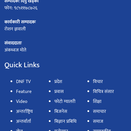
सम्पादक: दिपु खड्का
फोन: ९८५११७८७२६
कार्यकारी सम्पादकः
रोशन ज्ञवाली
संवाददाताः
अंकध्वज मोते
Quick Links
DNF TV
प्रदेश
विचार
Feature
प्रवास
विचित्र संसार
Video
फोटो ग्यालरी
शिक्षा
अन्तर्राष्ट्रिय
बिजनेस
समाचार
अन्तर्वार्ता
बिज्ञान प्रबिधि
समाज