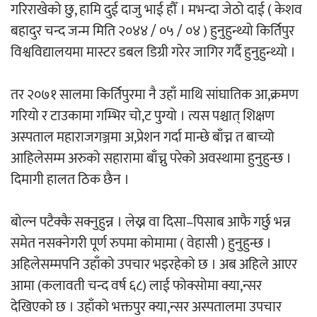
गरिराखेको छु, हामि दुई दाजु भाई हौँ । मभन्दा जेठो दाई ( केशव
बहादुर चन्द जन्म मिति २०४४ / ०५ / ०४ ) हुनुहुन्थ्यो किर्तिपुर
अर्जुन चन्द्रको ‘संवेदनाका प्रतिध्वनि’
विश्वविद्यालयमा मास्टर डबल डिग्री गरेर जागिर गर्दै हुनुहुन्थ्यो ।
मुक्तकसङ्ग्रह लोकार्पण
तर २०७१ सालमा किर्तिपुरमा नै उहाँ माथि सांघातिक आ,क्रमण
गरियो र टाउकामा गम्भिर चो,ट पुग्यो । त्यस पश्चात् शिक्षण
अस्पताल महाराजगञ्जमा अ,प्रेशन गर्दा मान्छे बाँच्न त बाच्यो
‘दुर्गा’ निर्माण गर्दै सम्राट
आहिलेसम्म अरुको सहारामा बाँच्नु परेको अवस्थामा हुनुहुन्छ ।
दिमागी हालत ठिक छैन ।
बोल्न पटैक्कै सक्नुहुन्न । लेख्न वा दिसा–पिसाब आफै गर्छु भन्न
समेत नसक्नेगरी पूर्ण रुपमा कोमामा ( वेहासी ) हुनुहुन्छ ।
अहिलेसम्मपनि उहाँको उपचार भइरहेको छ । अब अहिले आएर
चलचित्र ‘माया भनेकै यस्तो होला’को शीर्ष गीत
आमा (कलावती चन्द वर्ष ६८) लाई फोक्सोमा क्या,न्सर
सार्वजनिक
देखिएको छ । उहाँको भक्तपुर क्या,न्सर अस्पतालमा उपचार