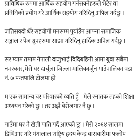
प्राविधिक रुपमा आर्थिक सहयोग गर्नसक्नेहरुले भेटेर वा
‘ईयुमा डट कम’ले बुधबारदेखि आफ्नो
प्रविधिको प्रयोग गरे आर्थिक सहयोग गरिदिनु अपिल गर्दछु ।
औपचारिक सेवा सञ्चालनमा
जतिसक्दो धेरै सहयोगी मनसम्म पुर्याउँन आफ्ना समाजिक
सञ्जाल र पेज ग्रुपहरुमा साझा गरिदिनु हार्दिक अपिल गर्दछु ।
हलमा छैन ‘गौँथली’को टिकट
सर म्याम तमाम नेपाली दाजुभाई दिदिबहिनी आमा बुबा सबैमा
नमस्कार, मेरो घर दार्चुला जिल्ला मालिकार्जुन गाउँपालिका वडा
नं. ७ पन्तपालि टोलमा हो ।
म एक सामान्य घर परिवारको व्यति हुँ । मैले स्नातक तहको शिक्षा
अध्ययन गरेको छु । तर अझै बेरोजगार नै छु ।
‘आइतबारको अफिस’ को परिचर्चा सम्पन्न
गाउँमा घर मै खेती पाति गर्दै आएको छु । मेरो २०६४ सालमा
डिभिआर गरि गंगालाल राष्ट्रिय हृदय केन्द्र बासबारीमा फलोप