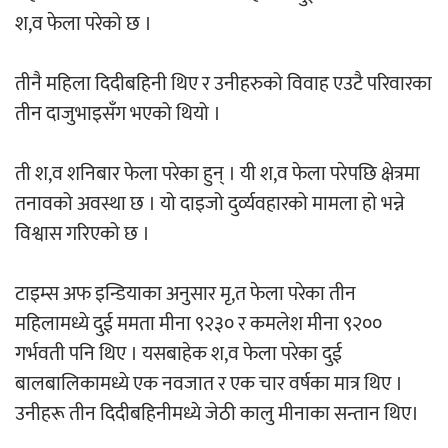
श,व फेला परेको छ ।
‘ईयुमा डट कम’ले बुधबारदेखि आफ्नो
औपचारिक सेवा सञ्चालनमा
तीनै महिला दिदीबहिनी थिए र उनीहरुको विवाह एउटै परिवारका
तीन दाजुभाइसँग भएको थियो ।
ती श,व शनिबार फेला परेका हुन् । यी श,व फेला परेपछि क्षेत्रमा
हलमा छैन ‘गौँथली’को टिकट
तनावको अवस्था छ । यो दाइजो दुर्व्यवहारको मामला हो भन्ने
विश्वास गरिएको छ ।
टाइम्स अफ इन्डियाका अनुसार मृ,त फेला परेका तीन
महिलामध्ये दुई ममता मीना ९२३० र कमलेश मीना ९२००
‘आइतबारको अफिस’ को परिचर्चा सम्पन्न
गर्भवती पनि थिए । यसबाहेक श,व फेला परेका दुई
बालबालिकामध्ये एक नवजात र एक चार वर्षका मात्र थिए ।
उनीहरू तीन दिदीबहिनीमध्ये जेठी कालु मीनाका सन्तान थिए।