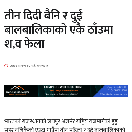
सार्वजनिक
तीन दिदी बैनि र दुई
बालबालिकाको एकै ठाँउमा
श,व फेला
माताकाे नाममा गलत गतिविधि गर्ने थापा प्रहरी
नियन्त्रणमा
२०७९ श्रावण १० गते, मंगलवार
नेपालगञ्जमा पर्खाल भत्किँदा दुई मजदुरको मृत्यु
भारतको राजस्थानको जयपुर अजमेर राष्ट्रिय राजमार्गको डुडु
सहर नजिकैको एउटा गाउँमा तीन महिला र दुई बालबालिकाको