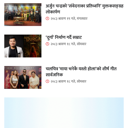
अर्जुन चन्द्रको ‘संवेदनाका प्रतिध्वनि’ मुक्तकसङ्ग्रह
लोकार्पण
२०८३ श्रावण १९ गते, मंगलवार
‘दुर्गा’ निर्माण गर्दै सम्राट
२०८३ श्रावण १८ गते, सोमबार
चलचित्र ‘माया भनेकै यस्तो होला’को शीर्ष गीत
सार्वजनिक
२०८३ श्रावण १८ गते, सोमबार