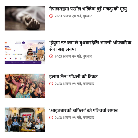
नेपालगञ्जमा पर्खाल भत्किँदा दुई मजदुरको मृत्यु
२०८३ श्रावण २० गते, बुधबार
‘ईयुमा डट कम’ले बुधबारदेखि आफ्नो औपचारिक
सेवा सञ्चालनमा
२०८३ श्रावण २० गते, बुधबार
हलमा छैन ‘गौँथली’को टिकट
२०८३ श्रावण १९ गते, मंगलवार
‘आइतबारको अफिस’ को परिचर्चा सम्पन्न
२०८३ श्रावण १९ गते, मंगलवार