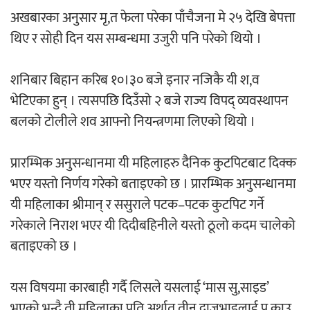
अखबारका अनुसार मृ,त फेला परेका पाँचैजना मे २५ देखि बेपत्ता
थिए र सोही दिन यस सम्बन्धमा उजुरी पनि परेको थियो ।
अर्जुन चन्द्रको ‘संवेदनाका प्रतिध्वनि’
मुक्तकसङ्ग्रह लोकार्पण
शनिबार बिहान करिब १०।३० बजे इनार नजिकै यी श,व
भेटिएका हुन् । त्यसपछि दिउँसो २ बजे राज्य विपद् व्यवस्थापन
बलको टोलीले शव आफ्नो नियन्त्रणमा लिएको थियो ।
‘दुर्गा’ निर्माण गर्दै सम्राट
प्रारम्भिक अनुसन्धानमा यी महिलाहरु दैनिक कुटपिटबाट दिक्क
भएर यस्तो निर्णय गरेको बताइएको छ । प्रारम्भिक अनुसन्धानमा
यी महिलाका श्रीमान् र ससुराले पटक–पटक कुटपिट गर्ने
गरेकाले निराश भएर यी दिदीबहिनीले यस्तो ठूलो कदम चालेको
बताइएको छ ।
चलचित्र ‘माया भनेकै यस्तो होला’को शीर्ष गीत
सार्वजनिक
यस विषयमा कारबाही गर्दै लिसले यसलाई ‘मास सु,साइड’
भएको भन्दै ती महिलाका पति अर्थात् तीन दाजुभाइलाई प,क्राउ