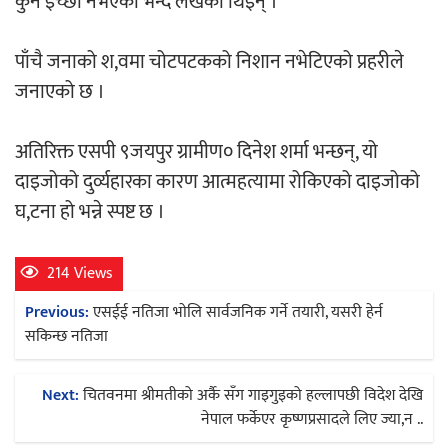
कुनै इच्छा नभएको भन्दै लेखेकी थिइन् ।
पाँचै जनाको श,वमा चोटपटकको निशान नभेटिएको प्रहरीले
जनाएको छ ।
अतिरिक्त एसपी ९जयपुर ग्रामीण० दिनेश शर्मा भन्छन्, यो
दाइजोको दुर्व्यहारका कारण आत्महत्यामा रोकिएको दाइजोको
घ,टना हो भन्ने स्पष्ट छ ।
214 Views
Post
Previous:
एसईई नतिजा भाेलि सार्वजनिक गर्ने तयारी, यसरी हेर्न
navigation
सकिन्छ नतिजा
Next:
चितवनमा श्रीमतीको अर्कै सँग गाइगुइको हल्लापछी विदेश देखि
नेपाल फर्केएर कृष्णप्रसादले लिए ज्या,न ..