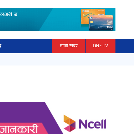
य
ताजा खबर
DNF TV
ार
‘ईयुमा डट कम’ले बुधबारदेखि आफ्नो
ञान प्रबिधि
औपचारिक सेवा सञ्चालनमा
ित्य
अर्जुन चन्द्रको ‘संवेदनाका प्रतिध्वनि’
मुक्तकसङ्ग्रह लोकार्पण