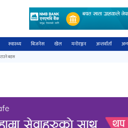
स्वास्थ्य
बिजनेस
खेल
मनोरञ्जन
अन्तर्वार्ता
अन्
विच
टाउने बहस
नेपालगञ्जमा पर्खाल भत्किँदा दुई मजदुरको
बिज्
मृत्यु
साह
‘आइतबारको अफिस’ को परिचर्चा सम्पन्न