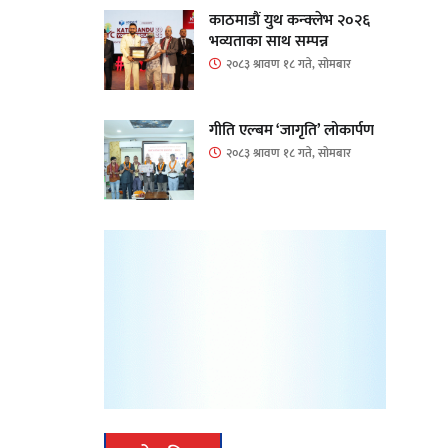
काठमाडौं युथ कन्क्लेभ २०२६
भव्यताका साथ सम्पन्न
२०८३ श्रावण १८ गते, सोमबार
गीति एल्बम ‘जागृति’ लोकार्पण
२०८३ श्रावण १८ गते, सोमबार