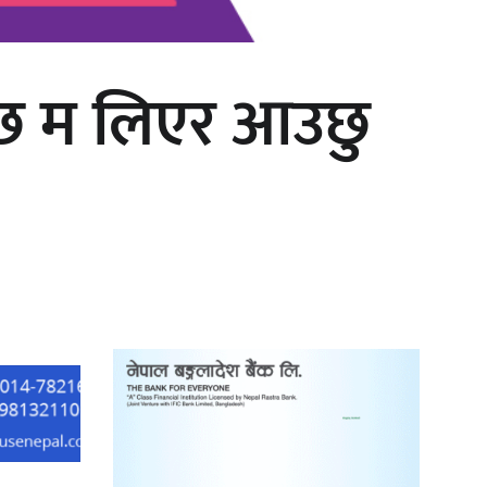
 छ म लिएर आउछु
काठमाडौं युथ कन्क्लेभ २०२६ भव्यताका
साथ सम्पन्न