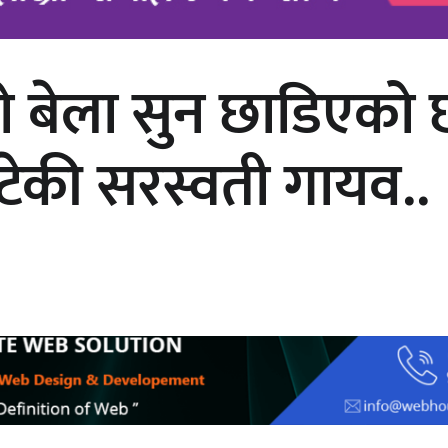
ो बेला सुन छाडिएको
चलचित्र ‘माया भनेकै यस्तो होला’को शीर्ष
गीत सार्वजनिक
ुटेकी सरस्वती गायव..