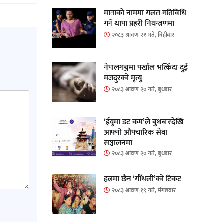
माताकाे नाममा गलत गतिविधि
गर्ने थापा प्रहरी नियन्त्रणमा
२०८३ श्रावण २१ गते, बिहीबार
नेपालगञ्जमा पर्खाल भत्किँदा दुई
मजदुरको मृत्यु
२०८३ श्रावण २० गते, बुधबार
‘ईयुमा डट कम’ले बुधबारदेखि
आफ्नो औपचारिक सेवा
सञ्चालनमा
२०८३ श्रावण २० गते, बुधबार
हलमा छैन ‘गौँथली’को टिकट
२०८३ श्रावण १९ गते, मंगलवार