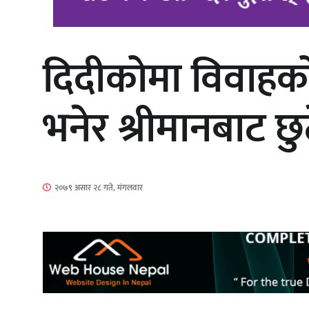
दिदीकोमा विवाहक
‘दुर्गा’ निर्माण गर्दै सम्राट
भनेर श्रीमानबाट छ
गीति एल्बम ‘जागृति’ लोकार्पण
२०७९ असार २८ गते, मंगलवार