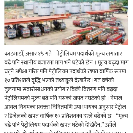
‘ईयुमा डट कम’ले बुधबारदेखि आफ्नो
औपचारिक सेवा सञ्चालनमा
काठमाडौँ, असार १५ गते । पेट्रोलियम पदार्थको मूल्य लगातार
हलमा छैन ‘गौँथली’को टिकट
बढे पनि स्थानीय बजारमा माग भने घटेको छैन । मूल्य बढ्दा माग
घट्ने अपेक्षा गरिए पनि पेट्रोलियम पदार्थको खपत वार्षिक रूपमा
१० प्रतिशतले वृद्धि भएको तथ्याङ्कले देखाउँछ ।गत वर्षको
तुलनामा सवारीसाधनको प्रयोग र बिक्री वितरण पनि बढ्दा
पेट्रोलियमको मूल्य बढे पनि यसको खपत नघटेको हो । नेपाल
‘आइतबारको अफिस’ को परिचर्चा सम्पन्न
आयल निगमका प्रवक्ता विनितमणि उपाध्यायका अनुसार पेट्रोल
र डिजेलको खपत वार्षिक १० प्रतिशतका दरले बढेको छ । “मूल्य
बढे पनि पेट्रोलियम पदार्थको खपत घटेको देखिँदैन,” उहाँले