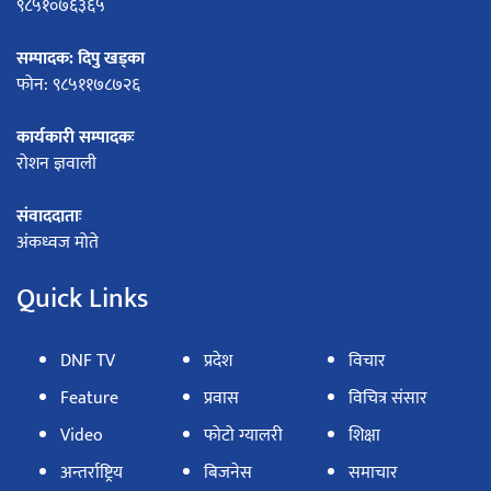
९८५१०७६३६५
सम्पादक: दिपु खड्का
फोन: ९८५११७८७२६
कार्यकारी सम्पादकः
रोशन ज्ञवाली
संवाददाताः
अंकध्वज मोते
Quick Links
DNF TV
प्रदेश
विचार
Feature
प्रवास
विचित्र संसार
Video
फोटो ग्यालरी
शिक्षा
अन्तर्राष्ट्रिय
बिजनेस
समाचार