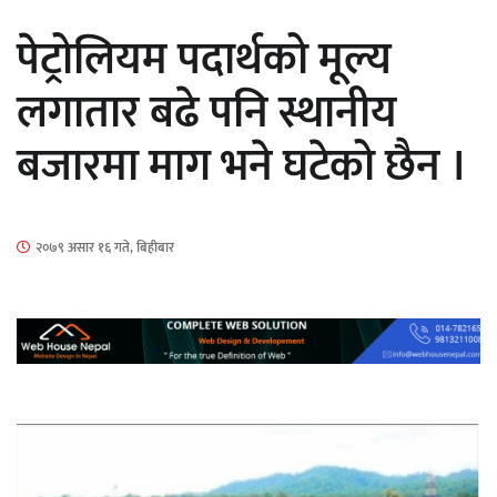
सार्वजनिक
पेट्रोलियम पदार्थको मूल्य
लगातार बढे पनि स्थानीय
बजारमा माग भने घटेको छैन ।
माताकाे नाममा गलत गतिविधि गर्ने थापा प्रहरी
नियन्त्रणमा
२०७९ असार १६ गते, बिहीबार
नेपालगञ्जमा पर्खाल भत्किँदा दुई मजदुरको मृत्यु