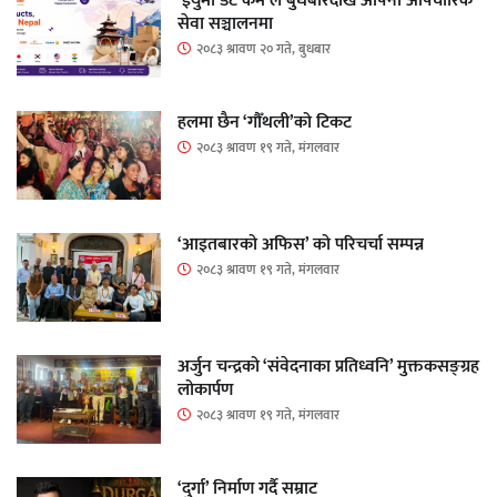
‘ईयुमा डट कम’ले बुधबारदेखि आफ्नो औपचारिक
सेवा सञ्चालनमा
२०८३ श्रावण २० गते, बुधबार
हलमा छैन ‘गौँथली’को टिकट
२०८३ श्रावण १९ गते, मंगलवार
‘आइतबारको अफिस’ को परिचर्चा सम्पन्न
२०८३ श्रावण १९ गते, मंगलवार
अर्जुन चन्द्रको ‘संवेदनाका प्रतिध्वनि’ मुक्तकसङ्ग्रह
लोकार्पण
२०८३ श्रावण १९ गते, मंगलवार
‘दुर्गा’ निर्माण गर्दै सम्राट