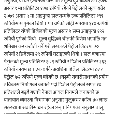
भन्नुभयो, यो वर्ष इन्धनको परिणाम र मूल्य दुवै बढेको छ ।२०७८
असार ९ मा प्रतिलिटर १२७ रुपियाँ रहेको पेट्रोलको मूल्य बढेर
अर्जुन चन्द्रको ‘संवेदनाका प्रतिध्वनि’
२०७९ असार ५ मा आइपुग्दा हालसम्मकै उच्च प्रतिलिटर १९९
मुक्तकसङ्ग्रह लोकार्पण
रुपियाँसम्म पुगेको थियो । गत वर्षको सोही समयमा ११० रुपियाँ
प्रतिलिटर रहेको डिजेलको मूल्य असार ५ सम्म आइपुग्दा १९२
रुपियाँ पुगेको थियो ।मूल्य वृद्धिको चौतर्फी विरोध भएपछि गत
शनिबार कर कटौती गर्ने गरी सरकारले पेट्रोल लिटरमा २०
रुपियाँ र डिजेलमा २९ रुपियाँ घटाइएको थियो । हाल बजारमा
‘दुर्गा’ निर्माण गर्दै सम्राट
पेट्रोलको मूल्य प्रतिलिटर १७९ रुपियाँ र डिजेल प्रतिलिटर १६३
रुपियाँ कायम छ । एक वर्षकै अवधिमा डिजेल लिटरमा ८२ र
पेट्रोल ७२ रुपियाँ मूल्य बढेको छ ।बढ्दो सवारीसाधनको प्रयोग
र विकास निर्माणको कामले गर्दा डिजेल पेट्रोलको खपत १०
प्रतिशतले बढ्दै गएको नेपाल आयल निगमले जनाएको छ ।
चलचित्र ‘माया भनेकै यस्तो होला’को शीर्ष गीत
यातायात व्यवस्था विभागका अनुसार मुलुकभर करिब ४० लाख
सार्वजनिक
सङ्ख्यामा सवारीसाधन रहेका छन् । निगमका अनुसार चालू