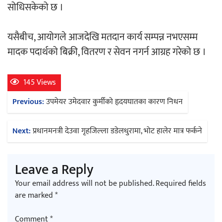
सोधिसकेको छ ।
अर्जुन चन्द्रको ‘संवेदनाका प्रतिध्वनि’
यसैबीच, आयोगले आजदेखि मतदान कार्य सम्पन्न नभएसम्म
मुक्तकसङ्ग्रह लोकार्पण
मादक पदार्थको बिक्री, वितरण र सेवन नगर्न आग्रह गरेको छ ।
145 Views
Post
Previous:
उपमेयर उमेदवार कुर्मीको हृदयघातका कारण निधन
‘दुर्गा’ निर्माण गर्दै सम्राट
navigation
Next:
प्रधानमनत्री देउवा गृहजिल्ला डडेलधुरामा, भोट हालेर मात्र फर्कने
Leave a Reply
Your email address will not be published.
Required fields
चलचित्र ‘माया भनेकै यस्तो होला’को शीर्ष गीत
are marked
*
सार्वजनिक
Comment
*