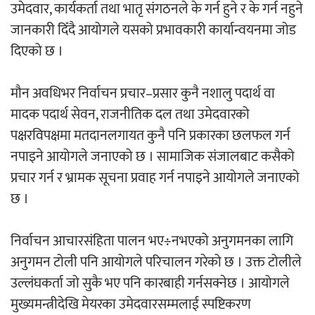
उमेदवार, कार्यकर्ता तथा भातृ संगठनले के गर्न हुने र के गर्न नहुने
‘ईयुमा डट कम’ले बुधबारदेखि आफ्नो
जानकारी दिँदै आयोगले यसको प्रभावकारी कार्यान्वयनमा जोड
औपचारिक सेवा सञ्चालनमा
दिएको छ ।
मौन अवधिभर निर्वाचन प्रचार–प्रसार कुनै नशालु पदार्थ वा
मादक पदार्थ सेवन, राजनीतिक दल तथा उमेदवारको
हलमा छैन ‘गौँथली’को टिकट
पक्षरविपक्षमा मतदानलगायत कुनै पनि प्रकारका छलफल गर्न
नपाइने आयोगले जनाएको छ । सामाजिक संजालबाट कसैको
प्रचार गर्न र भ्रामक सूचना प्रवाह गर्न नपाइने आयोगले जनाएको
छ ।
निर्वाचन आचारसंहिता पालन भए÷नभएको अनुगमनका लागि
‘आइतबारको अफिस’ को परिचर्चा सम्पन्न
अनुगमन टोली पनि आयोगले परिचालन गरेको छ । उक्त टोलीले
उल्लंघकर्ता जो सुकै भए पनि कारबाही गर्नसक्नेछ । आयोगले
मुख्यमन्त्रीदेखि मेयरका उमेदवारसम्मलाई स्पष्टिकरण