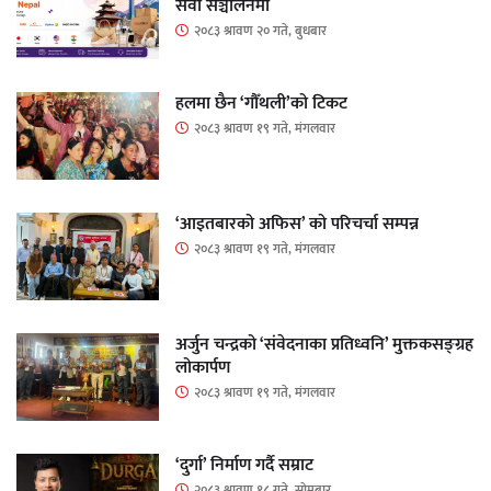
सेवा सञ्चालनमा
२०८३ श्रावण २० गते, बुधबार
हलमा छैन ‘गौँथली’को टिकट
२०८३ श्रावण १९ गते, मंगलवार
‘आइतबारको अफिस’ को परिचर्चा सम्पन्न
२०८३ श्रावण १९ गते, मंगलवार
अर्जुन चन्द्रको ‘संवेदनाका प्रतिध्वनि’ मुक्तकसङ्ग्रह
लोकार्पण
२०८३ श्रावण १९ गते, मंगलवार
‘दुर्गा’ निर्माण गर्दै सम्राट
२०८३ श्रावण १८ गते, सोमबार