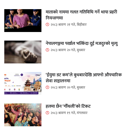
माताकाे नाममा गलत गतिविधि गर्ने थापा प्रहरी
नियन्त्रणमा
२०८३ श्रावण २१ गते, बिहीबार
नेपालगञ्जमा पर्खाल भत्किँदा दुई मजदुरको मृत्यु
२०८३ श्रावण २० गते, बुधबार
‘ईयुमा डट कम’ले बुधबारदेखि आफ्नो औपचारिक
सेवा सञ्चालनमा
२०८३ श्रावण २० गते, बुधबार
हलमा छैन ‘गौँथली’को टिकट
२०८३ श्रावण १९ गते, मंगलवार