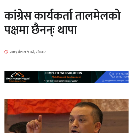
कांग्रेस कार्यकर्ता तालमेलको
पक्षमा छैनन्ः थापा
‘ईयुमा डट कम’ले बुधबारदेखि आफ्नो
२०७९ बैशाख ५ गते, सोमबार
औपचारिक सेवा सञ्चालनमा
हलमा छैन ‘गौँथली’को टिकट