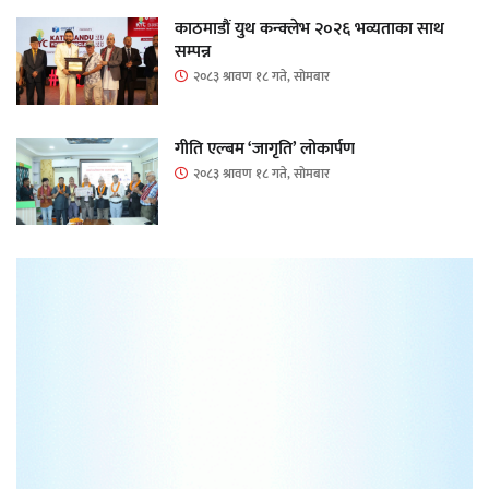
काठमाडौं युथ कन्क्लेभ २०२६ भव्यताका साथ
सम्पन्न
२०८३ श्रावण १८ गते, सोमबार
गीति एल्बम ‘जागृति’ लोकार्पण
२०८३ श्रावण १८ गते, सोमबार