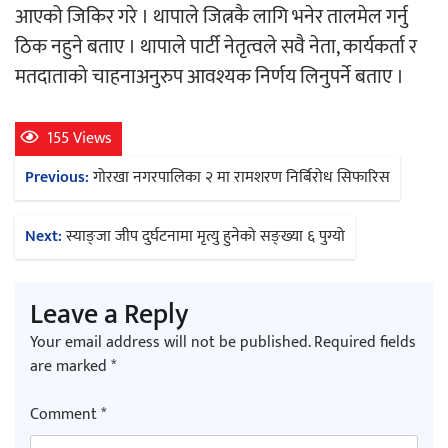
आएको जिकिर गरे । थापाले जित्नकै लागि भनेर तालमेल गर्नु
ठिक नहुने बताए । थापाले पार्टी नेतृत्वले सवै नेता, कार्यकर्ता र
चलचित्र ‘माया भनेकै यस्तो होला’को शीर्ष गीत
मतदाताको चाहनाअनुरुप आवश्यक निर्णय लिनुपर्ने बताए ।
सार्वजनिक
155 Views
Post
Previous:
गोरखा नगरपालिका २ मा रामशरण निर्बिरोध सिफारिस
navigation
काठमाडौं युथ कन्क्लेभ २०२६ भव्यताका साथ
Next:
स्याङ्जा जीप दुर्घटनामा मृत्यु हुनेको सङ्ख्या ६ पुग्यो
सम्पन्न
Leave a Reply
Your email address will not be published.
Required fields
are marked
*
गीति एल्बम ‘जागृति’ लोकार्पण
Comment
*