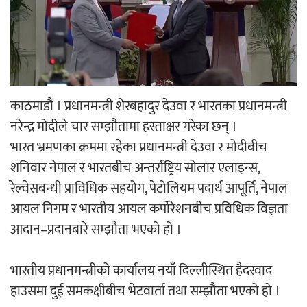
‘ईयुमा डट कम’ले बुधबारदेखि आफ्नो
औपचारिक सेवा सञ्चालनमा
काठमाडौं । प्रधानमन्त्री शेरबहादुर देउवा र भारतका प्रधानमन्त्री
हलमा छैन ‘गौँथली’को टिकट
नरेन्द्र मोदीले चार सम्झौतामा हस्ताक्षर गरेका छन् ।
भारत भ्रमणका क्रममा रहेका प्रधानमन्त्री देउवा र मोदीबीच
शनिवार नेपाल र भारतबीच अन्तर्राष्ट्रिय सोलार एलाइन्स,
रेल्वेसबन्धी प्राविधिक सहयोग, पेटोलियम पदार्थ आपूर्ति, नेपाल
आयल निगम र भारतीय आयल कर्पोरेशनबीच प्रविधिक विज्ञता
आदान–प्रदानबारे सम्झौता भएको हो ।
‘आइतबारको अफिस’ को परिचर्चा सम्पन्न
भारतीय प्रधानमन्त्रीको कार्यालय नयाँ दिल्लीस्थित हैदरवाद
हाउसमा दुई समकक्षीबीच भेटवार्ता तथा सम्झौता भएको हो ।