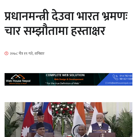
सार्वजनिक
प्रधानमन्त्री देउवा भारत भ्रमणः
चार सम्झौतामा हस्ताक्षर
माताकाे नाममा गलत गतिविधि गर्ने थापा प्रहरी
२०७८ चैत्र १९ गते, शनिबार
नियन्त्रणमा
नेपालगञ्जमा पर्खाल भत्किँदा दुई मजदुरको मृत्यु