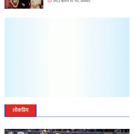
२०८३ श्रावण १८ गते, सोमबार
लोकप्रिय