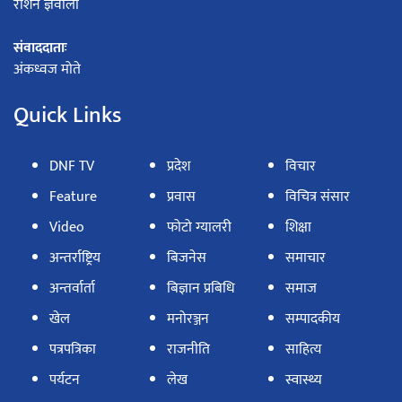
रोशन ज्ञवाली
संवाददाताः
अंकध्वज मोते
Quick Links
DNF TV
प्रदेश
विचार
Feature
प्रवास
विचित्र संसार
Video
फोटो ग्यालरी
शिक्षा
अन्तर्राष्ट्रिय
बिजनेस
समाचार
अन्तर्वार्ता
बिज्ञान प्रबिधि
समाज
खेल
मनोरञ्जन
सम्पादकीय
पत्रपत्रिका
राजनीति
साहित्य
पर्यटन
लेख
स्वास्थ्य