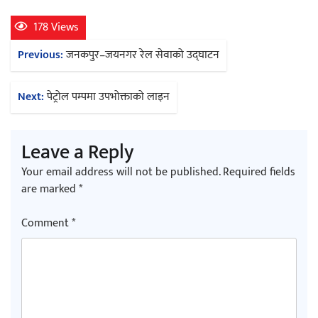
178 Views
अर्जुन चन्द्रको ‘संवेदनाका प्रतिध्वनि’
Post
Previous:
जनकपुर–जयनगर रेल सेवाको उद्घाटन
मुक्तकसङ्ग्रह लोकार्पण
navigation
Next:
पेट्रोल पम्पमा उपभोक्ताको लाइन
Leave a Reply
‘दुर्गा’ निर्माण गर्दै सम्राट
Your email address will not be published.
Required fields
are marked
*
Comment
*
चलचित्र ‘माया भनेकै यस्तो होला’को शीर्ष गीत
सार्वजनिक