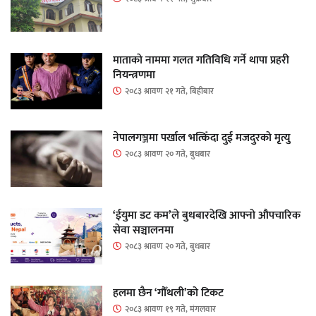
माताकाे नाममा गलत गतिविधि गर्ने थापा प्रहरी
नियन्त्रणमा
२०८३ श्रावण २१ गते, बिहीबार
नेपालगञ्जमा पर्खाल भत्किँदा दुई मजदुरको मृत्यु
२०८३ श्रावण २० गते, बुधबार
‘ईयुमा डट कम’ले बुधबारदेखि आफ्नो औपचारिक
सेवा सञ्चालनमा
२०८३ श्रावण २० गते, बुधबार
हलमा छैन ‘गौँथली’को टिकट
२०८३ श्रावण १९ गते, मंगलवार