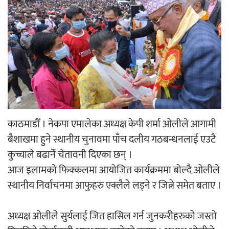
‘ईयुमा डट कम’ले बुधबारदेखि आफ्नो
औपचारिक सेवा सञ्चालनमा
हलमा छैन ‘गौँथली’को टिकट
काठमाडौँ । नेकपा एमालेका अध्यक्ष केपी शर्मा ओलीले आगामी
बैशाखमा हुने स्थानीय चुनावमा पाँच दलीय गठबन्धनलाई एउटै
कुच्चाले बढार्ने चेतावनी दिएका छन् ।
आज इलामको फिक्कलमा आयोजित कार्यक्रममा बोल्दै ओलीले
‘आइतबारको अफिस’ को परिचर्चा सम्पन्न
स्थानीय निर्वाचनमा आफुहरु एक्लैले लड्ने र जित्ने समेत बताए ।
अध्यक्ष ओलीले सुर्यलाई जित हासिल गर्न जुनकरीहरुको जस्तो