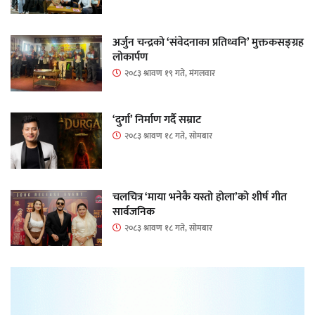
अर्जुन चन्द्रको ‘संवेदनाका प्रतिध्वनि’ मुक्तकसङ्ग्रह
लोकार्पण
२०८३ श्रावण १९ गते, मंगलवार
‘दुर्गा’ निर्माण गर्दै सम्राट
२०८३ श्रावण १८ गते, सोमबार
चलचित्र ‘माया भनेकै यस्तो होला’को शीर्ष गीत
सार्वजनिक
२०८३ श्रावण १८ गते, सोमबार