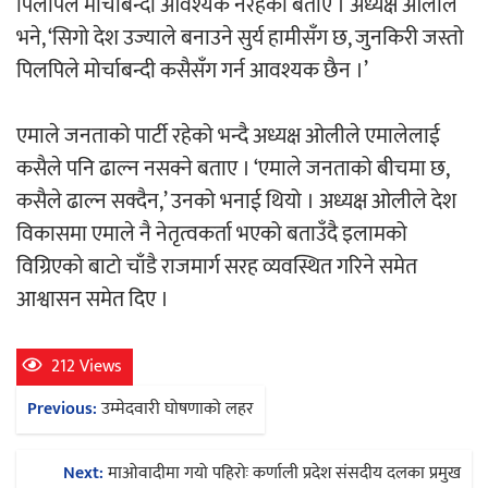
पिलपिले मोर्चाबन्दी आवश्यक नरहेको बताए । अध्यक्ष ओलीले
भने, ‘सिगो देश उज्याले बनाउने सुर्य हामीसँग छ, जुनकिरी जस्तो
अर्जुन चन्द्रको ‘संवेदनाका प्रतिध्वनि’
पिलपिले मोर्चाबन्दी कसैसँग गर्न आवश्यक छैन ।’
मुक्तकसङ्ग्रह लोकार्पण
एमाले जनताको पार्टी रहेको भन्दै अध्यक्ष ओलीले एमालेलाई
कसैले पनि ढाल्न नसक्ने बताए । ‘एमाले जनताको बीचमा छ,
कसैले ढाल्न सक्दैन,’ उनको भनाई थियो । अध्यक्ष ओलीले देश
विकासमा एमाले नै नेतृत्वकर्ता भएको बताउँदै इलामको
‘दुर्गा’ निर्माण गर्दै सम्राट
विग्रिएको बाटो चाँडै राजमार्ग सरह व्यवस्थित गरिने समेत
आश्वासन समेत दिए ।
212 Views
Post
चलचित्र ‘माया भनेकै यस्तो होला’को शीर्ष गीत
Previous:
उम्मेदवारी घोषणाको लहर
navigation
सार्वजनिक
Next:
माओवादीमा गयो पहिरोः कर्णाली प्रदेश संसदीय दलका प्रमुख