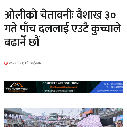
सार्वजनिक
ओलीको चेतावनीः वैशाख ३०
गते पाँच दललाई एउटै कुच्चाले
बढार्ने छौं
माताकाे नाममा गलत गतिविधि गर्ने थापा प्रहरी
नियन्त्रणमा
२०७८ चैत्र ६ गते, आईतवार
नेपालगञ्जमा पर्खाल भत्किँदा दुई मजदुरको मृत्यु