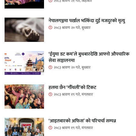
२०८३ श्रावण २१ गते, बिहीबार
नेपालगञ्जमा पर्खाल भत्किँदा दुई मजदुरको मृत्यु
२०८३ श्रावण २० गते, बुधबार
‘ईयुमा डट कम’ले बुधबारदेखि आफ्नो औपचारिक
सेवा सञ्चालनमा
२०८३ श्रावण २० गते, बुधबार
हलमा छैन ‘गौँथली’को टिकट
२०८३ श्रावण १९ गते, मंगलवार
‘आइतबारको अफिस’ को परिचर्चा सम्पन्न
२०८३ श्रावण १९ गते, मंगलवार