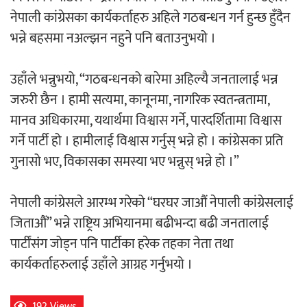
नेपाली कांग्रेसका कार्यकर्ताहरु अहिले गठबन्धन गर्न हुन्छ हुँदैन
भन्ने बहसमा नअल्झन नहुने पनि बताउनुभयो ।
अर्जुन चन्द्रको ‘संवेदनाका प्रतिध्वनि’
मुक्तकसङ्ग्रह लोकार्पण
उहाँले भन्नुभयो, “गठबन्धनको बारेमा अहिल्यै जनतालाई भन्न
जरुरी छैन । हामी सत्यमा, कानूनमा, नागरिक स्वतन्त्रतामा,
मानव अधिकारमा, यथार्थमा विश्वास गर्ने, पारदर्शितामा विश्वास
गर्ने पार्टी हो । हामीलाई विश्वास गर्नुस् भन्ने हो । कांग्रेसका प्रति
‘दुर्गा’ निर्माण गर्दै सम्राट
गुनासो भए, विकासका समस्या भए भन्नुस् भन्ने हो ।”
नेपाली कांग्रेसले आरम्भ गरेको “घरघर जाऔं नेपाली कांग्रेसलाई
जिताऔं” भन्ने राष्ट्रिय अभियानमा बढीभन्दा बढी जनतालाई
पार्टींसंग जोड्न पनि पार्टीका हरेक तहका नेता तथा
चलचित्र ‘माया भनेकै यस्तो होला’को शीर्ष गीत
कार्यकर्ताहरुलाई उहाँले आग्रह गर्नुभयो ।
सार्वजनिक
192 Views