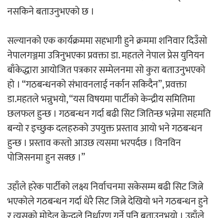
नसकिने बताउनुभएको छ ।
‘ईयुमा डट कम’ले बुधबारदेखि आफ्नो
औपचारिक सेवा सञ्चालनमा
सल्यानको एक कार्यक्रममा सहभागी हुने क्रममा शनिवार दिउँसो
नेपालगञ्जमा उत्रिनुभएका प्रवक्ता डा. महतले नेपाल प्रेस युनियन
बाँकेद्धारा आयोजित पत्रकार सम्मेलनमा सो कुरा बताउनुभएको
हो । “गठबन्धनको संभावनलाई नर्कान सकिदैन”, प्रवक्ता
हलमा छैन ‘गौँथली’को टिकट
डा.महतले भन्नुभयो, “यस विषयमा पार्टीको केन्द्रीय समितिमा
छलफल हुन्छ । गठबन्धन गर्दा बढी सिट जितिन्छ भन्नेमा सहमति
बन्यो र इच्छुक दलहरुको उपयुक्त प्रस्ताव आयो भने गठबन्धन
हुन्छ । प्रस्ताव कस्तो आउछ त्यसमा भरपर्दछ । विनविन
पोजिसनमा हुन सक्छ ।”
‘आइतबारको अफिस’ को परिचर्चा सम्पन्न
उहाँले हरेक पार्टीको लक्ष्य निर्वाचनमा सकेसम्म बढी सिट जित्ने
भएकोले गठबन्धन गर्दा धेरै सिट जित्ने देखियो भने गठबन्धन हुने
र त्यसको मोडेल केन्द्रले निर्धारण गर्ने पनि बताउनुभयो । उहाँले