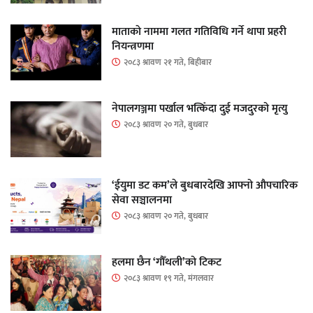
माताकाे नाममा गलत गतिविधि गर्ने थापा प्रहरी
नियन्त्रणमा
२०८३ श्रावण २१ गते, बिहीबार
नेपालगञ्जमा पर्खाल भत्किँदा दुई मजदुरको मृत्यु
२०८३ श्रावण २० गते, बुधबार
‘ईयुमा डट कम’ले बुधबारदेखि आफ्नो औपचारिक
सेवा सञ्चालनमा
२०८३ श्रावण २० गते, बुधबार
हलमा छैन ‘गौँथली’को टिकट
२०८३ श्रावण १९ गते, मंगलवार