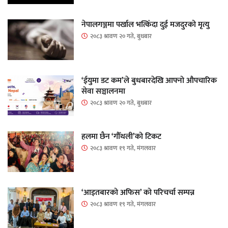
नेपालगञ्जमा पर्खाल भत्किँदा दुई मजदुरको मृत्यु
२०८३ श्रावण २० गते, बुधबार
‘ईयुमा डट कम’ले बुधबारदेखि आफ्नो औपचारिक
सेवा सञ्चालनमा
२०८३ श्रावण २० गते, बुधबार
हलमा छैन ‘गौँथली’को टिकट
२०८३ श्रावण १९ गते, मंगलवार
‘आइतबारको अफिस’ को परिचर्चा सम्पन्न
२०८३ श्रावण १९ गते, मंगलवार