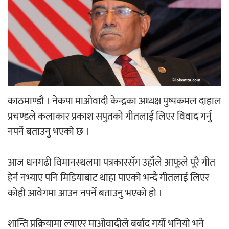
‘ईयुमा डट कम’ले बुधबारदेखि आफ्नो
औपचारिक सेवा सञ्चालनमा
हलमा छैन ‘गौँथली’को टिकट
काठमाण्डौ । नेकपा माओवादी केन्द्रका अध्यक्ष पुष्पकमल दाहाल
प्रचण्डले कलाकार प्रकाश सपुतको गीतलाई लिएर विवाद गर्नु
नपर्ने बताउनु भएको छ ।
आज धनगढी विमानस्थलमा पत्रकारसँग उहाँले आफूले पूरै गीत
‘आइतबारको अफिस’ को परिचर्चा सम्पन्न
हेर्न नभ्याए पनि मिडियाबाट थाहा पाएको भन्दै गीतलाई लिएर
कोही आवेगमा आउन नपर्ने बताउनु भएको हो ।
शान्ति प्रक्रियामा ल्याएर माओवादीले बर्बाद गर्यो भनियो भने