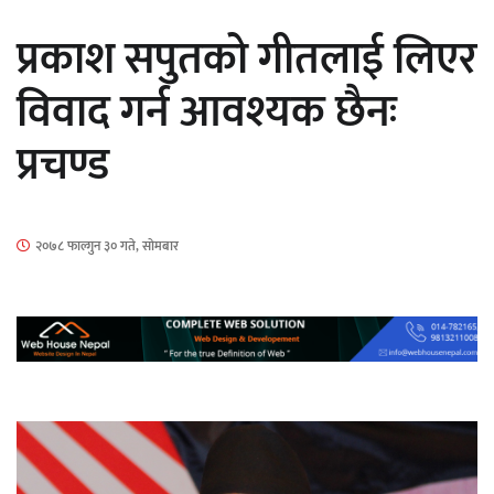
सार्वजनिक
प्रकाश सपुतको गीतलाई लिएर
विवाद गर्न आवश्यक छैनः
प्रचण्ड
माताकाे नाममा गलत गतिविधि गर्ने थापा प्रहरी
नियन्त्रणमा
२०७८ फाल्गुन ३० गते, सोमबार
नेपालगञ्जमा पर्खाल भत्किँदा दुई मजदुरको मृत्यु