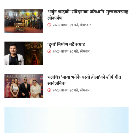
अर्जुन चन्द्रको ‘संवेदनाका प्रतिध्वनि’ मुक्तकसङ्ग्रह
लोकार्पण
२०८३ श्रावण १९ गते, मंगलवार
‘दुर्गा’ निर्माण गर्दै सम्राट
२०८३ श्रावण १८ गते, सोमबार
चलचित्र ‘माया भनेकै यस्तो होला’को शीर्ष गीत
सार्वजनिक
२०८३ श्रावण १८ गते, सोमबार