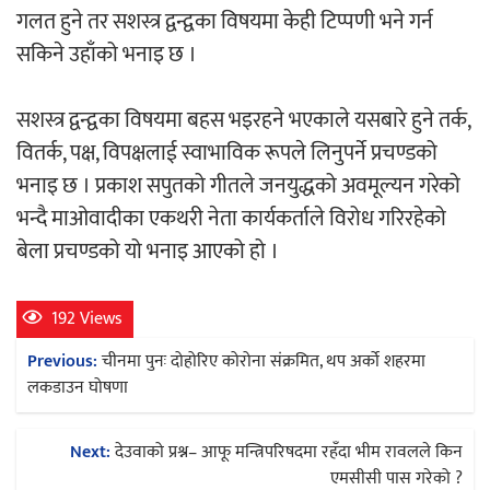
गलत हुने तर सशस्त्र द्वन्द्वका विषयमा केही टिप्पणी भने गर्न
सकिने उहाँको भनाइ छ ।
अर्जुन चन्द्रको ‘संवेदनाका प्रतिध्वनि’
मुक्तकसङ्ग्रह लोकार्पण
सशस्त्र द्वन्द्वका विषयमा बहस भइरहने भएकाले यसबारे हुने तर्क,
वितर्क, पक्ष, विपक्षलाई स्वाभाविक रूपले लिनुपर्ने प्रचण्डको
भनाइ छ । प्रकाश सपुतको गीतले जनयुद्धको अवमूल्यन गरेको
भन्दै माओवादीका एकथरी नेता कार्यकर्ताले विरोध गरिरहेको
‘दुर्गा’ निर्माण गर्दै सम्राट
बेला प्रचण्डको यो भनाइ आएको हो ।
192 Views
Post
Previous:
चीनमा पुनः दोहोरिए कोरोना संक्रमित, थप अर्को शहरमा
navigation
लकडाउन घोषणा
चलचित्र ‘माया भनेकै यस्तो होला’को शीर्ष गीत
सार्वजनिक
Next:
देउवाको प्रश्न– आफू मन्त्रिपरिषदमा रहँदा भीम रावलले किन
एमसीसी पास गरेको ?