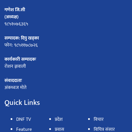
गणेश जि.सी
(अध्यक्ष)
९८५१०७६३६५
सम्पादक: दिपु खड्का
फोन: ९८५११७८७२६
कार्यकारी सम्पादकः
रोशन ज्ञवाली
संवाददाताः
अंकध्वज मोते
Quick Links
DNF TV
प्रदेश
विचार
Feature
प्रवास
विचित्र संसार