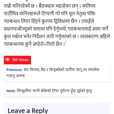
राम्रो चलिरहेको छ । बैठकहरू भइरहेका छन् । कतिपय
पार्टीभित्र मानिसहरूले टिप्पणी गरे पनि मूल नेतृत्व पंक्ति
अर्जुन चन्द्रको ‘संवेदनाका प्रतिध्वनि’
गठबन्धन लिएर हिँड्ने कुरामा द्विविधामा छैन । तपाईंले
मुक्तकसङ्ग्रह लोकार्पण
प्रधानमन्त्रीज्यूको वक्तव्य पनि हेर्नुभयो, गठबन्धनलाई असर पार्ने
कुरा नबोल भनेर निर्देशन जारी गर्नुभएको छ । त्यसकारण अहिले
गठबन्धनमा कुनै अप्ठेरो÷तितो छैन ।’
‘दुर्गा’ निर्माण गर्दै सम्राट
189 Views
Post
Previous:
बरु विप्लव, वैद्य र बिजुक्छेको पार्टीमा जानू तर एमालेमा
navigation
नजानुः प्रचण्ड
Next:
सिन्धुलीमा जन्ती बोकेको टिपर दुर्घटना हुँदा दुईको मृत्यु
चलचित्र ‘माया भनेकै यस्तो होला’को शीर्ष गीत
सार्वजनिक
Leave a Reply