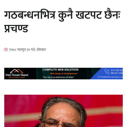
सार्वजनिक
गठबन्धनभित्र कुनै खटपट छैनः
प्रचण्ड
माताकाे नाममा गलत गतिविधि गर्ने थापा प्रहरी
२०७८ फाल्गुन ३० गते, सोमबार
नियन्त्रणमा
नेपालगञ्जमा पर्खाल भत्किँदा दुई मजदुरको मृत्यु