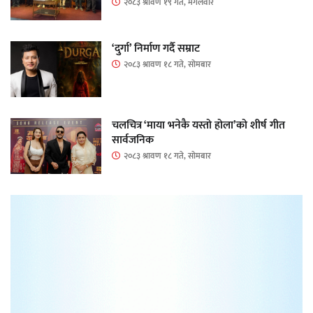
२०८३ श्रावण १९ गते, मंगलवार
‘दुर्गा’ निर्माण गर्दै सम्राट
२०८३ श्रावण १८ गते, सोमबार
चलचित्र ‘माया भनेकै यस्तो होला’को शीर्ष गीत
सार्वजनिक
२०८३ श्रावण १८ गते, सोमबार