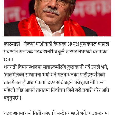
‘ईयुमा डट कम’ले बुधबारदेखि आफ्नो
औपचारिक सेवा सञ्चालनमा
काठमाडौं । नेकपा माओवादी केन्द्रका अध्यक्ष पुष्पकमल दाहाल
हलमा छैन ‘गौँथली’को टिकट
प्रचण्डले सत्तारुढ गठबन्धनभित्र कुनै खटपट नभएको बताएका
छन ।
धनगढी विमानस्थलमा सञ्चारकर्मीसँग कुराकानी गर्दै उनले भने,
‘तालमेलको सम्भावना भयो भने गठबन्धनका पार्टीहरूसँगको
तालमेललाई प्राथमिकता दिएर अघि बढ्ने भन्ने हाम्रो नीति छ ।
‘आइतबारको अफिस’ को परिचर्चा सम्पन्न
पहिलो जोड आफ्नै तागतमा निर्वाचन जित्ने गरी तयारी गरेर अघि
बढ्नुपर्छ ।’
गठबन्धनमा कुनै तितो नभएको भन्दै प्रचण्डले भने, ‘गठबन्धनमा