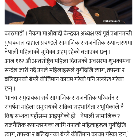
‘ईयुमा डट कम’ले बुधबारदेखि आफ्नो
औपचारिक सेवा सञ्चालनमा
काठमाडौं । नेकपा माओवादी केन्द्रका अध्यक्ष एवं पूर्व प्रधानमन्त्री
पुष्पकमल दाहाल प्रचण्डले सामाजिक र राजनैतिक रूपान्तरणमा
नेपाली महिलाको भूमिका अहम् रहेको बताएका छन् ।
हलमा छैन ‘गौँथली’को टिकट
आज ११२ औं अन्तर्राष्ट्रिय महिला दिवसको अवसरमा शुभकामना
सन्देश जारी गर्दै उनले महिलाहरूले युगौँदेखि त्याग, तपस्या र
बलिदानको बेग्लै कीर्तिमान कायम गरेको पनि उल्लेख गरेका
छन् ।
‘मानव समुदायका सबै सामाजिक र राजनैतिक परिवर्तन र
‘आइतबारको अफिस’ को परिचर्चा सम्पन्न
संघर्षमा महिला समुदायको सक्रिय सहभागिता र भूमिकाले नै
विश्व सभ्यता यहाँसम्म आइपुगेको हो । नेपाली सामाजिक र
राजनैतिक रूपान्तरणका लागि नेपाली महिलाहरूले युगौँदेखि
त्याग, तपस्या र बलिदानका बेग्लै कीर्तिमान कायम गरेका छन्,’