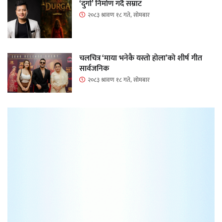
‘दुर्गा’ निर्माण गर्दै सम्राट
२०८३ श्रावण १८ गते, सोमबार
चलचित्र ‘माया भनेकै यस्तो होला’को शीर्ष गीत
सार्वजनिक
२०८३ श्रावण १८ गते, सोमबार