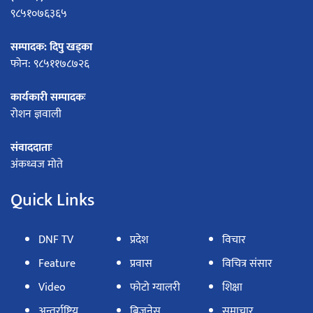
९८५१०७६३६५
सम्पादक: दिपु खड्का
फोन: ९८५११७८७२६
कार्यकारी सम्पादकः
रोशन ज्ञवाली
संवाददाताः
अंकध्वज मोते
Quick Links
DNF TV
प्रदेश
विचार
Feature
प्रवास
विचित्र संसार
Video
फोटो ग्यालरी
शिक्षा
अन्तर्राष्ट्रिय
बिजनेस
समाचार