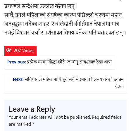
प्रचण्डले सन्देशमा उल्लेख गरेका छन् ।
साथै, उनले महिलाको संघर्षका कारण पछिल्लो चरणमा महान्
अर्जुन चन्द्रको ‘संवेदनाका प्रतिध्वनि’
जनयुद्धमा बनेका साहस र बलिदानी कीर्तिमान नेपालमा मात्र
मुक्तकसङ्ग्रह लोकार्पण
नभई विश्वभर चर्चा र प्रशंसाका विषय बनेका पनि बताएका छन् ।
207 Views
Post
Previous:
प्रत्येक घरमा ‘योद्धा छोरी’ जन्मिनु आवश्यकः रेखा थापा
‘दुर्गा’ निर्माण गर्दै सम्राट
navigation
Next:
संविधानले महिलामाथि हुने सबै भेदभावको अन्त्य गरेको छः प्रम
देउवा
Leave a Reply
चलचित्र ‘माया भनेकै यस्तो होला’को शीर्ष गीत
Your email address will not be published.
Required fields
सार्वजनिक
are marked
*