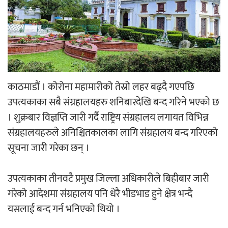
‘आइतबारको अफिस’ को परिचर्चा सम्पन्न
काठमाडौं । कोरोना महामारीको तेस्रो लहर बढ्दै गएपछि
अर्जुन चन्द्रको ‘संवेदनाका प्रतिध्वनि’
उपत्यकाका सबै संग्रहालयहरु शनिबारदेखि बन्द गरिने भएको छ
मुक्तकसङ्ग्रह लोकार्पण
। शुक्रबार विज्ञप्ति जारी गर्दै राष्ट्रिय संग्रहालय लगायत विभिन्न
संग्रहालयहरुले अनिश्चितकालका लागि संग्रहालय बन्द गरिएको
सूचना जारी गरेका छन् ।
‘दुर्गा’ निर्माण गर्दै सम्राट
उपत्यकाका तीनवटै प्रमुख जिल्ला अधिकारीले बिहीबार जारी
गरेको आदेशमा संग्रहालय पनि धेरै भीडभाड हुने क्षेत्र भन्दै
यसलाई बन्द गर्न भनिएको थियो ।