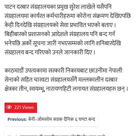
पाटन दरबार संग्रहालयका प्रमुख सुरेश लाखेले यसैपनि
संग्रहालयमा कार्यरत कर्मचारीहरुमा कोरोना संक्रमण देखिएपछि
चलचित्र ‘माया भनेकै यस्तो होला’को शीर्ष गीत
केही दिनदेखि संग्रहालयको सेवा प्रभावित भएको बताए ।
सार्वजनिक
बिहीबारको प्रशासनको आदेशले संग्रहालय पनि बन्द गर्न
भनेपछि अर्को सूचना जारी नभएसम्मको लागि शनिबारदेखि
संग्रहालय बन्द गरिएको उनले जानकारी दिए ।
काठमाडौं युथ कन्क्लेभ २०२६ भव्यताका साथ
काठमाडौं उपत्यकामा सरकारी निकायबाट छाउनीमा नेपाली
सम्पन्न
सेनाको सहित चारवटा संग्रहालयसँगै मल्लकालीन दरबार
क्षेत्रका तीन, स्वयम्भू, नारायणहिटी लगायत संग्रहालयहरु छन् ।
221 Views
गीति एल्बम ‘जागृति’ लोकार्पण
Post
Previous:
बेनी–जोमसोम सडक दैनिक ६ घण्टा बन्द
navigation