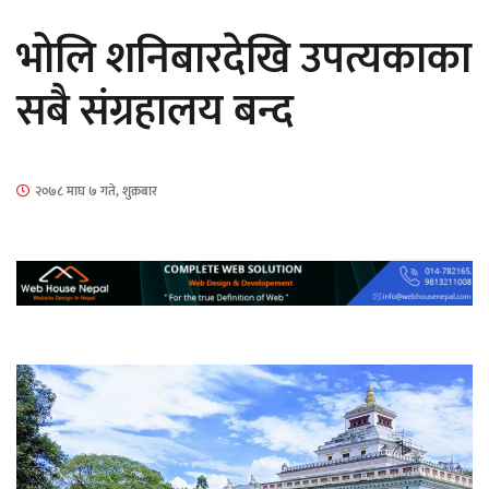
भोलि शनिबारदेखि उपत्यकाका
सबै संग्रहालय बन्द
‘ईयुमा डट कम’ले बुधबारदेखि आफ्नो
२०७८ माघ ७ गते, शुक्रबार
औपचारिक सेवा सञ्चालनमा
हलमा छैन ‘गौँथली’को टिकट