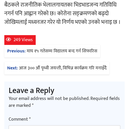
बैठकले राजनीतिक भेलालगायतका भिडभाडजन्य गतिविधि
नगर्न पनि आह्वान गरेको छ। कोरोना सङ्क्रमणको बढ्दो
चलचित्र ‘माया भनेकै यस्तो होला’को शीर्ष गीत
जोखिमलाई मध्यनजर गरेर यो निर्णय भएको उनको भनाइ छ ।
सार्वजनिक
249 Views
Post
Previous:
माघ १५ गतेसम्म विद्यालय बन्द गर्न सिफारिस
navigation
काठमाडौं युथ कन्क्लेभ २०२६ भव्यताका साथ
Next:
आज ३०० औं पृथ्वी जयन्ती, विभिन्न कार्यक्रम गरि मनाइँदै
सम्पन्न
Leave a Reply
Your email address will not be published.
Required fields
are marked
*
गीति एल्बम ‘जागृति’ लोकार्पण
Comment
*