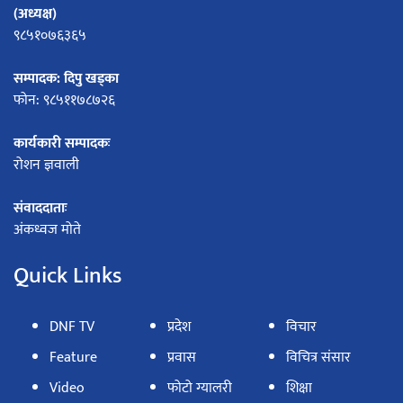
(अध्यक्ष)
९८५१०७६३६५
सम्पादक: दिपु खड्का
फोन: ९८५११७८७२६
कार्यकारी सम्पादकः
रोशन ज्ञवाली
संवाददाताः
अंकध्वज मोते
Quick Links
DNF TV
प्रदेश
विचार
Feature
प्रवास
विचित्र संसार
Video
फोटो ग्यालरी
शिक्षा