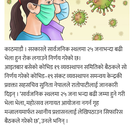
‘आइतबारको अफिस’ को परिचर्चा सम्पन्न
काठमाडौ । सरकारले सार्वजनिक स्थलमा २५ जनाभन्दा बढी
अर्जुन चन्द्रको ‘संवेदनाका प्रतिध्वनि’
भेला हुन रोक लगाउने निर्णय गरेको छ।
मुक्तकसङ्ग्रह लोकार्पण
आइतबार बसेको कोभिड १९ व्यवस्थापन समितिको बैठकले सो
निर्णय गरेको कोभिड–१९ संकट व्यवस्थापन समन्वय केन्द्रकी
प्रवक्ता सहसचिव सुनिता नेपालले रातोपाटीलाई जानकारी
दिइन् । ‘सार्वजनिक स्थलमा २५ जना भन्दा बढी जम्मा हुने गरी
भेला भेला, महोत्सव लगायत आयोजना नगर्न गृह
‘दुर्गा’ निर्माण गर्दै सम्राट
मन्त्रालयमार्फत स्थानीय प्रशासनलाई लेखिपठाउन सिफारिस
बैठकले गरेको छ’, उनले भनिन् ।