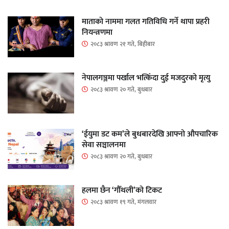
माताकाे नाममा गलत गतिविधि गर्ने थापा प्रहरी
नियन्त्रणमा
२०८३ श्रावण २१ गते, बिहीबार
नेपालगञ्जमा पर्खाल भत्किँदा दुई मजदुरको मृत्यु
२०८३ श्रावण २० गते, बुधबार
‘ईयुमा डट कम’ले बुधबारदेखि आफ्नो औपचारिक
सेवा सञ्चालनमा
२०८३ श्रावण २० गते, बुधबार
हलमा छैन ‘गौँथली’को टिकट
२०८३ श्रावण १९ गते, मंगलवार