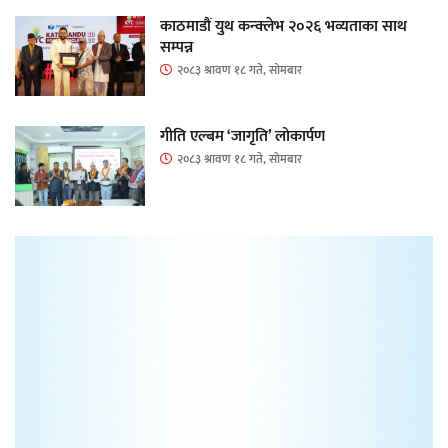
काठमाडौं युथ कन्क्लेभ २०२६ भव्यताका साथ
सम्पन्न
२०८३ श्रावण १८ गते, सोमबार
गीति एल्बम ‘जागृति’ लोकार्पण
२०८३ श्रावण १८ गते, सोमबार