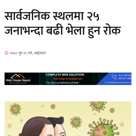
सार्वजनिक स्थलमा २५
जनाभन्दा बढी भेला हुन रोक
‘ईयुमा डट कम’ले बुधबारदेखि आफ्नो
२०७८ पुष २५ गते, आईतवार
औपचारिक सेवा सञ्चालनमा
हलमा छैन ‘गौँथली’को टिकट