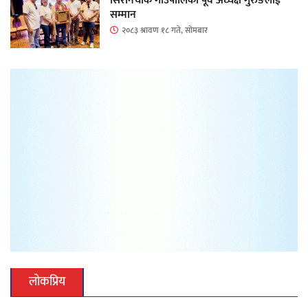
सिरानचोक गाउँपालिका पूर्व अध्यक्ष गुरुङलाई
सम्मान
२०८३ श्रावण १८ गते, सोमबार
लोकप्रिय