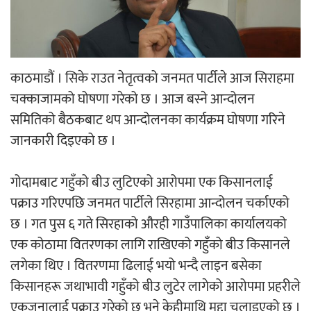
अर्जुन चन्द्रको ‘संवेदनाका प्रतिध्वनि’
मुक्तकसङ्ग्रह लोकार्पण
काठमाडौं । सिके राउत नेतृत्वको जनमत पार्टीले आज सिराहमा
चक्काजामको घोषणा गरेको छ । आज बस्ने आन्दोलन
समितिको बैठकबाट थप आन्दोलनका कार्यक्रम घोषणा गरिने
‘दुर्गा’ निर्माण गर्दै सम्राट
जानकारी दिइएको छ ।
गोदामबाट गहुँको बीउ लुटिएको आरोपमा एक किसानलाई
पक्राउ गरिएपछि जनमत पार्टीले सिरहामा आन्दोलन चर्काएको
छ । गत पुस ६ गते सिरहाको औरही गाउँपालिका कार्यालयको
चलचित्र ‘माया भनेकै यस्तो होला’को शीर्ष गीत
एक कोठामा वितरणका लागि राखिएको गहुँको बीउ किसानले
सार्वजनिक
लगेका थिए । वितरणमा ढिलाई भयो भन्दै लाइन बसेका
किसानहरू जथाभावी गहुँको बीउ लुटेर लागेको आरोपमा प्रहरीले
एकजनालाई पक्राउ गरेको छ भने केहीमाथि मुद्दा चलाइएको छ ।