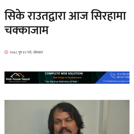
औपचारिक सेवा सञ्चालनमा
सिके राउतद्वारा आज सिरहामा
चक्काजाम
हलमा छैन ‘गौँथली’को टिकट
२०७८ पुष १२ गते, सोमबार
‘आइतबारको अफिस’ को परिचर्चा सम्पन्न