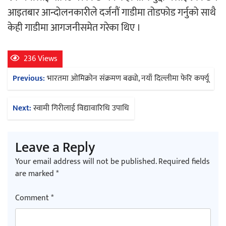
आइतबार आन्दोलनकारीले दर्जनौं गाडीमा तोडफोड गर्नुको साथै
केही गाडीमा आगजनीसमेत गरेका थिए ।
काठमाडौं युथ कन्क्लेभ २०२६ भव्यताका साथ
सम्पन्न
236 Views
Post
Previous:
भारतमा ओमिक्रोन संक्रमण बढ्यो, नयाँ दिल्लीमा फेरि कर्फ्यू
navigation
गीति एल्बम ‘जागृति’ लोकार्पण
Next:
स्वामी गिरीलाई विद्यावारिधि उपाधि
Leave a Reply
Your email address will not be published.
Required fields
are marked
*
सिरानचोक गाउँपालिका पूर्व अध्यक्ष गुरुङलाई
Comment
*
सम्मान