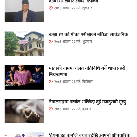
देउवा मंगलबार स्वदेश फर्किंदै
२०८३ श्रावण २२ गते, शुक्रबार
कक्षा १२ को मौका परीक्षाको नतिजा सार्वजनिक
२०८३ श्रावण २२ गते, शुक्रबार
माताकाे नाममा गलत गतिविधि गर्ने थापा प्रहरी
नियन्त्रणमा
२०८३ श्रावण २१ गते, बिहीबार
नेपालगञ्जमा पर्खाल भत्किँदा दुई मजदुरको मृत्यु
२०८३ श्रावण २० गते, बुधबार
‘ईयुमा डट कम’ले बुधबारदेखि आफ्नो औपचारिक