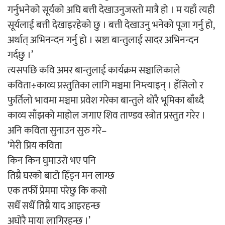
गर्नुभनेको सूर्यको अघि बत्ती देखाउनुजस्तो मात्रै हो । म यहाँ त्यही
सूर्यलाई बत्ती देखाइरहेको छु । बत्ती देखाउनु भनेको पूजा गर्नु हो,
अर्जुन चन्द्रको ‘संवेदनाका प्रतिध्वनि’
अर्थात् अभिनन्दन गर्नु हो । स्रष्टा बान्तुलाई सादर अभिनन्दन
मुक्तकसङ्ग्रह लोकार्पण
गर्दछु ।’
त्यसपछि कवि अमर बान्तुलाई कार्यक्रम सञ्चालिकाले
कविता÷काव्य प्रस्तुतिका लागि मञ्चमा निम्त्याइन् । हँसिलो र
फुर्तिलो भावमा मञ्चमा प्रवेश गरेका बान्तुले थोरै भूमिका बाँध्दै
‘दुर्गा’ निर्माण गर्दै सम्राट
काव्य साँझको माहोल जगाए शिव ताण्डव स्त्रोत प्रस्तुत गरेर ।
अनि कविता सुनाउन सुरु गरे–
‘मेरी प्रिय कविता
किन किन घुमाउरो भए पनि
तिम्रै घरको बाटो हिँड्न मन लाग्छ
चलचित्र ‘माया भनेकै यस्तो होला’को शीर्ष गीत
एक तर्फी प्रेममा परेछु कि कसो
सार्वजनिक
सधैँ सधैँ तिम्रै याद आइरहन्छ
अघोरै माया लागिरहन्छ ।’