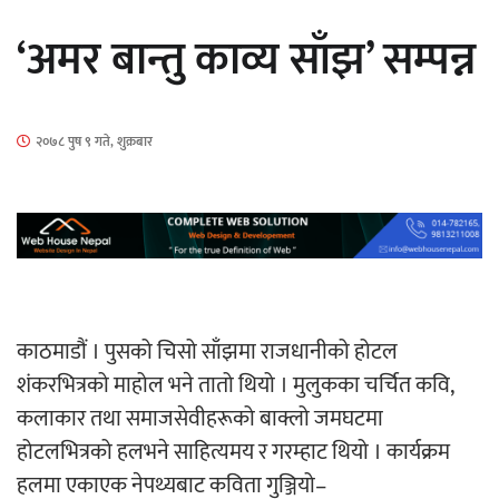
सार्वजनिक
‘अमर बान्तु काव्य साँझ’ सम्पन्न
२०७८ पुष ९ गते, शुक्रबार
माताकाे नाममा गलत गतिविधि गर्ने थापा प्रहरी
नियन्त्रणमा
नेपालगञ्जमा पर्खाल भत्किँदा दुई मजदुरको मृत्यु
काठमाडौं । पुसको चिसो साँझमा राजधानीको होटल
शंकरभित्रको माहोल भने तातो थियो । मुलुकका चर्चित कवि,
कलाकार तथा समाजसेवीहरूको बाक्लो जमघटमा
होटलभित्रको हलभने साहित्यमय र गरम्हाट थियो । कार्यक्रम
हलमा एकाएक नेपथ्यबाट कविता गुञ्जियो–