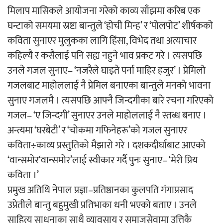
मिलाप मासिकले आयोजना गरेको काव्य साँझमा करिब एक
घन्टाको समयमा स्रष्टा बान्तुले ‘होची मिन्ह’ र ‘पोलपोट’ शीर्षकको
कविता सुनाएर मुलुकका लागि हिंसा, विभेद तथा अत्याचार
कहिल्यै र कसैलाई पनि सह्य नहुने भाव प्रकट गरे । त्यसपछि
उनले गजल सुनाए– ‘नजरैले घाइते पर्ना माहिर हजुर’ । प्रेमिलो
गजलबाट माहोललाई नै प्रेमिल बनाएका बान्तुले मनको भावना
सुनाए गजलमै । त्यसपछि आफ्नै जिन्दगीका बारे रचना गरिएको
गजल– ‘ए जिन्दगी’ सुनाएर उनले माहोललाई नै स्तब्ध बनाए ।
अन्त्यमा ‘घरबेटी’ र ‘चोकमा गफिनेहरू’को गजल सुनाएर
कविता÷काव्य प्रस्तुतिको मैझारो गरे । दशकदीर्घाबाट आएको
‘वान्समोर‘वान्समोर’लाई स्वीकार गर्दै पुनः सुनाए– ‘मेरी प्रिय
कविता ।’
प्रमुख अतिथि नेपाल प्रज्ञा–प्रतिष्ठानका कुलपति गंगाप्रसाद
उप्रेतीले बान्तु बहुमुखी प्रतिभाका धनी भएको बताए । उनले
साहित्य साधनाका साथै व्यावसाय र समाजसेवामा उत्तिकै