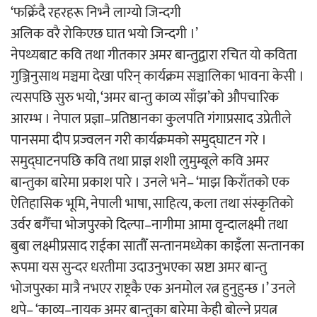
‘फक्रिँदै रहरहरू निभ्नै लाग्यो जिन्दगी
‘ईयुमा डट कम’ले बुधबारदेखि आफ्नो
अलिक वरै रोकिएछ घात भयो जिन्दगी ।’
औपचारिक सेवा सञ्चालनमा
नेपथ्यबाट कवि तथा गीतकार अमर बान्तुद्वारा रचित यो कविता
गुञ्जिनुसाथ मञ्चमा देखा परिन् कार्यक्रम सञ्चालिका भावना केसी ।
त्यसपछि सुरु भयो, ‘अमर बान्तु काव्य साँझ’को औपचारिक
आरम्भ । नेपाल प्रज्ञा–प्रतिष्ठानका कुलपति गंगाप्रसाद उप्रेतीले
हलमा छैन ‘गौँथली’को टिकट
पानसमा दीप प्रज्वलन गरी कार्यक्रमको समुद्घाटन गरे ।
समुद्घाटनपछि कवि तथा प्राज्ञ शशी लुमुम्बूले कवि अमर
बान्तुका बारेमा प्रकाश पारे । उनले भने– ‘माझ किराँतको एक
ऐतिहासिक भूमि, नेपाली भाषा, साहित्य, कला तथा संस्कृतिको
उर्वर बगैँचा भोजपुरको दिल्पा–नागीमा आमा वृन्दालक्ष्मी तथा
‘आइतबारको अफिस’ को परिचर्चा सम्पन्न
बुबा लक्ष्मीप्रसाद राईका सातौँ सन्तानमध्येका काइँला सन्तानका
रूपमा यस सुन्दर धरतीमा उदाउनुभएका स्रष्टा अमर बान्तु
भोजपुरका मात्रै नभएर राष्ट्रकै एक अनमोल रत्न हुनुहुन्छ ।’ उनले
थपे– ‘काव्य–नायक अमर बान्तुका बारेमा केही बोल्ने प्रयत्न